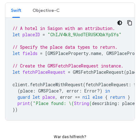
Swift
Objective-C
// A hotel in Saigon with an attribution.
let
placeID
=
"ChIJV4k8_9UodTERU5KXbkYpSYs"
// Specify the place data types to return.
let
fields
=
[
GMSPlaceProperty
.
name
,
GMSPlacePrope
// Create the GMSFetchPlaceRequest instance.
let
fetchPlaceRequest
=
GMSFetchPlaceRequest
(
place
client
.
fetchPlaceWithRequest
(
fetchPlaceRequest
:
fe
(
place
:
GMSPlace
?,
error
:
Error
?)
in
guard
let
place
,
error
==
nil
else
{
return
}
print
(
"Place found: 
\(
String
(
describing
:
place
.
n
})
War das hilfreich?