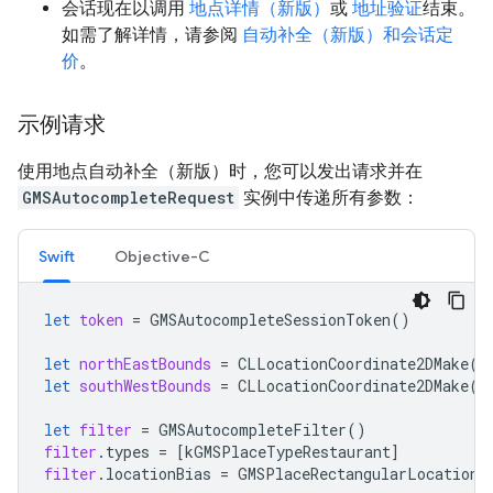
会话现在以调用
地点详情（新版）
或
地址验证
结束。
如需了解详情，请参阅
自动补全（新版）和会话定
价
。
示例请求
使用地点自动补全（新版）时，您可以发出请求并在
GMSAutocompleteRequest
实例中传递所有参数：
Swift
Objective-C
let
token
=
GMSAutocompleteSessionToken
()
let
northEastBounds
=
CLLocationCoordinate2DMake
(
3
let
southWestBounds
=
CLLocationCoordinate2DMake
(
3
let
filter
=
GMSAutocompleteFilter
()
filter
.
types
=
[
kGMSPlaceTypeRestaurant
]
filter
.
locationBias
=
GMSPlaceRectangularLocationO