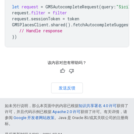
let
request
=
GMSAutocompleteRequest
(
query
:
"Sicili
request
.
filter
=
filter
request
.
sessionToken
=
token
GMSPlacesClient
.
shared
().
fetchAutocompleteSuggesti
// Handle response
})
该内容对您有帮助吗？
发送反馈
如未另行说明，那么本页面中的内容已根据
知识共享署名 4.0 许可
获得了
许可，并且代码示例已根据
Apache 2.0 许可
获得了许可。有关详情，请
参阅
Google 开发者网站政策
。Java 是 Oracle 和/或其关联公司的注册商
标。