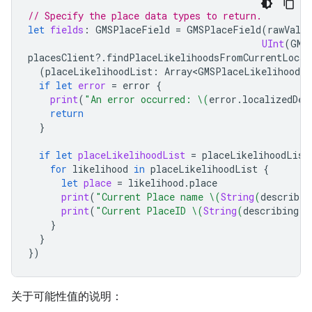
// Specify the place data types to return.
let
fields
:
GMSPlaceField
=
GMSPlaceField
(
rawValue
UInt
(
GMS
placesClient
?.
findPlaceLikelihoodsFromCurrentLocat
(
placeLikelihoodList
:
Array<GMSPlaceLikelihood>
?
if
let
error
=
error
{
print
(
"An error occurred: 
\(
error
.
localizedDes
return
}
if
let
placeLikelihoodList
=
placeLikelihoodList
for
likelihood
in
placeLikelihoodList
{
let
place
=
likelihood
.
place
print
(
"Current Place name 
\(
String
(
describin
print
(
"Current PlaceID 
\(
String
(
describing
:
}
}
})
关于可能性值的说明：