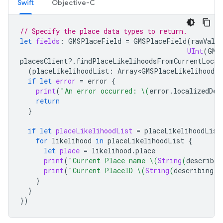
Swift
Objective-C
// Specify the place data types to return.
let
fields
:
GMSPlaceField
=
GMSPlaceField
(
rawValue
UInt
(
GMS
placesClient
?.
findPlaceLikelihoodsFromCurrentLocat
(
placeLikelihoodList
:
Array<GMSPlaceLikelihood>
?
if
let
error
=
error
{
print
(
"An error occurred: 
\(
error
.
localizedDes
return
}
if
let
placeLikelihoodList
=
placeLikelihoodList
for
likelihood
in
placeLikelihoodList
{
let
place
=
likelihood
.
place
print
(
"Current Place name 
\(
String
(
describin
print
(
"Current PlaceID 
\(
String
(
describing
:
}
}
})