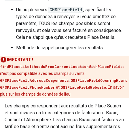
Un ou plusieurs
GMSPlaceField
, spécifiant les
types de données à renvoyer. Si vous omettez ce
paramètre, TOUS les champs possibles seront
renvoyés, et cela vous sera facturé en conséquence.
Cela ne s'applique qu'aux requêtes Place Details.
Méthode de rappel pour gérer les résultats.
IMPORTANT !
findPlaceLikelihoodsFromCurrentLocationWithPlaceFields:
n'est pas compatible avec les champs suivants:
GMSPlaceFieldAddressComponents
,
GMSPlaceFieldOpeningHours
,
GMSPlaceFieldPhoneNumber
et
GMSPlaceFieldWebsite
. En savoir
plus sur les
champs de données de lieu
Les champs correspondent aux résultats de Place Search
et sont divisés en trois catégories de facturation : Basic,
Contact et Atmosphere. Les champs Basic sont facturés au
tarif de base et n'entraînent aucuns frais supplémentaires.