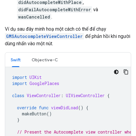
didAutocompleteWithPlace
,
didFailAutocompleteWithError
và
wasCancelled
.
Ví dụ sau đây minh hoạ một cách có thể để chạy
GMSAutocompleteViewController
để phản hồi khi người
dùng nhấn vào một nút.
Swift
Objective-C
import
UIKit
import
GooglePlaces
class
ViewController
:
UIViewController
{
override
func
viewDidLoad
()
{
makeButton
()
}
// Present the Autocomplete view controller when