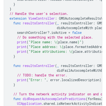
}
}
// Handle the user's selection.
extension
ViewController
:
GMSAutocompleteResultsVi
func
resultsController
(
_
resultsController
:
GMSA
didAutocompleteWith
place
searchController
?.
isActive
=
false
// Do something with the selected place.
print
(
"Place name: 
\(
place
.
name
)
"
)
print
(
"Place address: 
\(
place
.
formattedAddress
print
(
"Place attributions: 
\(
place
.
attribution
}
func
resultsController
(
_
resultsController
:
GMSA
didFailAutocompleteWithEr
// TODO: handle the error.
print
(
"Error: "
,
error
.
localizedDescription
)
}
// Turn the network activity indicator on and of
func
didRequestAutocompletePredictions
(
forResult
UIApplication
.
shared
.
isNetworkActivityIndicator