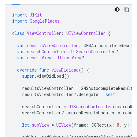
import
UIKit
import
GooglePlaces
class
ViewController
:
UIViewController
{
var
resultsViewController
:
GMSAutocompleteResult
var
searchController
:
UISearchController
?
var
resultView
:
UITextView
?
override
func
viewDidLoad
()
{
super
.
viewDidLoad
()
resultsViewController
=
GMSAutocompleteResults
resultsViewController
?.
delegate
=
self
searchController
=
UISearchController
(
searchRe
searchController
?.
searchResultsUpdater
=
resul
let
subView
=
UIView
(
frame
:
CGRect
(
x
:
0
,
y
:
65