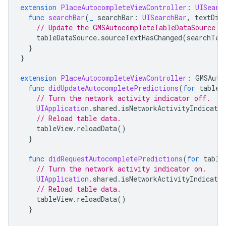
extension
PlaceAutocompleteViewController
:
UISearc
func
searchBar
(
_
searchBar
:
UISearchBar
,
textDid
// Update the GMSAutocompleteTableDataSource w
tableDataSource
.
sourceTextHasChanged
(
searchTex
}
}
extension
PlaceAutocompleteViewController
:
GMSAuto
func
didUpdateAutocompletePredictions
(
for
tableD
// Turn the network activity indicator off.
UIApplication
.
shared
.
isNetworkActivityIndicator
// Reload table data.
tableView
.
reloadData
()
}
func
didRequestAutocompletePredictions
(
for
table
// Turn the network activity indicator on.
UIApplication
.
shared
.
isNetworkActivityIndicator
// Reload table data.
tableView
.
reloadData
()
}