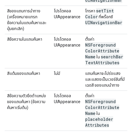
UINavigation
Bar
set
Tint
สีของแถบการนำทาง
โปรโตคอล
โทรหา
Color
(เครื่องหมายแทรก
UIAppearance
ที่พร็อกซี
UINavigation
Bar
ข้อความในแถบค้นหาและ
ปุ่มยกเลิก)
สีข้อความในแถบค้นหา
โปรโตคอล
ตั้งค่า
NSForeground
UIAppearance
Color
Attribute
Name
search
Bar
ใน
Text
Attributes
สีแต้มของแถบค้นหา
ไม่มี
แถบค้นหาจะโปร่งแสง
และแสดงเป็นเวอร์ชันที่มี
เฉดสี ของแถบนำทาง
สีข้อความตัวยึดตำแหน่ง
โปรโตคอล
ตั้งค่า
NSForeground
ของแถบค้นหา (ข้อความ
UIAppearance
Color
Attribute
ค้นหาเริ่มต้น)
Name
ใน
placeholder
Attributes