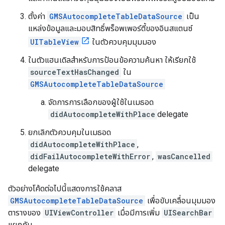
ตั้งค่า
GMSAutocompleteTableDataSource
เป็น
แหล่งข้อมูลและมอบสิทธิ์พร็อพเพอร์ตี้ของอินสแตนซ์
UITableView
ในตัวควบคุมมุมมอง
ในตัวแฮนเดิลสำหรับการป้อนข้อความค้นหา ให้เรียกใช้
sourceTextHasChanged
ใน
GMSAutocompleteTableDataSource
จัดการการเลือกของผู้ใช้ในเมธอด
didAutocompleteWithPlace
delegate
ยกเลิกตัวควบคุมในเมธอด
didAutocompleteWithPlace
,
didFailAutocompleteWithError
,
wasCancelled
delegate
ตัวอย่างโค้ดต่อไปนี้แสดงการใช้คลาส
GMSAutocompleteTableDataSource
เพื่อขับเคลื่อนมุมมอง
ตารางของ
UIViewController
เมื่อมีการเพิ่ม
UISearchBar
แยกกัน