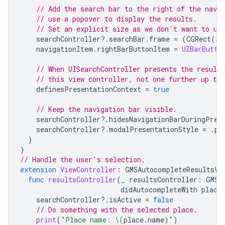
// Add the search bar to the right of the nav b
// use a popover to display the results.
// Set an explicit size as we don't want to us
searchController
?.
searchBar
.
frame
=
(
CGRect
(
x
:
navigationItem
.
rightBarButtonItem
=
UIBarButto
// When UISearchController presents the results
// this view controller, not one further up the
definesPresentationContext
=
true
// Keep the navigation bar visible.
searchController
?.
hidesNavigationBarDuringPres
searchController
?.
modalPresentationStyle
=
.
po
}
}
// Handle the user's selection.
extension
ViewController
:
GMSAutocompleteResultsVi
func
resultsController
(
_
resultsController
:
GMSA
didAutocompleteWith
place
searchController
?.
isActive
=
false
// Do something with the selected place.
print
(
"Place name: 
\(
place
.
name
)
"
)