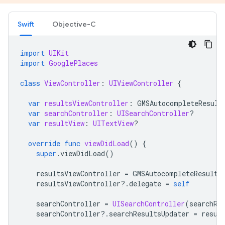
Swift
Objective-C
import
UIKit
import
GooglePlaces
class
ViewController
:
UIViewController
{
var
resultsViewController
:
GMSAutocompleteResult
var
searchController
:
UISearchController
?
var
resultView
:
UITextView
?
override
func
viewDidLoad
()
{
super
.
viewDidLoad
()
resultsViewController
=
GMSAutocompleteResults
resultsViewController
?.
delegate
=
self
searchController
=
UISearchController
(
searchRe
searchController
?.
searchResultsUpdater
=
resul