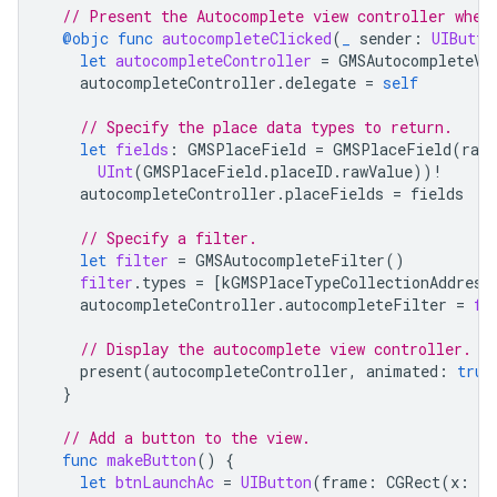
// Present the Autocomplete view controller when
@objc
func
autocompleteClicked
(
_
sender
:
UIButto
let
autocompleteController
=
GMSAutocompleteVi
autocompleteController
.
delegate
=
self
// Specify the place data types to return.
let
fields
:
GMSPlaceField
=
GMSPlaceField
(
rawV
UInt
(
GMSPlaceField
.
placeID
.
rawValue
))
!
autocompleteController
.
placeFields
=
fields
// Specify a filter.
let
filter
=
GMSAutocompleteFilter
()
filter
.
types
=
[
kGMSPlaceTypeCollectionAddress
autocompleteController
.
autocompleteFilter
=
fi
// Display the autocomplete view controller.
present
(
autocompleteController
,
animated
:
true
}
// Add a button to the view.
func
makeButton
()
{
let
btnLaunchAc
=
UIButton
(
frame
:
CGRect
(
x
:
5
,