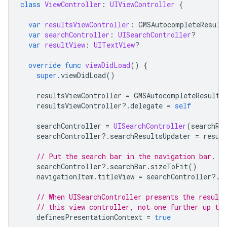
class
ViewController
:
UIViewController
{
var
resultsViewController
:
GMSAutocompleteResult
var
searchController
:
UISearchController
?
var
resultView
:
UITextView
?
override
func
viewDidLoad
()
{
super
.
viewDidLoad
()
resultsViewController
=
GMSAutocompleteResults
resultsViewController
?.
delegate
=
self
searchController
=
UISearchController
(
searchRe
searchController
?.
searchResultsUpdater
=
resul
// Put the search bar in the navigation bar.
searchController
?.
searchBar
.
sizeToFit
()
navigationItem
.
titleView
=
searchController
?.
s
// When UISearchController presents the results
// this view controller, not one further up the
definesPresentationContext
=
true