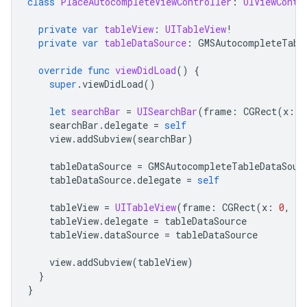
class
PlaceAutocompleteViewController
:
UIViewContr
private
var
tableView
:
UITableView
!
private
var
tableDataSource
:
GMSAutocompleteTabl
override
func
viewDidLoad
()
{
super
.
viewDidLoad
()
let
searchBar
=
UISearchBar
(
frame
:
CGRect
(
x
:
0
searchBar
.
delegate
=
self
view
.
addSubview
(
searchBar
)
tableDataSource
=
GMSAutocompleteTableDataSour
tableDataSource
.
delegate
=
self
tableView
=
UITableView
(
frame
:
CGRect
(
x
:
0
,
y
:
tableView
.
delegate
=
tableDataSource
tableView
.
dataSource
=
tableDataSource
view
.
addSubview
(
tableView
)
}
}