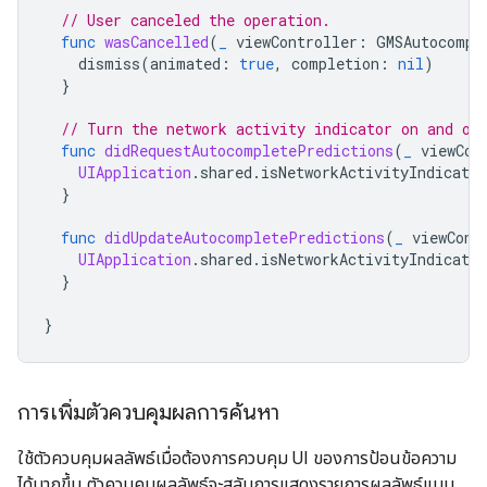
// User canceled the operation.
func
wasCancelled
(
_
viewController
:
GMSAutocompl
dismiss
(
animated
:
true
,
completion
:
nil
)
}
// Turn the network activity indicator on and of
func
didRequestAutocompletePredictions
(
_
viewCon
UIApplication
.
shared
.
isNetworkActivityIndicator
}
func
didUpdateAutocompletePredictions
(
_
viewCont
UIApplication
.
shared
.
isNetworkActivityIndicator
}
}
การเพิ่มตัวควบคุมผลการค้นหา
ใช้ตัวควบคุมผลลัพธ์เมื่อต้องการควบคุม UI ของการป้อนข้อความ
ได้มากขึ้น ตัวควบคุมผลลัพธ์จะสลับการแสดงรายการผลลัพธ์แบบ