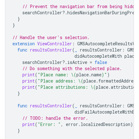
// Prevent the navigation bar from being hidde
searchController
?.
hidesNavigationBarDuringPres
}
}
// Handle the user's selection.
extension
ViewController
:
GMSAutocompleteResultsVi
func
resultsController
(
_
resultsController
:
GMSA
didAutocompleteWith
place
searchController
?.
isActive
=
false
// Do something with the selected place.
print
(
"Place name: 
\(
place
.
name
)
"
)
print
(
"Place address: 
\(
place
.
formattedAddress
print
(
"Place attributions: 
\(
place
.
attribution
}
func
resultsController
(
_
resultsController
:
GMSA
didFailAutocompleteWithEr
// TODO: handle the error.
print
(
"Error: "
,
error
.
localizedDescription
)
}