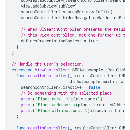
subView
.
addSubview
((
searchController
?.
searchBa
view
.
addSubview
(
subView
)
searchController
?.
searchBar
.
sizeToFit
()
searchController
?.
hidesNavigationBarDuringPres
// When UISearchController presents the results
// this view controller, not one further up the
definesPresentationContext
=
true
}
}
// Handle the user's selection.
extension
ViewController
:
GMSAutocompleteResultsVi
func
resultsController
(
_
resultsController
:
GMSA
didAutocompleteWith
place
searchController
?.
isActive
=
false
// Do something with the selected place.
print
(
"Place name: 
\(
place
.
name
)
"
)
print
(
"Place address: 
\(
place
.
formattedAddress
print
(
"Place attributions: 
\(
place
.
attribution
}
func
resultsController
(
_
resultsController
:
GMSA