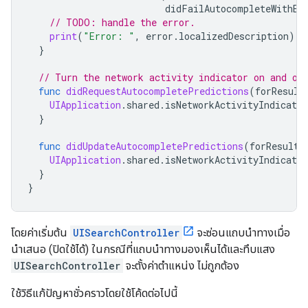
didFailAutocompleteWithEr
// TODO: handle the error.
print
(
"Error: "
,
error
.
localizedDescription
)
}
// Turn the network activity indicator on and of
func
didRequestAutocompletePredictions
(
forResult
UIApplication
.
shared
.
isNetworkActivityIndicator
}
func
didUpdateAutocompletePredictions
(
forResults
UIApplication
.
shared
.
isNetworkActivityIndicator
}
}
โดยค่าเริ่มต้น
UISearchController
จะซ่อนแถบนำทางเมื่อ
นำเสนอ (ปิดใช้ได้) ในกรณีที่แถบนำทางมองเห็นได้และทึบแสง
UISearchController
จะตั้งค่าตําแหน่ง ไม่ถูกต้อง
ใช้วิธีแก้ปัญหาชั่วคราวโดยใช้โค้ดต่อไปนี้