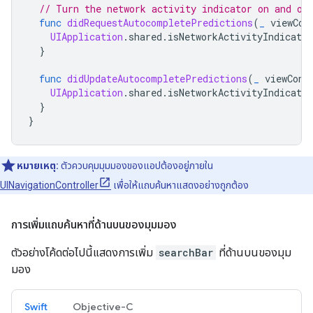
// Turn the network activity indicator on and of
func
didRequestAutocompletePredictions
(
_
viewCon
UIApplication
.
shared
.
isNetworkActivityIndicator
}
func
didUpdateAutocompletePredictions
(
_
viewCont
UIApplication
.
shared
.
isNetworkActivityIndicator
}
}
หมายเหตุ:
ตัวควบคุมมุมมองของแอปต้องอยู่ภายใน
UINavigationController
เพื่อให้แถบค้นหาแสดงอย่างถูกต้อง
การเพิ่มแถบค้นหาที่ด้านบนของมุมมอง
ตัวอย่างโค้ดต่อไปนี้แสดงการเพิ่ม
searchBar
ที่ด้านบนของมุม
มอง
Swift
Objective-C