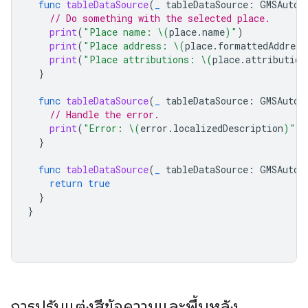
func
tableDataSource
(
_
tableDataSource
:
GMSAutoc
// Do something with the selected place.
print
(
"Place name: 
\(
place
.
name
)
"
)
print
(
"Place address: 
\(
place
.
formattedAddress
print
(
"Place attributions: 
\(
place
.
attribution
}
func
tableDataSource
(
_
tableDataSource
:
GMSAutoc
// Handle the error.
print
(
"Error: 
\(
error
.
localizedDescription
)
"
)
}
func
tableDataSource
(
_
tableDataSource
:
GMSAutoc
return
true
}
}
การปรับแต่งสีข้อความและพื้นหลัง