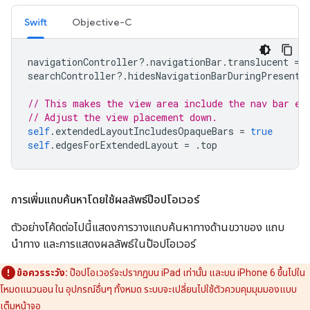
Swift
Objective-C
navigationController
?.
navigationBar
.
translucent
=
searchController
?.
hidesNavigationBarDuringPresenta
// This makes the view area include the nav bar ev
// Adjust the view placement down.
self
.
extendedLayoutIncludesOpaqueBars
=
true
self
.
edgesForExtendedLayout
=
.
top
การเพิ่มแถบค้นหาโดยใช้ผลลัพธ์ป๊อปโอเวอร์
ตัวอย่างโค้ดต่อไปนี้แสดงการวางแถบค้นหาทางด้านขวาของ แถบ
นำทาง และการแสดงผลลัพธ์ในป๊อปโอเวอร์
ข้อควรระวัง:
ป๊อปโอเวอร์จะปรากฏบน iPad เท่านั้น และบน iPhone 6 ขึ้นไปใน
โหมดแนวนอน ใน อุปกรณ์อื่นๆ ทั้งหมด ระบบจะเปลี่ยนไปใช้ตัวควบคุมมุมมองแบบ
เต็มหน้าจอ