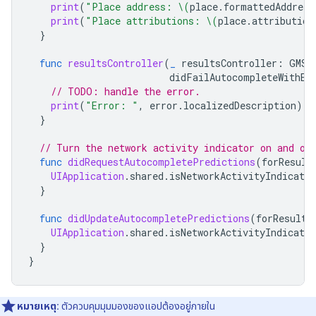
print
(
"Place address: 
\(
place
.
formattedAddress
print
(
"Place attributions: 
\(
place
.
attribution
}
func
resultsController
(
_
resultsController
:
GMSA
didFailAutocompleteWithEr
// TODO: handle the error.
print
(
"Error: "
,
error
.
localizedDescription
)
}
// Turn the network activity indicator on and of
func
didRequestAutocompletePredictions
(
forResult
UIApplication
.
shared
.
isNetworkActivityIndicator
}
func
didUpdateAutocompletePredictions
(
forResults
UIApplication
.
shared
.
isNetworkActivityIndicator
}
}
หมายเหตุ:
ตัวควบคุมมุมมองของแอปต้องอยู่ภายใน