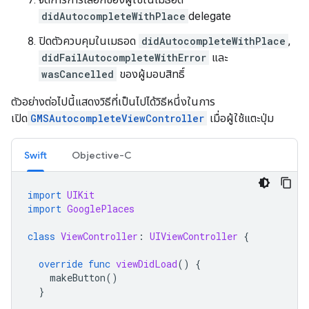
didAutocompleteWithPlace
delegate
ปิดตัวควบคุมในเมธอด
didAutocompleteWithPlace
,
didFailAutocompleteWithError
และ
wasCancelled
ของผู้มอบสิทธิ์
ตัวอย่างต่อไปนี้แสดงวิธีที่เป็นไปได้วิธีหนึ่งในการ
เปิด
GMSAutocompleteViewController
เมื่อผู้ใช้แตะปุ่ม
Swift
Objective-C
import
UIKit
import
GooglePlaces
class
ViewController
:
UIViewController
{
override
func
viewDidLoad
()
{
makeButton
()
}