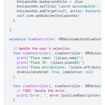
btnLaunchAc
.
backgroundColor
=
.
blue
btnLaunchAc
.
setTitle
(
"Launch autocomplete"
,
fo
btnLaunchAc
.
addTarget
(
self
,
action
:
#selector
(
self
.
view
.
addSubview
(
btnLaunchAc
)
}
}
extension
ViewController
:
GMSAutocompleteViewContr
// Handle the user's selection.
func
viewController
(
_
viewController
:
GMSAutocom
print
(
"Place name: 
\(
place
.
name
)
"
)
print
(
"Place ID: 
\(
place
.
placeID
)
"
)
print
(
"Place attributions: 
\(
place
.
attribution
dismiss
(
animated
:
true
,
completion
:
nil
)
}
func
viewController
(
_
viewController
:
GMSAutocom
// TODO: handle the error.
print
(
"Error: "
,
error
.
localizedDescription
)
}