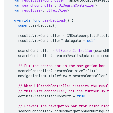
var
resultsViewController
:
GMSAutocompleteResult
var
searchController
:
UISearchController
?
var
resultView
:
UITextView
?
override
func
viewDidLoad
()
{
super
.
viewDidLoad
()
resultsViewController
=
GMSAutocompleteResults
resultsViewController
?.
delegate
=
self
searchController
=
UISearchController
(
searchRe
searchController
?.
searchResultsUpdater
=
resul
// Put the search bar in the navigation bar.
searchController
?.
searchBar
.
sizeToFit
()
navigationItem
.
titleView
=
searchController
?.
s
// When UISearchController presents the results
// this view controller, not one further up the
definesPresentationContext
=
true
// Prevent the navigation bar from being hidde
searchController
?.
hidesNavigationBarDuringPres