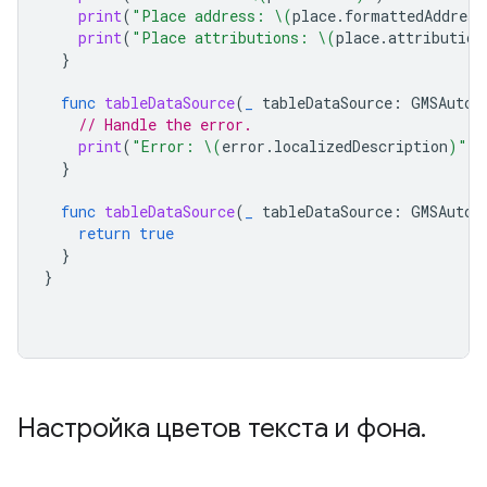
print
(
"Place address: 
\(
place
.
formattedAddress
print
(
"Place attributions: 
\(
place
.
attribution
}
func
tableDataSource
(
_
tableDataSource
:
GMSAutoc
// Handle the error.
print
(
"Error: 
\(
error
.
localizedDescription
)
"
)
}
func
tableDataSource
(
_
tableDataSource
:
GMSAutoc
return
true
}
}
Настройка цветов текста и фона
.