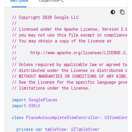
Быстрый
Objective-C
// Copyright 2020 Google LLC
//
// Licensed under the Apache License, Version 2.0 
// you may not use this file except in compliance 
// You may obtain a copy of the License at
//
//      http://www.apache.org/licenses/LICENSE-2.0
//
// Unless required by applicable law or agreed to i
// distributed under the License is distributed on
// WITHOUT WARRANTIES OR CONDITIONS OF ANY KIND, e
// See the License for the specific language gover
// limitations under the License.
import
GooglePlaces
import
UIKit
class
PlaceAutocompleteViewController
:
UIViewContr
private
var
tableView
:
UITableView
!