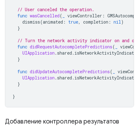
// User canceled the operation.
func
wasCancelled
(
_
viewController
:
GMSAutocompl
dismiss
(
animated
:
true
,
completion
:
nil
)
}
// Turn the network activity indicator on and of
func
didRequestAutocompletePredictions
(
_
viewCon
UIApplication
.
shared
.
isNetworkActivityIndicator
}
func
didUpdateAutocompletePredictions
(
_
viewCont
UIApplication
.
shared
.
isNetworkActivityIndicator
}
}
Добавление контроллера результатов