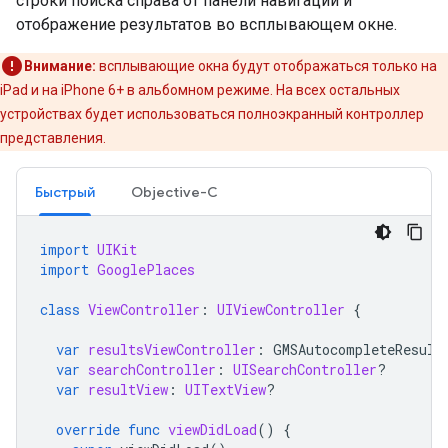
строки поиска справа от панели навигации и
отображение результатов во всплывающем окне.
Внимание:
всплывающие окна будут отображаться только на
iPad и на iPhone 6+ в альбомном режиме. На всех остальных
устройствах будет использоваться полноэкранный контроллер
представления.
Быстрый
Objective-C
import
UIKit
import
GooglePlaces
class
ViewController
:
UIViewController
{
var
resultsViewController
:
GMSAutocompleteResult
var
searchController
:
UISearchController
?
var
resultView
:
UITextView
?
override
func
viewDidLoad
()
{