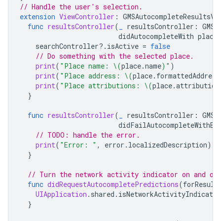
// Handle the user's selection.
extension
ViewController
:
GMSAutocompleteResultsVi
func
resultsController
(
_
resultsController
:
GMSA
didAutocompleteWith
place
searchController
?.
isActive
=
false
// Do something with the selected place.
print
(
"Place name: 
\(
place
.
name
)
"
)
print
(
"Place address: 
\(
place
.
formattedAddress
print
(
"Place attributions: 
\(
place
.
attribution
}
func
resultsController
(
_
resultsController
:
GMSA
didFailAutocompleteWithEr
// TODO: handle the error.
print
(
"Error: "
,
error
.
localizedDescription
)
}
// Turn the network activity indicator on and of
func
didRequestAutocompletePredictions
(
forResult
UIApplication
.
shared
.
isNetworkActivityIndicator
}