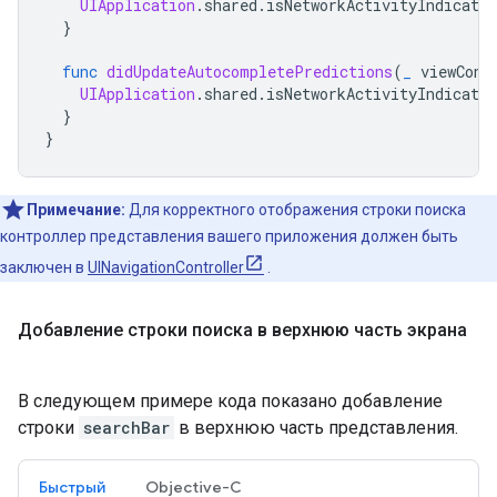
UIApplication
.
shared
.
isNetworkActivityIndicator
}
func
didUpdateAutocompletePredictions
(
_
viewCont
UIApplication
.
shared
.
isNetworkActivityIndicator
}
}
Примечание:
Для корректного отображения строки поиска
контроллер представления вашего приложения должен быть
заключен в
UINavigationController
.
Добавление строки поиска в верхнюю часть экрана
В следующем примере кода показано добавление
строки
searchBar
в верхнюю часть представления.
Быстрый
Objective-C