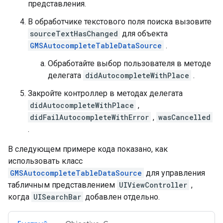
представления.
В обработчике текстового поля поиска вызовите
sourceTextHasChanged
для объекта
GMSAutocompleteTableDataSource
.
Обработайте выбор пользователя в методе
делегата
didAutocompleteWithPlace
.
Закройте контроллер в методах делегата
didAutocompleteWithPlace
,
didFailAutocompleteWithError
,
wasCancelled
.
В следующем примере кода показано, как
использовать класс
GMSAutocompleteTableDataSource
для управления
табличным представлением
UIViewController
,
когда
UISearchBar
добавлен отдельно.