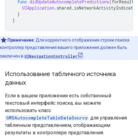
func
didUpdateAutocompletePredictions
(
forResults
UIApplication
.
shared
.
isNetworkActivityIndicator
}
}
Примечание:
Для корректного отображения строки поиска
контроллер представления вашего приложения должен быть
заключен в
UINavigationController
.
Использование табличного источника
данных
Если в вашем приложении есть собственный
текстовый интерфейс поиска, вы можете
использовать класс
GMSAutocompleteTableDataSource
для управления
табличным представлением, отображающим
результаты в контроллере представления.