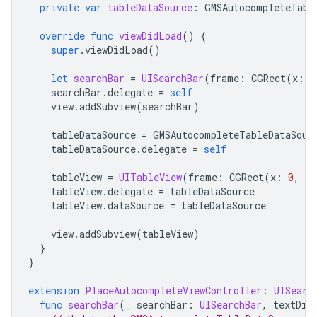
private
var
tableDataSource
:
GMSAutocompleteTabl
override
func
viewDidLoad
()
{
super
.
viewDidLoad
()
let
searchBar
=
UISearchBar
(
frame
:
CGRect
(
x
:
0
searchBar
.
delegate
=
self
view
.
addSubview
(
searchBar
)
tableDataSource
=
GMSAutocompleteTableDataSour
tableDataSource
.
delegate
=
self
tableView
=
UITableView
(
frame
:
CGRect
(
x
:
0
,
y
:
tableView
.
delegate
=
tableDataSource
tableView
.
dataSource
=
tableDataSource
view
.
addSubview
(
tableView
)
}
}
extension
PlaceAutocompleteViewController
:
UISearc
func
searchBar
(
_
searchBar
:
UISearchBar
,
textDid