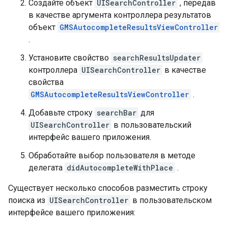
Создайте объект
UISearchController
, передав
в качестве аргумента контроллера результатов
объект
GMSAutocompleteResultsViewController
.
Установите свойство
searchResultsUpdater
контроллера
UISearchController
в качестве
свойства
GMSAutocompleteResultsViewController
.
Добавьте строку
searchBar
для
UISearchController
в пользовательский
интерфейс вашего приложения.
Обработайте выбор пользователя в методе
делегата
didAutocompleteWithPlace
.
Существует несколько способов разместить строку
поиска из
UISearchController
в пользовательском
интерфейсе вашего приложения: