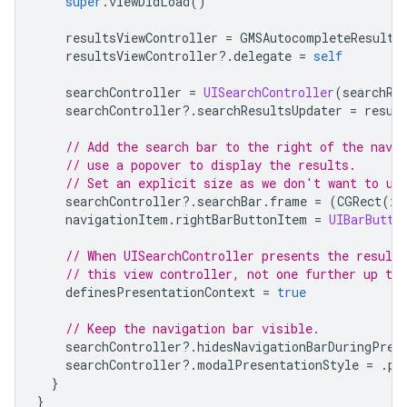
super
.
viewDidLoad
()
resultsViewController
=
GMSAutocompleteResults
resultsViewController
?.
delegate
=
self
searchController
=
UISearchController
(
searchRe
searchController
?.
searchResultsUpdater
=
resul
// Add the search bar to the right of the nav b
// use a popover to display the results.
// Set an explicit size as we don't want to us
searchController
?.
searchBar
.
frame
=
(
CGRect
(
x
:
navigationItem
.
rightBarButtonItem
=
UIBarButto
// When UISearchController presents the results
// this view controller, not one further up the
definesPresentationContext
=
true
// Keep the navigation bar visible.
searchController
?.
hidesNavigationBarDuringPres
searchController
?.
modalPresentationStyle
=
.
po
}
}