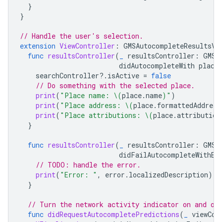
}
}
// Handle the user's selection.
extension
ViewController
:
GMSAutocompleteResultsVi
func
resultsController
(
_
resultsController
:
GMSA
didAutocompleteWith
place
searchController
?.
isActive
=
false
// Do something with the selected place.
print
(
"Place name: 
\(
place
.
name
)
"
)
print
(
"Place address: 
\(
place
.
formattedAddress
print
(
"Place attributions: 
\(
place
.
attribution
}
func
resultsController
(
_
resultsController
:
GMSA
didFailAutocompleteWithEr
// TODO: handle the error.
print
(
"Error: "
,
error
.
localizedDescription
)
}
// Turn the network activity indicator on and of
func
didRequestAutocompletePredictions
(
_
viewCon