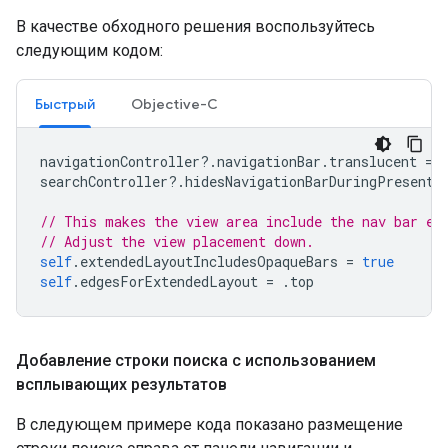
В качестве обходного решения воспользуйтесь
следующим кодом:
Быстрый
Objective-C
navigationController
?.
navigationBar
.
translucent
=
searchController
?.
hidesNavigationBarDuringPresenta
// This makes the view area include the nav bar ev
// Adjust the view placement down.
self
.
extendedLayoutIncludesOpaqueBars
=
true
self
.
edgesForExtendedLayout
=
.
top
Добавление строки поиска с использованием
всплывающих результатов
В следующем примере кода показано размещение