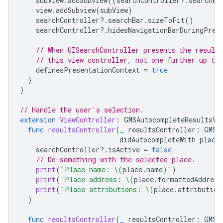
subView
.
addSubview
((
searchController
?.
searchBa
view
.
addSubview
(
subView
)
searchController
?.
searchBar
.
sizeToFit
()
searchController
?.
hidesNavigationBarDuringPres
// When UISearchController presents the results
// this view controller, not one further up the
definesPresentationContext
=
true
}
}
// Handle the user's selection.
extension
ViewController
:
GMSAutocompleteResultsVi
func
resultsController
(
_
resultsController
:
GMSA
didAutocompleteWith
place
searchController
?.
isActive
=
false
// Do something with the selected place.
print
(
"Place name: 
\(
place
.
name
)
"
)
print
(
"Place address: 
\(
place
.
formattedAddress
print
(
"Place attributions: 
\(
place
.
attribution
}
func
resultsController
(
_
resultsController
:
GMSA