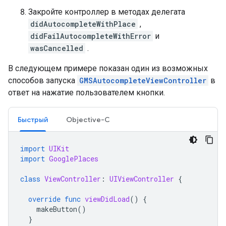
Закройте контроллер в методах делегата
didAutocompleteWithPlace
,
didFailAutocompleteWithError
и
wasCancelled
.
В следующем примере показан один из возможных
способов запуска
GMSAutocompleteViewController
в
ответ на нажатие пользователем кнопки.
Быстрый
Objective-C
import
UIKit
import
GooglePlaces
class
ViewController
:
UIViewController
{
override
func
viewDidLoad
()
{
makeButton
()
}