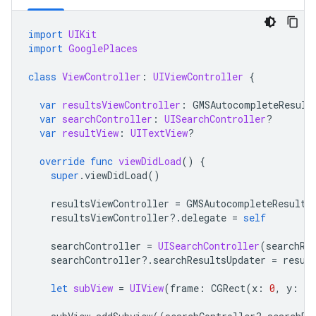
import
UIKit
import
GooglePlaces
class
ViewController
:
UIViewController
{
var
resultsViewController
:
GMSAutocompleteResult
var
searchController
:
UISearchController
?
var
resultView
:
UITextView
?
override
func
viewDidLoad
()
{
super
.
viewDidLoad
()
resultsViewController
=
GMSAutocompleteResults
resultsViewController
?.
delegate
=
self
searchController
=
UISearchController
(
searchRe
searchController
?.
searchResultsUpdater
=
resul
let
subView
=
UIView
(
frame
:
CGRect
(
x
:
0
,
y
:
65