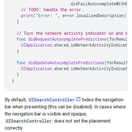
didFailAutocompleteWithEr
// TODO: handle the error.
print
(
"Error: "
,
error
.
localizedDescription
)
}
// Turn the network activity indicator on and of
func
didRequestAutocompletePredictions
(
forResult
UIApplication
.
shared
.
isNetworkActivityIndicator
}
func
didUpdateAutocompletePredictions
(
forResults
UIApplication
.
shared
.
isNetworkActivityIndicator
}
}
By default,
UISearchController
hides the navigation
bar when presenting (this can be disabled). In cases where
the navigation bar is visible and opaque,
UISearchController
does not set the placement
correctly.