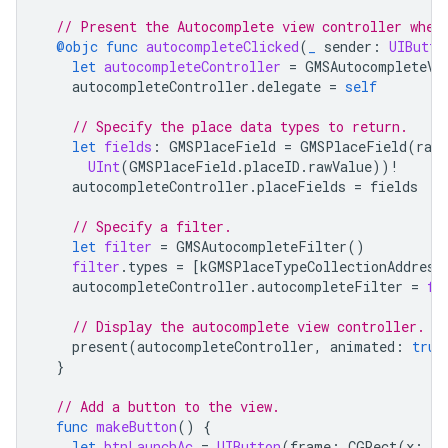
// Present the Autocomplete view controller when
@objc
func
autocompleteClicked
(
_
sender
:
UIButto
let
autocompleteController
=
GMSAutocompleteVi
autocompleteController
.
delegate
=
self
// Specify the place data types to return.
let
fields
:
GMSPlaceField
=
GMSPlaceField
(
rawV
UInt
(
GMSPlaceField
.
placeID
.
rawValue
))
!
autocompleteController
.
placeFields
=
fields
// Specify a filter.
let
filter
=
GMSAutocompleteFilter
()
filter
.
types
=
[
kGMSPlaceTypeCollectionAddress
autocompleteController
.
autocompleteFilter
=
fi
// Display the autocomplete view controller.
present
(
autocompleteController
,
animated
:
true
}
// Add a button to the view.
func
makeButton
()
{
let
btnLaunchAc
=
UIButton
(
frame
:
CGRect
(
x
:
5
,