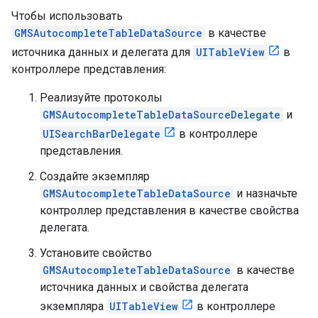
Чтобы использовать
GMSAutocompleteTableDataSource
в качестве
источника данных и делегата для
UITableView
в
контроллере представления:
Реализуйте протоколы
GMSAutocompleteTableDataSourceDelegate
и
UISearchBarDelegate
в контроллере
представления.
Создайте экземпляр
GMSAutocompleteTableDataSource
и назначьте
контроллер представления в качестве свойства
делегата.
Установите свойство
GMSAutocompleteTableDataSource
в качестве
источника данных и свойства делегата
экземпляра
UITableView
в контроллере