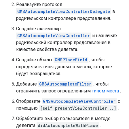
Реализуйте протокол
GMSAutocompleteViewControllerDelegate
в
родительском контроллере представления.
Создайте экземпляр
GMSAutocompleteViewController
и назначьте
родительский контроллер представления в
качестве свойства делегата.
Создайте объект
GMSPlaceField
, чтобы
определить типы данных о местах, которые
будут возвращаться.
Добавьте
GMSAutocompleteFilter
, чтобы
ограничить запрос определенным
типом места
.
Отобразите
GMSAutocompleteViewController
с
помощью
[self presentViewController...]
.
Обработайте выбор пользователя в методе
делегата
didAutocompleteWithPlace
.