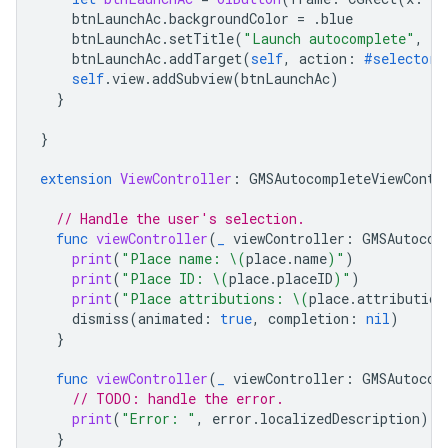
btnLaunchAc
.
backgroundColor
=
.
blue
btnLaunchAc
.
setTitle
(
"Launch autocomplete"
,
fo
btnLaunchAc
.
addTarget
(
self
,
action
:
#selector
(
self
.
view
.
addSubview
(
btnLaunchAc
)
}
}
extension
ViewController
:
GMSAutocompleteViewContr
// Handle the user's selection.
func
viewController
(
_
viewController
:
GMSAutocom
print
(
"Place name: 
\(
place
.
name
)
"
)
print
(
"Place ID: 
\(
place
.
placeID
)
"
)
print
(
"Place attributions: 
\(
place
.
attribution
dismiss
(
animated
:
true
,
completion
:
nil
)
}
func
viewController
(
_
viewController
:
GMSAutocom
// TODO: handle the error.
print
(
"Error: "
,
error
.
localizedDescription
)
}