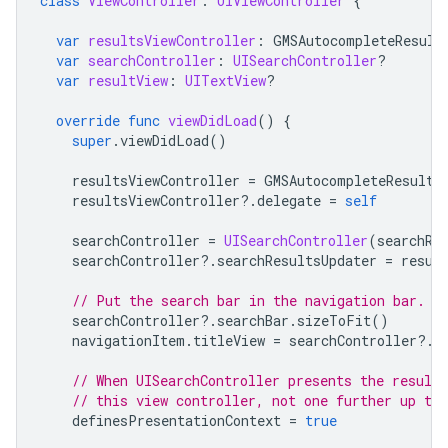
class
ViewController
:
UIViewController
{
var
resultsViewController
:
GMSAutocompleteResult
var
searchController
:
UISearchController
?
var
resultView
:
UITextView
?
override
func
viewDidLoad
()
{
super
.
viewDidLoad
()
resultsViewController
=
GMSAutocompleteResults
resultsViewController
?.
delegate
=
self
searchController
=
UISearchController
(
searchRe
searchController
?.
searchResultsUpdater
=
resul
// Put the search bar in the navigation bar.
searchController
?.
searchBar
.
sizeToFit
()
navigationItem
.
titleView
=
searchController
?.
s
// When UISearchController presents the results
// this view controller, not one further up the
definesPresentationContext
=
true