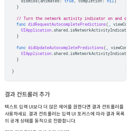
dismiss
(
animated
:
true
,
completion
:
nil
)
}
// Turn the network activity indicator on and of
func
didRequestAutocompletePredictions
(
_
viewCon
UIApplication
.
shared
.
isNetworkActivityIndicator
}
func
didUpdateAutocompletePredictions
(
_
viewCont
UIApplication
.
shared
.
isNetworkActivityIndicator
}
}
결과 컨트롤러 추가
텍스트 입력 UI보다 더 많은 제어를 원한다면 결과 컨트롤러를
사용하세요. 결과 컨트롤러는 입력 UI 포커스에 따라 결과 목록
의 공개 상태를 동적으로 전환합니다.