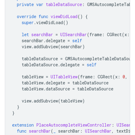
private
var
tableDataSource
:
GMSAutocompleteTabl
override
func
viewDidLoad
()
{
super
.
viewDidLoad
()
let
searchBar
=
UISearchBar
(
frame
:
CGRect
(
x
:
0
searchBar
.
delegate
=
self
view
.
addSubview
(
searchBar
)
tableDataSource
=
GMSAutocompleteTableDataSour
tableDataSource
.
delegate
=
self
tableView
=
UITableView
(
frame
:
CGRect
(
x
:
0
,
y
:
tableView
.
delegate
=
tableDataSource
tableView
.
dataSource
=
tableDataSource
view
.
addSubview
(
tableView
)
}
}
extension
PlaceAutocompleteViewController
:
UISearc
func
searchBar
(
_
searchBar
:
UISearchBar
,
textDid