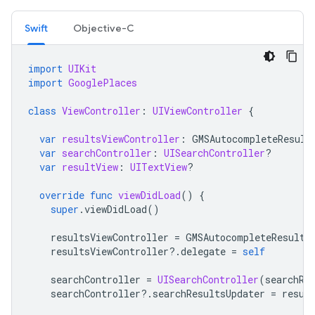
Swift
Objective-C
import
UIKit
import
GooglePlaces
class
ViewController
:
UIViewController
{
var
resultsViewController
:
GMSAutocompleteResult
var
searchController
:
UISearchController
?
var
resultView
:
UITextView
?
override
func
viewDidLoad
()
{
super
.
viewDidLoad
()
resultsViewController
=
GMSAutocompleteResults
resultsViewController
?.
delegate
=
self
searchController
=
UISearchController
(
searchRe
searchController
?.
searchResultsUpdater
=
resul