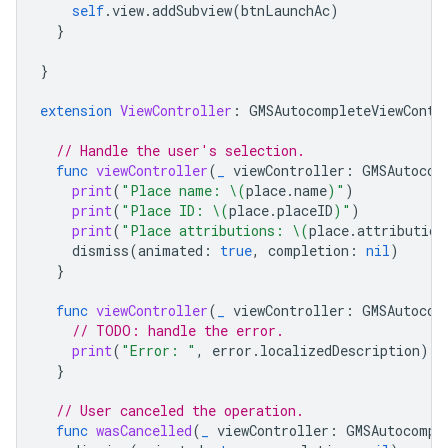
self
.
view
.
addSubview
(
btnLaunchAc
)
}
}
extension
ViewController
:
GMSAutocompleteViewContr
// Handle the user's selection.
func
viewController
(
_
viewController
:
GMSAutocom
print
(
"Place name: 
\(
place
.
name
)
"
)
print
(
"Place ID: 
\(
place
.
placeID
)
"
)
print
(
"Place attributions: 
\(
place
.
attribution
dismiss
(
animated
:
true
,
completion
:
nil
)
}
func
viewController
(
_
viewController
:
GMSAutocom
// TODO: handle the error.
print
(
"Error: "
,
error
.
localizedDescription
)
}
// User canceled the operation.
func
wasCancelled
(
_
viewController
:
GMSAutocompl