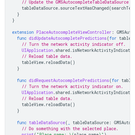
// Update the GMSAutocompleteTableDataSource w
tableDataSource
.
sourceTextHasChanged
(
searchTex
}
}
extension
PlaceAutocompleteViewController
:
GMSAuto
func
didUpdateAutocompletePredictions
(
for
tableD
// Turn the network activity indicator off.
UIApplication
.
shared
.
isNetworkActivityIndicator
// Reload table data.
tableView
.
reloadData
()
}
func
didRequestAutocompletePredictions
(
for
table
// Turn the network activity indicator on.
UIApplication
.
shared
.
isNetworkActivityIndicator
// Reload table data.
tableView
.
reloadData
()
}
func
tableDataSource
(
_
tableDataSource
:
GMSAutoc
// Do something with the selected place.
print
(
"Place name: 
\(
place
.
name
)
"
)