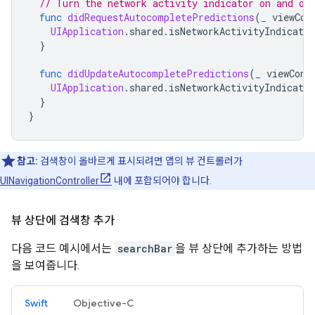
// Turn the network activity indicator on and of
func
didRequestAutocompletePredictions
(
_
viewCon
UIApplication
.
shared
.
isNetworkActivityIndicator
}
func
didUpdateAutocompletePredictions
(
_
viewCont
UIApplication
.
shared
.
isNetworkActivityIndicator
}
}
참고:
검색창이 올바르게 표시되려면 앱의 뷰 컨트롤러가
UINavigationController
내에 포함되어야 합니다.
뷰 상단에 검색창 추가
다음 코드 예시에서는
searchBar
을 뷰 상단에 추가하는 방법
을 보여줍니다.
Swift
Objective-C