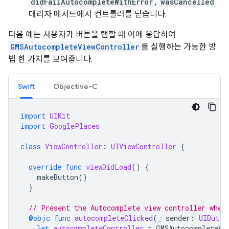
didFailAutocompleteWithError
,
wasCancelled
대리자 메서드에서 컨트롤러를 닫습니다.
다음 예는 사용자가 버튼을 탭할 때 이에 응답하여
GMSAutocompleteViewController
를 실행하는 가능한 방
법 한 가지를 보여줍니다.
Swift
Objective-C
import
UIKit
import
GooglePlaces
class
ViewController
:
UIViewController
{
override
func
viewDidLoad
()
{
makeButton
()
}
// Present the Autocomplete view controller when
@objc
func
autocompleteClicked
(
_
sender
:
UIButto
let
autocompleteController
=
GMSAutocompleteVi