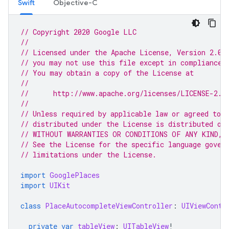
Swift
Objective-C
// Copyright 2020 Google LLC
//
// Licensed under the Apache License, Version 2.0 
// you may not use this file except in compliance 
// You may obtain a copy of the License at
//
//      http://www.apache.org/licenses/LICENSE-2.0
//
// Unless required by applicable law or agreed to i
// distributed under the License is distributed on
// WITHOUT WARRANTIES OR CONDITIONS OF ANY KIND, e
// See the License for the specific language gover
// limitations under the License.
import
GooglePlaces
import
UIKit
class
PlaceAutocompleteViewController
:
UIViewContr
private
var
tableView
:
UITableView
!