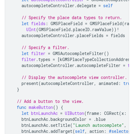
autocompleteController
.
delegate
=
self
// Specify the place data types to return.
let
fields
:
GMSPlaceField
=
GMSPlaceField
(
rawV
UInt
(
GMSPlaceField
.
placeID
.
rawValue
))
!
autocompleteController
.
placeFields
=
fields
// Specify a filter.
let
filter
=
GMSAutocompleteFilter
()
filter
.
types
=
[
kGMSPlaceTypeCollectionAddress
autocompleteController
.
autocompleteFilter
=
fi
// Display the autocomplete view controller.
present
(
autocompleteController
,
animated
:
true
}
// Add a button to the view.
func
makeButton
()
{
let
btnLaunchAc
=
UIButton
(
frame
:
CGRect
(
x
:
5
,
btnLaunchAc
.
backgroundColor
=
.
blue
btnLaunchAc
.
setTitle
(
"Launch autocomplete"
,
fo
btnLaunchAc
.
addTarget
(
self
,
action
:
#selector
(