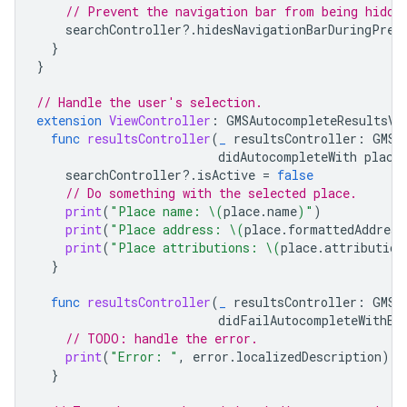
// Prevent the navigation bar from being hidde
searchController
?.
hidesNavigationBarDuringPres
}
}
// Handle the user's selection.
extension
ViewController
:
GMSAutocompleteResultsVi
func
resultsController
(
_
resultsController
:
GMSA
didAutocompleteWith
place
searchController
?.
isActive
=
false
// Do something with the selected place.
print
(
"Place name: 
\(
place
.
name
)
"
)
print
(
"Place address: 
\(
place
.
formattedAddress
print
(
"Place attributions: 
\(
place
.
attribution
}
func
resultsController
(
_
resultsController
:
GMSA
didFailAutocompleteWithEr
// TODO: handle the error.
print
(
"Error: "
,
error
.
localizedDescription
)
}