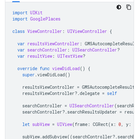
import
UIKit
import
GooglePlaces
class
ViewController
:
UIViewController
{
var
resultsViewController
:
GMSAutocompleteResult
var
searchController
:
UISearchController
?
var
resultView
:
UITextView
?
override
func
viewDidLoad
()
{
super
.
viewDidLoad
()
resultsViewController
=
GMSAutocompleteResults
resultsViewController
?.
delegate
=
self
searchController
=
UISearchController
(
searchRe
searchController
?.
searchResultsUpdater
=
resul
let
subView
=
UIView
(
frame
:
CGRect
(
x
:
0
,
y
:
65
subView
.
addSubview
((
searchController
?.
searchBa