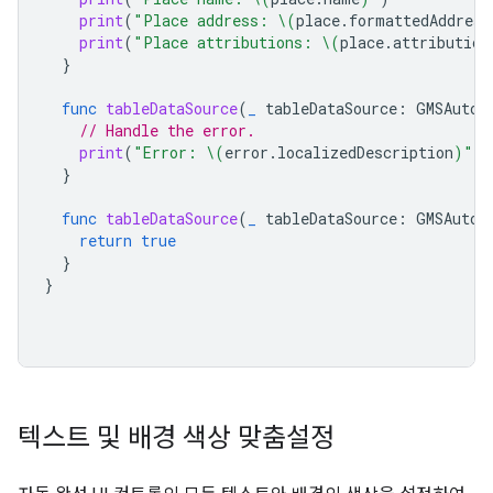
print
(
"Place address: 
\(
place
.
formattedAddress
print
(
"Place attributions: 
\(
place
.
attribution
}
func
tableDataSource
(
_
tableDataSource
:
GMSAutoc
// Handle the error.
print
(
"Error: 
\(
error
.
localizedDescription
)
"
)
}
func
tableDataSource
(
_
tableDataSource
:
GMSAutoc
return
true
}
}
텍스트 및 배경 색상 맞춤설정