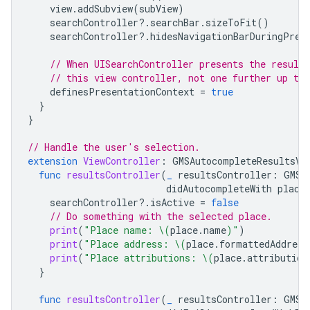
view
.
addSubview
(
subView
)
searchController
?.
searchBar
.
sizeToFit
()
searchController
?.
hidesNavigationBarDuringPres
// When UISearchController presents the results
// this view controller, not one further up the
definesPresentationContext
=
true
}
}
// Handle the user's selection.
extension
ViewController
:
GMSAutocompleteResultsVi
func
resultsController
(
_
resultsController
:
GMSA
didAutocompleteWith
place
searchController
?.
isActive
=
false
// Do something with the selected place.
print
(
"Place name: 
\(
place
.
name
)
"
)
print
(
"Place address: 
\(
place
.
formattedAddress
print
(
"Place attributions: 
\(
place
.
attribution
}
func
resultsController
(
_
resultsController
:
GMSA