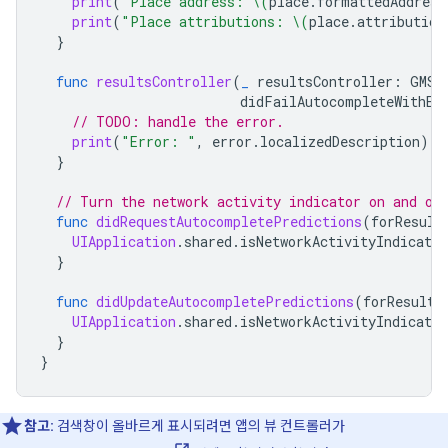
print
(
"Place address: 
\(
place
.
formattedAddress
print
(
"Place attributions: 
\(
place
.
attribution
}
func
resultsController
(
_
resultsController
:
GMSA
didFailAutocompleteWithEr
// TODO: handle the error.
print
(
"Error: "
,
error
.
localizedDescription
)
}
// Turn the network activity indicator on and of
func
didRequestAutocompletePredictions
(
forResult
UIApplication
.
shared
.
isNetworkActivityIndicator
}
func
didUpdateAutocompletePredictions
(
forResults
UIApplication
.
shared
.
isNetworkActivityIndicator
}
}
참고:
검색창이 올바르게 표시되려면 앱의 뷰 컨트롤러가