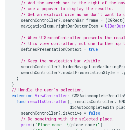
// Add the search bar to the right of the nav b
// use a popover to display the results.
// Set an explicit size as we don't want to us
searchController
?.
searchBar
.
frame
=
(
CGRect
(
x
:
navigationItem
.
rightBarButtonItem
=
UIBarButto
// When UISearchController presents the results
// this view controller, not one further up the
definesPresentationContext
=
true
// Keep the navigation bar visible.
searchController
?.
hidesNavigationBarDuringPres
searchController
?.
modalPresentationStyle
=
.
po
}
}
// Handle the user's selection.
extension
ViewController
:
GMSAutocompleteResultsVi
func
resultsController
(
_
resultsController
:
GMSA
didAutocompleteWith
place
searchController
?.
isActive
=
false
// Do something with the selected place.
print
(
"Place name: 
\(
place
.
name
)
"
)