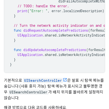
didFailAutocompleteWithEr
// TODO: handle the error.
print
(
"Error: "
,
error
.
localizedDescription
)
}
// Turn the network activity indicator on and of
func
didRequestAutocompletePredictions
(
forResult
UIApplication
.
shared
.
isNetworkActivityIndicator
}
func
didUpdateAutocompletePredictions
(
forResults
UIApplication
.
shared
.
isNetworkActivityIndicator
}
}
기본적으로
UISearchController
은 발표 시 탐색 메뉴를
숨깁니다 (사용 중지 가능). 탐색 메뉴가 표시되고 불투명한 경
우
UISearchController
가 배치 위치를 올바르게 설정하지
않습니다.
해결 방법으로 다음 코드를 사용하세요.