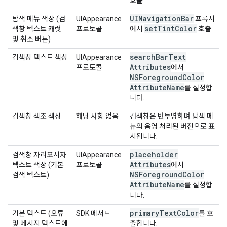
호출
UINavigation
Bar
탐색 메뉴 색상 (검
UIAppearance
프록시
set
Tint
Color
색창 텍스트 캐럿
프로토콜
에서
호출
및 취소 버튼)
search
Bar
Text
검색창 텍스트 색상
UIAppearance
Attributes
프로토콜
에서
NSForeground
Color
Attribute
Name
를 설정합
니다.
검색창 색조 색상
해당 사항 없음
검색창은 반투명하며 탐색 메
뉴의 음영 처리된 버전으로 표
시됩니다.
placeholder
검색창 자리표시자
UIAppearance
Attributes
텍스트 색상 (기본
프로토콜
에서
NSForeground
Color
검색 텍스트)
Attribute
Name
를 설정합
니다.
primary
Text
Color
기본 텍스트 (오류
SDK 메서드
를 호
및 메시지 텍스트에
출합니다.