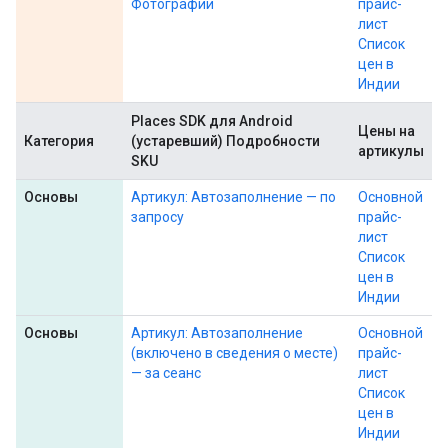
Фотографии
прайс-
лист
Список
цен в
Индии
Places SDK для Android
Цены на
Категория
(устаревший) Подробности
артикулы
SKU
Основы
Артикул: Автозаполнение — по
Основной
запросу
прайс-
лист
Список
цен в
Индии
Основы
Артикул: Автозаполнение
Основной
(включено в сведения о месте)
прайс-
— за сеанс
лист
Список
цен в
Индии