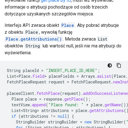
wywołanie funkcji
get place by ID
, musi też wyświetlać
informacje o atrybucji pochodzące od osób trzecich
dotyczące uzyskanych szczegółów miejsca.
Interfejs API zwraca obiekt
Place
. Aby pobrać atrybucje
z obiektu
Place
, wywołaj funkcję
Place.getAttributions()
. Metoda zwraca
List
obiektów
String
lub wartość null, jeśli nie ma atrybucji do
wyświetlenia.
String
placeId
=
"INSERT_PLACE_ID_HERE"
;
List<Place
.
Field
>
placeFields
=
Arrays
.
asList
(
Place
.
FetchPlaceRequest
request
=
FetchPlaceRequest
.
newIns
placesClient
.
fetchPlace
(
request
).
addOnSuccessListene
Place
place
=
response
.
getPlace
();
textView
.
append
(
"Place found: "
+
place
.
getName
()
List<String>
attributions
=
place
.
getAttributions
(
if
(
attributions
!=
null
)
{
StringBuilder
stringBuilder
=
new
StringBuilder
(
for
(
String
attribution
:
attributions
)
{