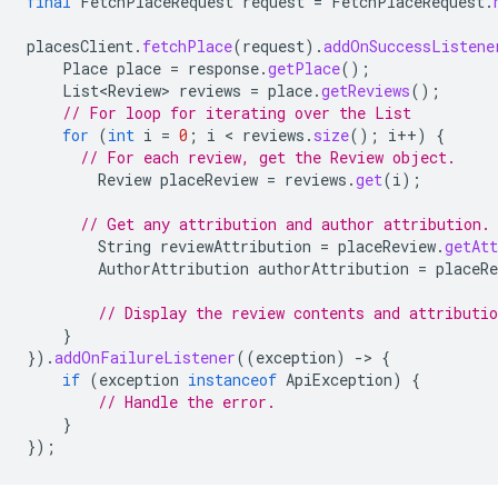
final
FetchPlaceRequest
request
=
FetchPlaceRequest
.
placesClient
.
fetchPlace
(
request
).
addOnSuccessListene
Place
place
=
response
.
getPlace
();
List<Review>
reviews
=
place
.
getReviews
();
// For loop for iterating over the List
for
(
int
i
=
0
;
i
 < 
reviews
.
size
();
i
++
)
{
// For each review, get the Review object.
Review
placeReview
=
reviews
.
get
(
i
);
// Get any attribution and author attribution.
String
reviewAttribution
=
placeReview
.
getAtt
AuthorAttribution
authorAttribution
=
placeRe
// Display the review contents and attributio
}
}).
addOnFailureListener
((
exception
)
-
>
{
if
(
exception
instanceof
ApiException
)
{
// Handle the error.
}
});