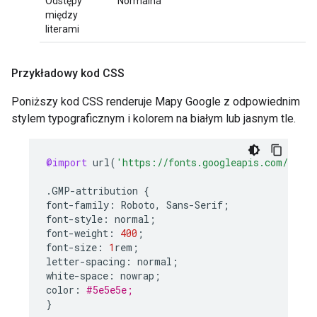
Odstępy
Normalna
między
literami
Przykładowy kod CSS
Poniższy kod CSS renderuje Mapy Google z odpowiednim
stylem typograficznym i kolorem na białym lub jasnym tle.
@import
url
(
'https://fonts.googleapis.com/css2?
.
GMP
-
attribution
{
font
-
family
:
Roboto
,
Sans
-
Serif
;
font
-
style
:
normal
;
font
-
weight
:
400
;
font
-
size
:
1
rem
;
letter
-
spacing
:
normal
;
white
-
space
:
nowrap
;
color
:
#5e5e5e;
}