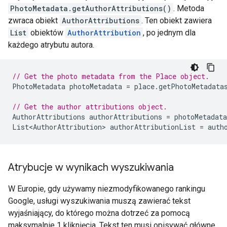
PhotoMetadata.getAuthorAttributions()
. Metoda
zwraca obiekt
AuthorAttributions
. Ten obiekt zawiera
List
obiektów
AuthorAttribution
, po jednym dla
każdego atrybutu autora.
// Get the photo metadata from the Place object.
PhotoMetadata
photoMetadata
=
place
.
getPhotoMetadata
// Get the author attributions object.
AuthorAttributions
authorAttributions
=
photoMetadata
List<AuthorAttribution>
authorAttributionList
=
auth
Atrybucje w wynikach wyszukiwania
W Europie, gdy używamy niezmodyfikowanego rankingu
Google, usługi wyszukiwania muszą zawierać tekst
wyjaśniający, do którego można dotrzeć za pomocą
maksymalnie 1 kliknięcia. Tekst ten musi opisywać główne