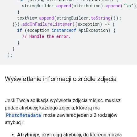
stringBuilder
.
append
(
attribution
).
append
(
"\n"
)
}
textView
.
append
(
stringBuilder
.
toString
());
}}).
addOnFailureListener
((
exception
)
-
>
{
if
(
exception
instanceof
ApiException
)
{
// Handle the error.
}
}
);
Wyświetlanie informacji o źródle zdjęcia
Jeśli Twoja aplikacja wyświetla zdjęcia miejsc, musisz
podać atrybucję każdego zdjęcia, które ją ma.
PhotoMetadata
może zawierać jeden z 2 rodzajów
atrybucji:
Atrybucje
, czyli ciąg atrybucji, do którego można