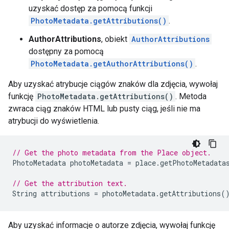
uzyskać dostęp za pomocą funkcji
PhotoMetadata.getAttributions()
.
AuthorAttributions
, obiekt
AuthorAttributions
dostępny za pomocą
PhotoMetadata.getAuthorAttributions()
.
Aby uzyskać atrybucje ciągów znaków dla zdjęcia, wywołaj
funkcję
PhotoMetadata.getAttributions()
. Metoda
zwraca ciąg znaków HTML lub pusty ciąg, jeśli nie ma
atrybucji do wyświetlenia.
// Get the photo metadata from the Place object.
PhotoMetadata
photoMetadata
=
place
.
getPhotoMetadata
// Get the attribution text.
String
attributions
=
photoMetadata
.
getAttributions
(
Aby uzyskać informacje o autorze zdjęcia, wywołaj funkcję