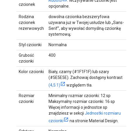
Roboto
. Wczytywanie czcionki jest
czcionek
opcjonalne.
Rodzina
dowolna czcionka bezszeryfowa
czcionek
używana już w Twojej usłudze lub „Sans-
rezerwowych
Serif”, aby wywołać domyślną czcionkę
systemową;
Styl czcionki
Normalna
Grubość
400
czcionki
Kolor czcionki
Biały, czarny (#1F1F1F) lub szary
(#5E5E5E). Zachowaj dostępny kontrast
(4,5:1)
względem tła.
Rozmiar
Minimalny rozmiar czcionki: 12 sp
czcionki
Maksymalny rozmiar czcionki: 16 sp
Więcej informacji o jednostce sp
znajdziesz w sekcji
Jednostki rozmiaru
czcionki
na stronie Material Design.