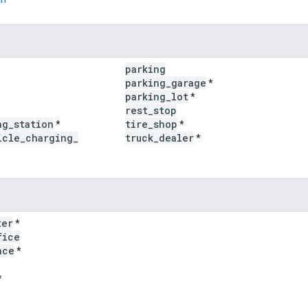
parking
parking
_
garage
*
parking
_
lot
*
rest
_
stop
ng
_
station
tire
_
shop
*
*
icle
_
charging
_
truck
_
dealer
*
ter
*
fice
ace
*
*