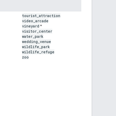
tourist
_
attraction
video
_
arcade
vineyard
*
visitor
_
center
water
_
park
wedding
_
venue
wildlife
_
park
wildlife
_
refuge
zoo