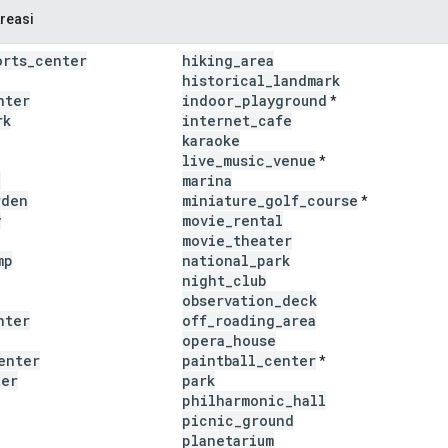
reasi
orts
_
center
hiking
_
area
historical
_
landmark
nter
indoor
_
playground
*
rk
internet
_
cafe
karaoke
live
_
music
_
venue
*
a
marina
rden
miniature
_
golf
_
course
*
y
movie
_
rental
movie
_
theater
mp
national
_
park
night
_
club
observation
_
deck
nter
off
_
roading
_
area
opera
_
house
enter
paintball
_
center
*
ter
park
philharmonic
_
hall
picnic
_
ground
planetarium