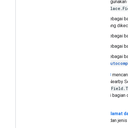
digunakan 
Place.Fi
Sebagai ba
yang dikec
Sebagai ba
Sebagai ba
Sebagai ba
Autocomp
Tabel B
mencantu
(Baru), Nearby S
Place.Field.
sebagai bagian d
(Baru).
Jenis alamat d
alamat dan jeni