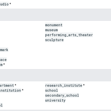
tudio
*
monument
museum
performing
_
arts
_
theater
sculpture
mark
lace
um
*
artment
research
_
institute
*
*
institution
school
*
secondary
_
school
university
ol