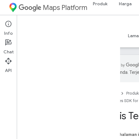
Produk
Harga
Maps Platform
Android
Places SDK for Android
Info
Panduan
Referensi
Contoh
Referensi
Lama
Chat
API
pilihan Anda. Te
Places SDK for Android
Ringkasan
Beranda
Produk
ID Tempat
Places SDK for
Ikon Tempat
Jenis T
Penyiapan
Menyiapkan Places SDK for Android
Menyiapkan project Android Studio
Pada halaman i