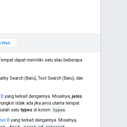
n Web
 Tempat dapat memiliki satu atau beberapa
arby Search (Baru), Text Search (Baru), dan
 B
yang terkait dengannya. Misalnya,
jenis
ungkin tidak ada jika jenis utama tempat
salah satu
types
di kolom
types
.
bel B
yang terkait dengannya. Misalnya,
ant
,
food
,
point_of_interest
,