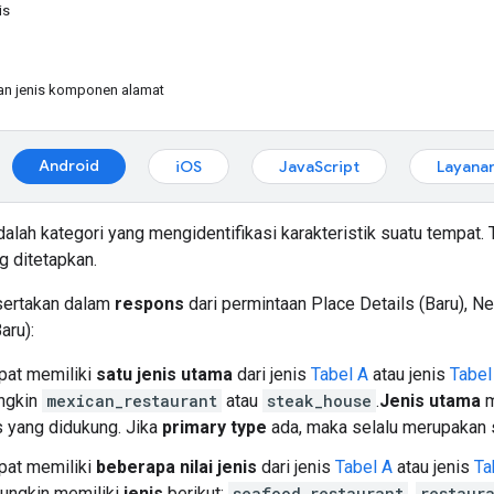
is
an jenis komponen alamat
Android
iOS
JavaScript
Layana
alah kategori yang mengidentifikasi karakteristik suatu tempat.
g ditetapkan.
sertakan dalam
respons
dari permintaan Place Details (Baru), Ne
aru):
pat memiliki
satu jenis utama
dari jenis
Tabel A
atau jenis
Tabel
ngkin
mexican_restaurant
atau
steak_house
.
Jenis utama
m
s yang didukung. Jika
primary type
ada, maka selalu merupakan 
pat memiliki
beberapa nilai jenis
dari jenis
Tabel A
atau jenis
Ta
ungkin memiliki
jenis
berikut:
seafood_restaurant
,
restaur