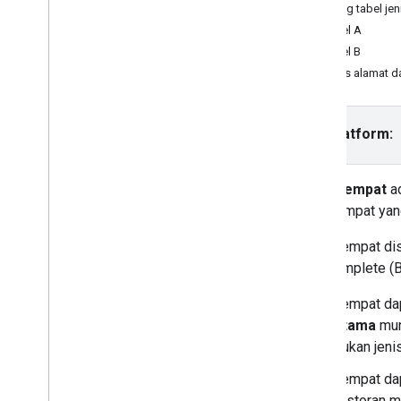
Menggunakan App Check untuk
Tentang tabel jen
Mengamankan kunci API Anda
Tabel A
Versi
Tabel B
Jenis alamat d
Tutorial
Melengkapi formulir alamat
Pilih platform:
Places SDK (Baru)
Pelengkapan Otomatis (Baru)
Jenis tempat
ad
Place Details (Baru)
jenis tempat yan
Nearby Search (Baru)
Foto Tempat (Baru)
Jenis tempat di
Text Search (Baru)
Autocomplete (B
Menggunakan data tempat (Baru)
Jenis Tempat (Baru)
Tempat da
Kolom Data Tempat (Baru)
utama
mu
Places UI Kit
bukan jeni
Menggunakan token sesi
Tempat da
Telusuri sepanjang rute
restoran m