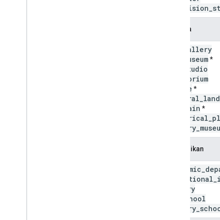
television
_
s
Budaya
art
_
gallery
art
_
museum
*
art
_
studio
auditorium
castle
*
cultural
_
land
fountain
*
historical
_
p
history
_
muse
Pendidikan
academic
_
dep
educational
_
library
preschool
primary
_
scho