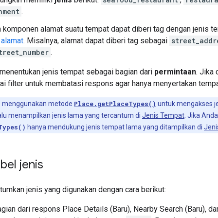
hment
.
 komponen alamat suatu tempat dapat diberi tag dengan jenis ter
alamat
. Misalnya, alamat dapat diberi tag sebagai
street_addr
treet_number
.
 menentukan jenis tempat sebagai bagian dari
permintaan
. Jika
ai filter untuk membatasi respons agar hanya menyertakan tempa
s menggunakan metode
Place.getPlaceTypes()
untuk mengakses je
alu menampilkan jenis lama yang tercantum di
Jenis Tempat
. Jika And
Types()
hanya mendukung jenis tempat lama yang ditampilkan di
Jeni
bel jenis
umkan jenis yang digunakan dengan cara berikut:
gian dari respons Place Details (Baru), Nearby Search (Baru), dan