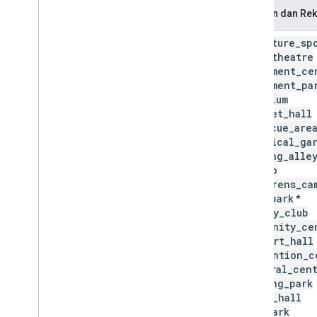
Hiburan dan Rek
adventure
_
sp
amphitheatre
amusement
_
ce
amusement
_
pa
aquarium
banquet
_
hall
barbecue
_
are
botanical
_
ga
bowling
_
alle
casino
childrens
_
ca
city
_
park
*
comedy
_
club
community
_
ce
concert
_
hall
convention
_
c
cultural
_
cen
cycling
_
park
dance
_
hall
dog
_
park