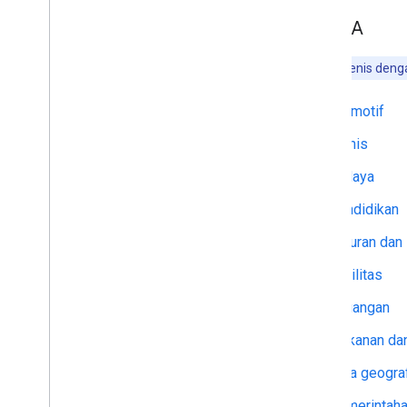
Tabel A
Catatan:
Jenis denga
Otomotif
Bisnis
Budaya
Pendidikan
Hiburan dan
Fasilitas
Keuangan
Makanan da
Area geogra
Pemerintah