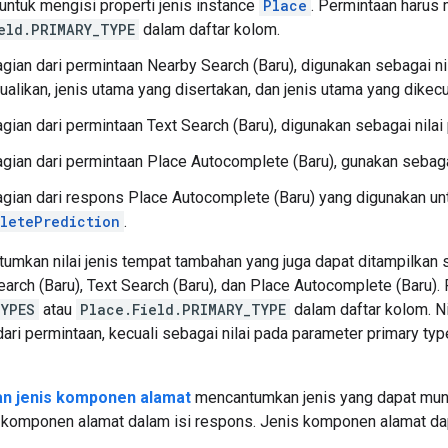
untuk mengisi properti jenis instance
Place
. Permintaan harus
eld.PRIMARY_TYPE
dalam daftar kolom.
gian dari permintaan Nearby Search (Baru), digunakan sebagai nil
ualikan, jenis utama yang disertakan, dan jenis utama yang dikecu
gian dari permintaan Text Search (Baru), digunakan sebagai nilai
gian dari permintaan Place Autocomplete (Baru), gunakan sebagai
gian dari respons Place Autocomplete (Baru) yang digunakan unt
letePrediction
.
mkan nilai jenis tempat tambahan yang juga dapat ditampilkan 
earch (Baru), Text Search (Baru), dan Place Autocomplete (Baru)
TYPES
atau
Place.Field.PRIMARY_TYPE
dalam daftar kolom. Ni
ari permintaan, kecuali sebagai nilai pada parameter primary t
an jenis komponen alamat
mencantumkan jenis yang dapat muncu
s komponen alamat dalam isi respons. Jenis komponen alamat da