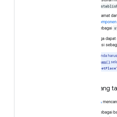
establis
Library open source
Ekstensi Kotlin KTX
Alamat dan
Library Places Rx
komponen 
Plugin Secrets Gradle
sebagai
s
Anda juga dapat
berfungsi sebag
Catatan:
Anda haru
Place.getTypes()
sel
maka
Place.getPlace
Tentang ta
Tabel A
mencant
Sebagai ba