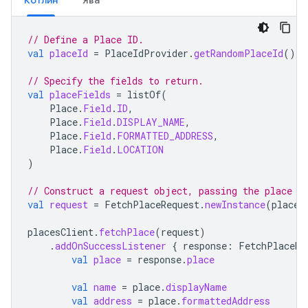
Котлин
Ява
// Define a Place ID.
val
placeId
=
PlaceIdProvider
.
getRandomPlaceId
()
// Specify the fields to return.
val
placeFields
=
listOf
(
Place
.
Field
.
ID
,
Place
.
Field
.
DISPLAY_NAME
,
Place
.
Field
.
FORMATTED_ADDRESS
,
Place
.
Field
.
LOCATION
)
// Construct a request object, passing the place I
val
request
=
FetchPlaceRequest
.
newInstance
(
placeI
placesClient
.
fetchPlace
(
request
)
.
addOnSuccessListener
{
response
:
FetchPlaceRe
val
place
=
response
.
place
val
name
=
place
.
displayName
val
address
=
place
.
formattedAddress