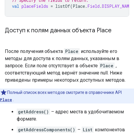
// Specify the fields to return.
val
placeFields
=
listOf
(
Place
.
Field
.
DISPLAY_NAME
,
Доступ к полям данных объекта Place
После получения объекта
Place
используйте его
методы для доступа к полям данных, указанным в
запросе. Если поле отсутствует в объекте
Place
,
соответствующий метод вернёт значение null. Ниже
приведены примеры некоторых доступных методов.
Полный список всех методов смотрите в справочнике API
Place
.
getAddress()
– адрес места в удобочитаемом
формате.
getAddressComponents()
–
List
компонентов