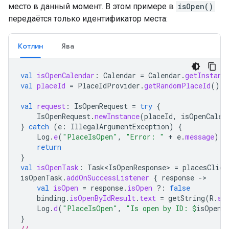
место в данный момент. В этом примере в
isOpen()
передаётся только идентификатор места:
Котлин
Ява
val
isOpenCalendar
:
Calendar
=
Calendar
.
getInstanc
val
placeId
=
PlaceIdProvider
.
getRandomPlaceId
()
val
request
:
IsOpenRequest
=
try
{
IsOpenRequest
.
newInstance
(
placeId
,
isOpenCalen
}
catch
(
e
:
IllegalArgumentException
)
{
Log
.
e
(
"PlaceIsOpen"
,
"Error: "
+
e
.
message
)
return
}
val
isOpenTask
:
Task<IsOpenResponse>
=
placesClien
isOpenTask
.
addOnSuccessListener
{
response
-
val
isOpen
=
response
.
isOpen
?:
false
binding
.
isOpenByIdResult
.
text
=
getString
(
R
.
st
Log
.
d
(
"PlaceIsOpen"
,
"Is open by ID: 
$
isOpen
"
}
// ...