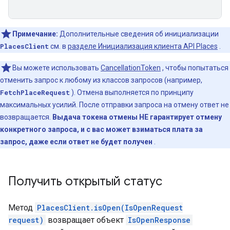
Примечание:
Дополнительные сведения об инициализации
PlacesClient
см. в
разделе Инициализация клиента API Places
.
Вы можете использовать
CancellationToken
, чтобы попытаться
отменить запрос к любому из классов запросов (например,
FetchPlaceRequest
). Отмена выполняется по принципу
максимальных усилий. После отправки запроса на отмену ответ не
возвращается.
Выдача токена отмены НЕ гарантирует отмену
конкретного запроса, и с вас может взиматься плата за
запрос, даже если ответ не будет получен
.
Получить открытый статус
Метод
PlacesClient.isOpen(IsOpenRequest
request)
возвращает объект
IsOpenResponse