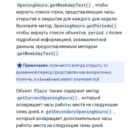
OpeningHours.getWeekdayText()
, чтобы
вернуть список строк, представляющих часы
открытия и закрытия для каждого дня недели.
Вызовите метод
OpeningHours.getPeriods()
чтобы вернуть список объектов
period
с более
подробной информацией, эквивалентной
данным, предоставляемым методом
getWeekdayText()
.
Примечание:
если место всегда открыто, то
временной период представлен как воскресенье,
полночь, а
closeEvent
имеет значение null.
Объект
Place
также содержит метод
getCurrentOpeningHours()
, который
возвращает часы работы места на следующие
семь дней, и
getSecondaryOpeningHours()
,
который возвращает дополнительные часы
работы места на следующие семь дней.