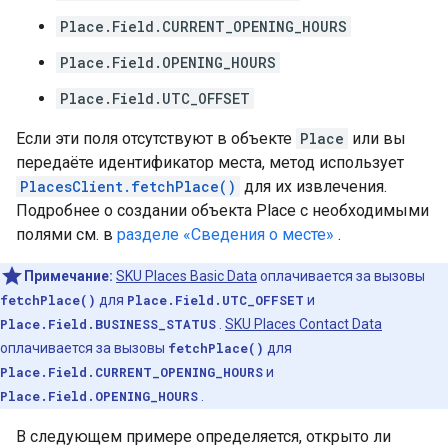
Place.Field.CURRENT_OPENING_HOURS
Place.Field.OPENING_HOURS
Place.Field.UTC_OFFSET
Если эти поля отсутствуют в объекте
Place
или вы
передаёте идентификатор места, метод использует
PlacesClient.fetchPlace()
для их извлечения.
Подробнее о создании объекта Place с необходимыми
полями см. в
разделе «Сведения о месте»
.
Примечание:
SKU Places Basic Data
оплачивается за вызовы
fetchPlace()
для
Place.Field.UTC_OFFSET
и
Place.Field.BUSINESS_STATUS
.
SKU Places Contact Data
оплачивается за вызовы
fetchPlace()
для
Place.Field.CURRENT_OPENING_HOURS
и
Place.Field.OPENING_HOURS
.
В следующем примере определяется, открыто ли