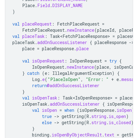
Place
.
Field
.
DISPLAY_NAME
)
val
placeRequest
:
FetchPlaceRequest
=
FetchPlaceRequest
.
newInstance
(
placeId
,
placeFi
val
placeTask
:
Task<FetchPlaceResponse>
=
placesCl
placeTask
.
addOnSuccessListener
{
placeResponse
-
place
=
placeResponse
.
place
val
isOpenRequest
:
IsOpenRequest
=
try
{
IsOpenRequest
.
newInstance
(
place
,
isOpenCal
}
catch
(
e
:
IllegalArgumentException
)
{
Log
.
e
(
"PlaceIsOpen"
,
"Error: "
+
e
.
messag
return
@addOnSuccessListener
}
val
isOpenTask
:
Task<IsOpenResponse>
=
placesC
isOpenTask
.
addOnSuccessListener
{
isOpenRespon
val
isOpen
=
when
(
isOpenResponse
.
isOpen
)
true
-
>
getString
(
R
.
string
.
is_open
)
else
-
>
getString
(
R
.
string
.
is_closed
)
}
binding
.
isOpenByObjectResult
.
text
=
getStr