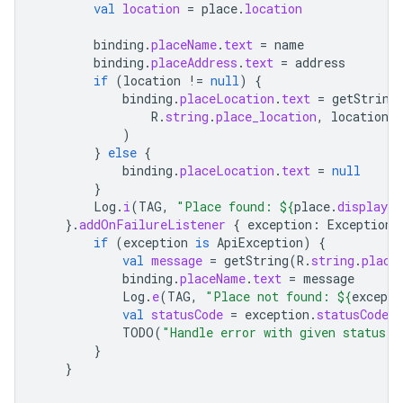
val
location
=
place
.
location
binding
.
placeName
.
text
=
name
binding
.
placeAddress
.
text
=
address
if
(
location
!=
null
)
{
binding
.
placeLocation
.
text
=
getString
R
.
string
.
place_location
,
location
.
l
)
}
else
{
binding
.
placeLocation
.
text
=
null
}
Log
.
i
(
TAG
,
"Place found: 
${
place
.
displayNa
}.
addOnFailureListener
{
exception
:
Exception
if
(
exception
is
ApiException
)
{
val
message
=
getString
(
R
.
string
.
place
binding
.
placeName
.
text
=
message
Log
.
e
(
TAG
,
"Place not found: 
${
excepti
val
statusCode
=
exception
.
statusCode
TODO
(
"Handle error with given status c
}
}