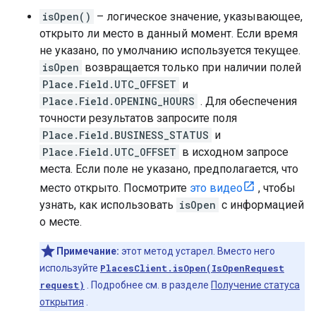
isOpen()
– логическое значение, указывающее,
открыто ли место в данный момент. Если время
не указано, по умолчанию используется текущее.
isOpen
возвращается только при наличии полей
Place.Field.UTC_OFFSET
и
Place.Field.OPENING_HOURS
. Для обеспечения
точности результатов запросите поля
Place.Field.BUSINESS_STATUS
и
Place.Field.UTC_OFFSET
в исходном запросе
места. Если поле не указано, предполагается, что
место открыто. Посмотрите
это видео
, чтобы
узнать, как использовать
isOpen
с информацией
о месте.
Примечание:
этот метод устарел. Вместо него
используйте
PlacesClient.isOpen(IsOpenRequest
request)
. Подробнее см. в разделе
Получение статуса
открытия
.