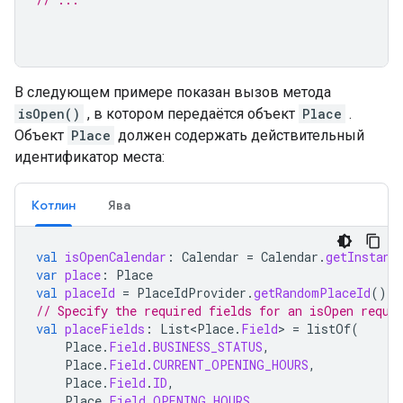
В следующем примере показан вызов метода
isOpen()
, в котором передаётся объект
Place
.
Объект
Place
должен содержать действительный
идентификатор места:
Котлин
Ява
val
isOpenCalendar
:
Calendar
=
Calendar
.
getInstanc
var
place
:
Place
val
placeId
=
PlaceIdProvider
.
getRandomPlaceId
()
// Specify the required fields for an isOpen reque
val
placeFields
:
List<Place
.
Field
>
=
listOf
(
Place
.
Field
.
BUSINESS_STATUS
,
Place
.
Field
.
CURRENT_OPENING_HOURS
,
Place
.
Field
.
ID
,
Place
.
Field
.
OPENING_HOURS
,