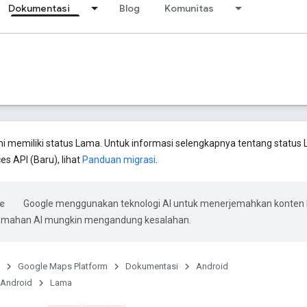
Dokumentasi
Blog
Komunitas
ini memiliki status Lama. Untuk informasi selengkapnya tentang status 
es API (Baru), lihat
Panduan migrasi
.
Google menggunakan teknologi AI untuk menerjemahkan konten
rjemahan AI mungkin mengandung kesalahan.
Google Maps Platform
Dokumentasi
Android
 Android
Lama