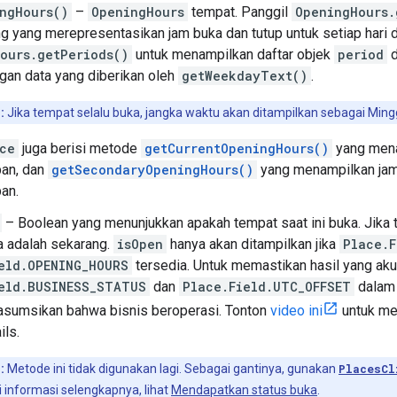
ngHours()
–
OpeningHours
tempat. Panggil
OpeningHours.
ing yang merepresentasikan jam buka dan tutup untuk setiap hari
ours.getPeriods()
untuk menampilkan daftar objek
period
d
gan data yang diberikan oleh
getWeekdayText()
.
n:
Jika tempat selalu buka, jangka waktu akan ditampilkan sebagai Mi
ce
juga berisi metode
getCurrentOpeningHours()
yang mena
pan, dan
getSecondaryOpeningHours()
yang menampilkan jam
pan.
– Boolean yang menunjukkan apakah tempat saat ini buka. Jika t
a adalah sekarang.
isOpen
hanya akan ditampilkan jika
Place.F
eld.OPENING_HOURS
tersedia. Untuk memastikan hasil yang aku
eld.BUSINESS_STATUS
dan
Place.Field.UTC_OFFSET
dalam 
iasumsikan bahwa bisnis beroperasi. Tonton
video ini
untuk me
ils.
n:
Metode ini tidak digunakan lagi. Sebagai gantinya, gunakan
PlacesCl
informasi selengkapnya, lihat
Mendapatkan status buka
.