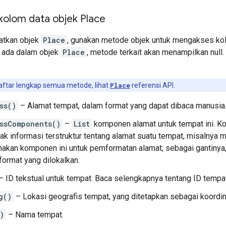
olom data objek Place
atkan objek
Place
, gunakan metode objek untuk mengakses kol
k ada dalam objek
Place
, metode terkait akan menampilkan null
ftar lengkap semua metode, lihat
Place
referensi API.
ss()
– Alamat tempat, dalam format yang dapat dibaca manusia
ssComponents()
–
List
komponen alamat untuk tempat ini. Ko
k informasi terstruktur tentang alamat suatu tempat, misalnya
akan komponen ini untuk pemformatan alamat; sebagai gantinya
format yang dilokalkan.
– ID tekstual untuk tempat. Baca selengkapnya tentang ID tempat 
g()
– Lokasi geografis tempat, yang ditetapkan sebagai koordinat
)
– Nama tempat.