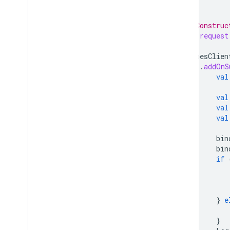
)
// Construc
val
request
placesClien
.
addOnS
val
val
val
val
bin
bin
if
}
e
}