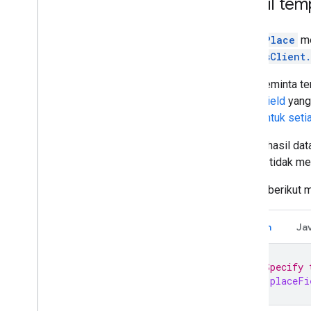
Detail tem
Objek
Place
me
PlacesClient
Saat meminta te
Place.Field
yang 
biaya untuk seti
Karena hasil dat
diminta tidak me
Contoh berikut m
Kotlin
Ja
// Specify 
val
placeFi