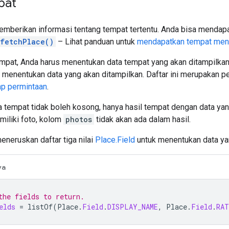
pat
mberikan informasi tentang tempat tertentu. Anda bisa mendap
.fetchPlace()
– Lihat panduan untuk
mendapatkan tempat menu
mpat, Anda harus menentukan data tempat yang akan ditampilkan. 
menentukan data yang akan ditampilkan. Daftar ini merupakan 
ap permintaan
.
a tempat tidak boleh kosong, hanya hasil tempat dengan data yan
miliki foto, kolom
photos
tidak akan ada dalam hasil.
eneruskan daftar tiga nilai
Place.Field
untuk menentukan data yan
va
the fields to return.
elds
=
listOf
(
Place
.
Field
.
DISPLAY_NAME
,
Place
.
Field
.
RAT