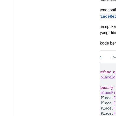
Untuk mendapatk
FetchPlaceRe
API menampilk
tempat yang dibe
Contoh kode be
Kotlin
Ja
// Define a
val
placeId
// Specify 
val
placeFi
Place
.
F
Place
.
F
Place
.
F
Place
.
F