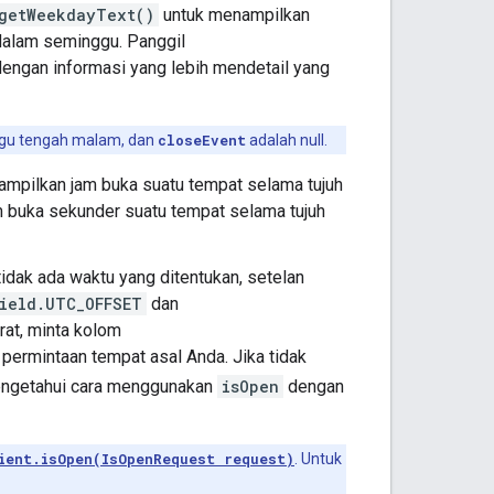
getWeekdayText()
untuk menampilkan
 dalam seminggu. Panggil
engan informasi yang lebih mendetail yang
nggu tengah malam, dan
closeEvent
adalah null.
mpilkan jam buka suatu tempat selama tujuh
 buka sekunder suatu tempat selama tujuh
idak ada waktu yang ditentukan, setelan
ield.UTC_OFFSET
dan
rat, minta kolom
permintaan tempat asal Anda. Jika tidak
ngetahui cara menggunakan
isOpen
dengan
ient.isOpen(IsOpenRequest request)
. Untuk