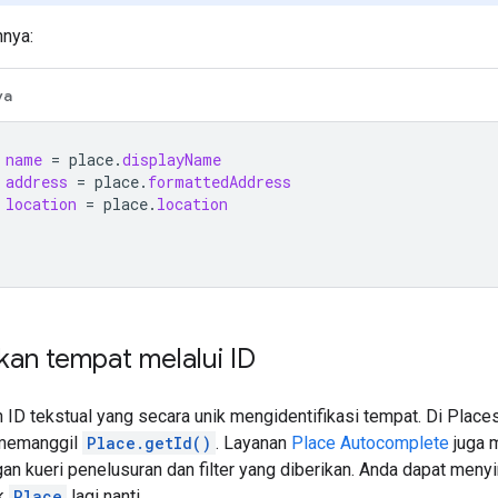
nya:
va
name
=
place
.
displayName
address
=
place
.
formattedAddress
location
=
place
.
location
an tempat melalui ID
 ID tekstual yang secara unik mengidentifikasi tempat. Di Plac
 memanggil
Place.getId()
. Layanan
Place Autocomplete
juga 
an kueri penelusuran dan filter yang diberikan. Anda dapat me
k
Place
lagi nanti.