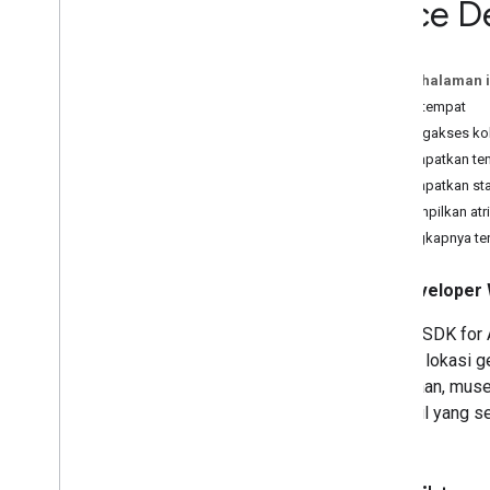
Place De
Migrasi ke Places API (Baru)
Ringkasan migrasi
Bermigrasi ke Place Details (Baru)
Pada halaman i
Migrasi ke Foto Tempat (Baru)
Detail tempat
Bermigrasi ke Autocomplete (Baru)
Mengakses kol
Bermigrasi ke Nearby Search (Baru)
Mendapatkan tem
Mendapatkan sta
Menampilkan atri
Selengkapnya te
Developer 
Places SDK for 
tempat, lokasi g
peliharaan, muse
ID stabil yang s