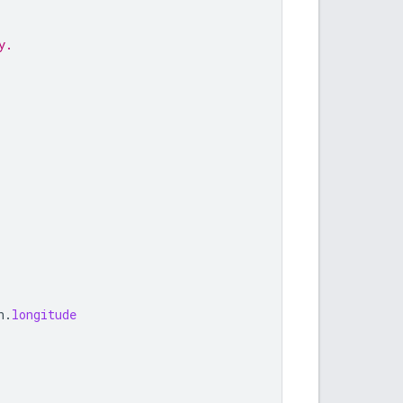
y.
n
.
longitude