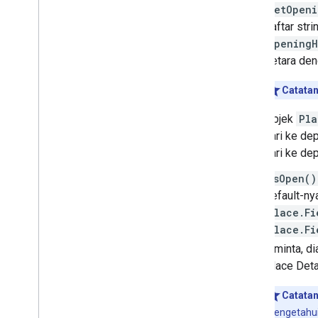
getOpeni
daftar str
OpeningH
setara den
Catata
Objek
Pla
hari ke de
hari ke de
isOpen()
default-ny
Place.Fi
Place.Fi
diminta, d
Place Deta
Catata
mengetahui 