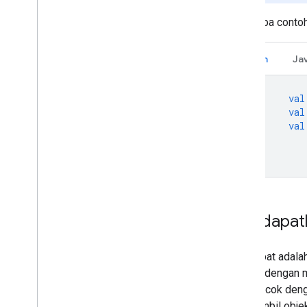
Beberapa contoh
Kotlin
Ja
val
val
val
Mendapatk
ID tempat adalah
tempat dengan
yang cocok deng
mengambil obje