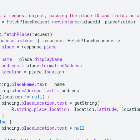
t a request object, passing the place ID and fields arra
=
FetchPlaceRequest
.
newInstance
(
placeId
,
placeFields
)
t
.
fetchPlace
(
request
)
uccessListener
{
response
:
FetchPlaceResponse
-
place
=
response
.
place
name
=
place
.
displayName
address
=
place
.
formattedAddress
location
=
place
.
location
ding
.
placeName
.
text
=
name
ding
.
placeAddress
.
text
=
address
(
location
!=
null
)
{
binding
.
placeLocation
.
text
=
getString
(
R
.
string
.
place_location
,
location
.
latitude
,
locatio
)
lse
{
binding
.
placeLocation
.
text
=
null