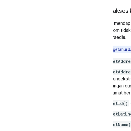
Mengakses k
Setelah mendap
Jika kolom tida
yang tersedia.
Untuk mengetahui da
getAddre
getAddre
mengekstra
Jangan gun
alamat ber
getId()
getLatLn
getName(