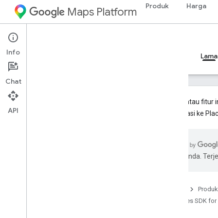
Produk
Harga
Maps Platform
Android
Places SDK for Android
Info
Panduan
Referensi
Contoh
Referensi
Lama
Chat
Produk atau fitur 
API
bermigrasi ke Plac
Places SDK (Lama)
Ringkasan
Place Autocomplete
pilihan Anda. Te
Tempat Saat Ini
Place Details
Place Photos
Beranda
Produk
Menggunakan data tempat
Places SDK for