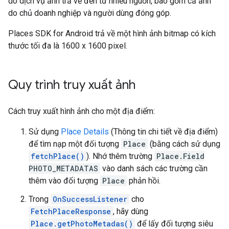
do dịch vụ ảnh trả về đến từ nhiều nguồn, bao gồm cả ảnh
do chủ doanh nghiệp và người dùng đóng góp.
Places SDK for Android trả về một hình ảnh bitmap có kích
thước tối đa là 1600 x 1600 pixel.
Quy trình truy xuất ảnh
Cách truy xuất hình ảnh cho một địa điểm:
Sử dụng
Place Details
(Thông tin chi tiết về địa điểm)
để tìm nạp một đối tượng
Place
(bằng cách sử dụng
fetchPlace()
). Nhớ thêm trường
Place.Field
PHOTO_METADATAS
vào danh sách các trường cần
thêm vào đối tượng
Place
phản hồi.
Trong
OnSuccessListener
cho
FetchPlaceResponse
, hãy dùng
Place.getPhotoMetadas()
để lấy đối tượng siêu