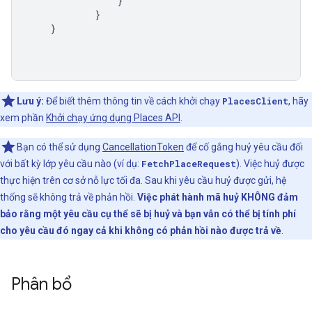
}
}
}
Lưu ý:
Để biết thêm thông tin về cách khởi chạy
PlacesClient
, hãy
xem phần
Khởi chạy ứng dụng Places API
.
Bạn có thể sử dụng
CancellationToken
để cố gắng huỷ yêu cầu đối
với bất kỳ lớp yêu cầu nào (ví dụ:
FetchPlaceRequest
). Việc huỷ được
thực hiện trên cơ sở nỗ lực tối đa. Sau khi yêu cầu huỷ được gửi, hệ
thống sẽ không trả về phản hồi.
Việc phát hành mã huỷ KHÔNG đảm
bảo rằng một yêu cầu cụ thể sẽ bị huỷ và bạn vẫn có thể bị tính phí
cho yêu cầu đó ngay cả khi không có phản hồi nào được trả về
.
Phân bổ