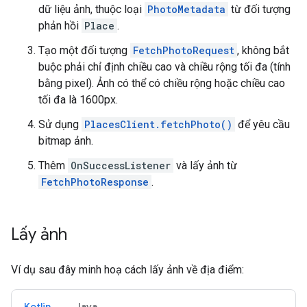
dữ liệu ảnh, thuộc loại
PhotoMetadata
từ đối tượng
phản hồi
Place
.
Tạo một đối tượng
FetchPhotoRequest
, không bắt
buộc phải chỉ định chiều cao và chiều rộng tối đa (tính
bằng pixel). Ảnh có thể có chiều rộng hoặc chiều cao
tối đa là 1600px.
Sử dụng
PlacesClient.fetchPhoto()
để yêu cầu
bitmap ảnh.
Thêm
OnSuccessListener
và lấy ảnh từ
FetchPhotoResponse
.
Lấy ảnh
Ví dụ sau đây minh hoạ cách lấy ảnh về địa điểm:
Kotlin
Java