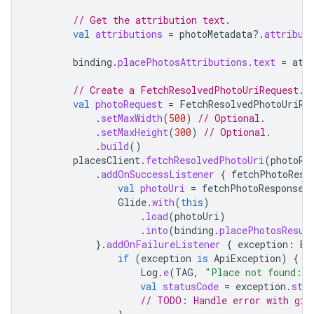
// Get the attribution text.
val
attributions
=
photoMetadata
?.
attribut
binding
.
placePhotosAttributions
.
text
=
att
// Create a FetchResolvedPhotoUriRequest.
val
photoRequest
=
FetchResolvedPhotoUriRe
.
setMaxWidth
(
500
)
// Optional.
.
setMaxHeight
(
300
)
// Optional.
.
build
()
placesClient
.
fetchResolvedPhotoUri
(
photoRe
.
addOnSuccessListener
{
fetchPhotoResp
val
photoUri
=
fetchPhotoResponse
.
Glide
.
with
(
this
)
.
load
(
photoUri
)
.
into
(
binding
.
placePhotosResul
}.
addOnFailureListener
{
exception
:
Ex
if
(
exception
is
ApiException
)
{
Log
.
e
(
TAG
,
"Place not found: "
val
statusCode
=
exception
.
stat
// TODO: Handle error with giv