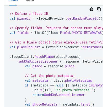
// Define a Place ID.
val
placeId
=
PlaceIdProvider
.
getRandomPlaceId
()
// Specify fields. Requests for photos must always
val
fields
=
listOf
(
Place
.
Field
.
PHOTO_METADATAS
)
// Get a Place object (this example uses fetchPlac
val
placeRequest
=
FetchPlaceRequest
.
newInstance
(
p
placesClient
.
fetchPlace
(
placeRequest
)
.
addOnSuccessListener
{
response
:
FetchPlaceRe
val
place
=
response
.
place
// Get the photo metadata.
val
metadata
=
place
.
photoMetadatas
if
(
metadata
==
null
||
metadata
.
isEmpty
()
Log
.
w
(
TAG
,
"No photo metadata."
)
return
@addOnSuccessListener
}
val
photoMetadata
=
metadata
.
first
()