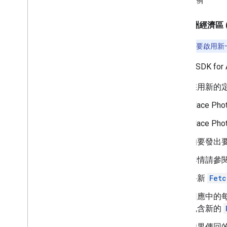
要求範例
遷移至 Places API (新)
遷移作業總覽
歐洲經濟區 (
遷移至 Place Details (新推出)
遷移至地點相片 (新)
這項功能需要啟用新一代的
遷移至 Autocomplete (新推出)
遷移至 Nearby Search (新功能)
Places SDK for
採用新的定
Place 
Place 
如要發出
詳情請參
將新
Fetc
回應中的
包含新的
如果傳回