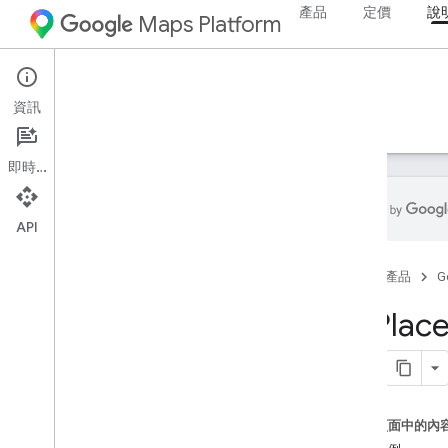
產品
定價
說
Maps Platform
Android
Places SDK for Android
資訊
指南
參考資料
範例
資源
舊版
即時通訊
API
Places SDK (舊版)
首頁
產品
G
總覽
Place Autocomplete
從 Plac
目前位置
Place Details
地點相片
使用地點資料
這個頁面中的內