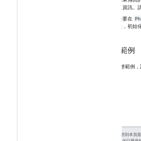
處資訊。
如要在
Ph
法，初始化
要求範例
如需完整範例，
除非另有註明，否則本頁
和/或其關聯企業的註冊商