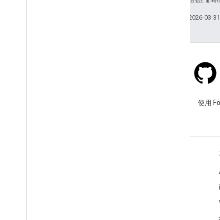
上次更新時間：2026-03-3
Stack Overflow
使用 google-maps 標記提出問
使用 F
題。
瞭解詳情
常見問題
API 挑選器
地點 ID 搜尋器
Maps SDK for Android