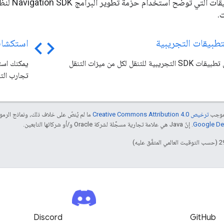
.
code
تطبيقات التجريبية
استكشاف
قم بتشغيل تطبيقات SDK التجريبية للتنقل لكل من ميزات التنقل
تجارب التن
بموجب
ترخيص Creative Commons Attribution 4.0‏
ما لم يُنصّ على خلاف ذلك، ونماذج الر
. إنّ Java هي علامة تجارية مسجَّلة لشركة Oracle و/أو شركائها التابعين.
Discord
GitHub