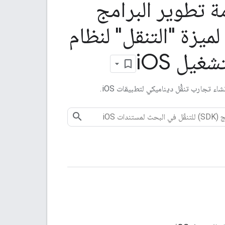
 تطوير البرامج
SD) لميزة "التنقل" لنظام
تشغيل i
OS
اء تجارب تنقُّل ديناميكي لتطبيقات iOS.