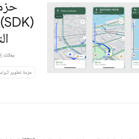
حزمة
(K
ال
يمكنك إنش