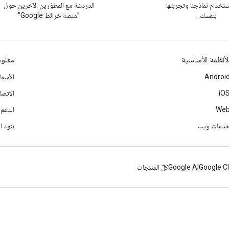
تخدام نماذجنا وتجربتها
الدردشة مع المطوّرين الآخرين حول
بنفسك.
"منصة خرائط Google"
لأنظمة الأساسية
معلوم
Androi
الأسع
iO
الاتصا
We
الدعم
دمات ويب
بنود ا
Google C
Google AI
كلّ المنتجات