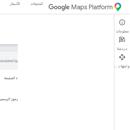
المنتجات
الأسعار
Maps Platform
Navigation SDK for iOS
iOS
معلومات
الأدلة
المرجع
نماذج
الموارد
دردشة
واجهة برمجة التطبيقات
حزمة تطوير البرامج للتنقّل على أجهزة i
OS
على هذه الصفحة
نظرة عامة
البدء
النسخة التجريبية
الميزات
عيّنات الرموز البرمجي
الإعداد
نظرة عامة على الإعداد والمتطلبات
إعداد حزمة تطوير البرامج للتنقّل على أجهزة i
OS
إعداد مشروع Xcode