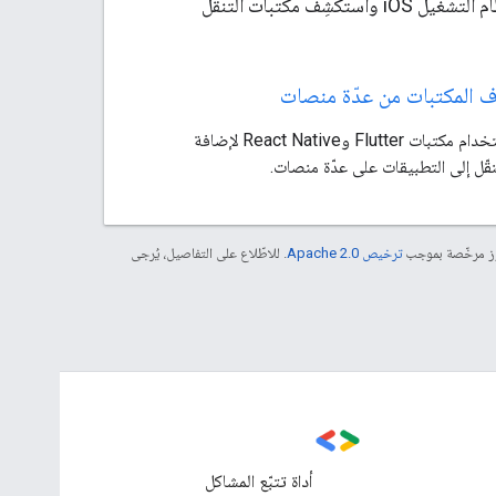
جرِّب نماذج التطبيقات التي توضّح استخدام حزمة تطوير البرامج Navigation SDK لنظام التشغيل iOS واستكشِف مكتبات التنقّل
 المكتبات من عدّة منصات
يمكنك استخدام مكتبات Flutter وReact Native لإضافة
قّل إلى التطبيقات على عدّة منصات.
موز مرخّصة بموجب
ترخيص Apache 2.0‏
. للاطّلاع على التفاصيل، يُرجى
أداة تتبّع المشاكل