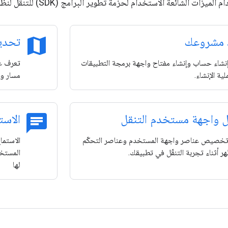
زات الشائعة الاستخدام لحزمة تطوير البرامج (SDK) للتنقل لنظام التشغيل iOS.
map
د مشروعك
تحديد
نشاء حساب وإنشاء مفتاح واجهة برمجة التطبيقات
ية الإنشاء.
مسار و
chat
 واجهة مستخدم التنقل
الاست
خصيص عناصر واجهة المستخدم وعناصر التحكّم
الاستما
ر أثناء تجربة التنقّل في تطبيقك.
المستخد
لها