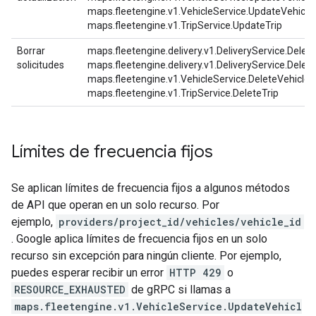
maps.fleetengine.v1.VehicleService.UpdateVehicleA
maps.fleetengine.v1.TripService.UpdateTrip
Borrar
maps.fleetengine.delivery.v1.DeliveryService.Delete
solicitudes
maps.fleetengine.delivery.v1.DeliveryService.Delet
maps.fleetengine.v1.VehicleService.DeleteVehicle,
maps.fleetengine.v1.TripService.DeleteTrip
Límites de frecuencia fijos
Se aplican límites de frecuencia fijos a algunos métodos
de API que operan en un solo recurso. Por
ejemplo,
providers/project_id/vehicles/vehicle_id
. Google aplica límites de frecuencia fijos en un solo
recurso sin excepción para ningún cliente. Por ejemplo,
puedes esperar recibir un error
HTTP 429
o
RESOURCE_EXHAUSTED
de gRPC si llamas a
maps.fleetengine.v1.VehicleService.UpdateVehicl