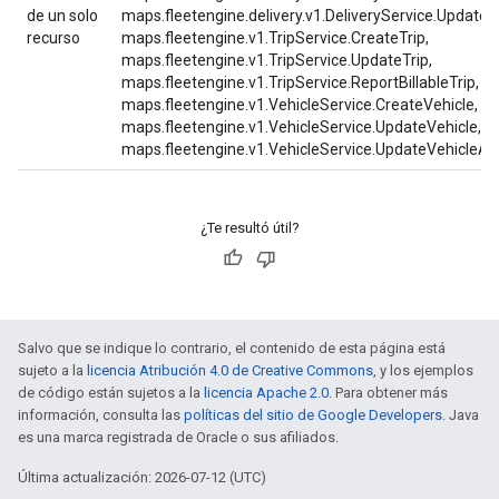
de un solo
maps.fleetengine.delivery.v1.DeliveryService.UpdateDe
recurso
maps.fleetengine.v1.TripService.CreateTrip,
maps.fleetengine.v1.TripService.UpdateTrip,
maps.fleetengine.v1.TripService.ReportBillableTrip,
maps.fleetengine.v1.VehicleService.CreateVehicle,
maps.fleetengine.v1.VehicleService.UpdateVehicle,
maps.fleetengine.v1.VehicleService.UpdateVehicleAtt
¿Te resultó útil?
Salvo que se indique lo contrario, el contenido de esta página está
sujeto a la
licencia Atribución 4.0 de Creative Commons
, y los ejemplos
de código están sujetos a la
licencia Apache 2.0
. Para obtener más
información, consulta las
políticas del sitio de Google Developers
. Java
es una marca registrada de Oracle o sus afiliados.
Última actualización: 2026-07-12 (UTC)