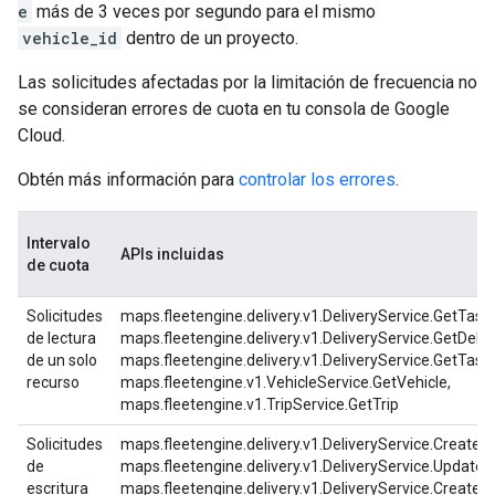
e
más de 3 veces por segundo para el mismo
vehicle_id
dentro de un proyecto.
Las solicitudes afectadas por la limitación de frecuencia no
se consideran errores de cuota en tu consola de Google
Cloud.
Obtén más información para
controlar los errores
.
Intervalo
APIs incluidas
de cuota
Solicitudes
maps.fleetengine.delivery.v1.DeliveryService.GetTask,
de lectura
maps.fleetengine.delivery.v1.DeliveryService.GetDeliv
de un solo
maps.fleetengine.delivery.v1.DeliveryService.GetTask
recurso
maps.fleetengine.v1.VehicleService.GetVehicle,
maps.fleetengine.v1.TripService.GetTrip
Solicitudes
maps.fleetengine.delivery.v1.DeliveryService.CreateT
de
maps.fleetengine.delivery.v1.DeliveryService.UpdateT
escritura
maps.fleetengine.delivery.v1.DeliveryService.CreateDe