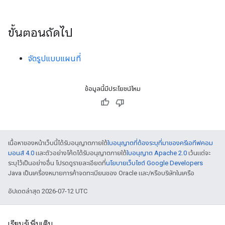
ขั้นตอนถัดไป
จัดรูปแบบแผนที่
ข้อมูลนี้มีประโยชน์ไหม
เนื้อหาของหน้าเว็บนี้ได้รับอนุญาตภายใต้
ใบอนุญาตที่ต้องระบุที่มาของครีเอทีฟคอม
มอนส์ 4.0
และตัวอย่างโค้ดได้รับอนุญาตภายใต้
ใบอนุญาต Apache 2.0
เว้นแต่จะ
ระบุไว้เป็นอย่างอื่น โปรดดูรายละเอียดที่
นโยบายเว็บไซต์ Google Developers
Java เป็นเครื่องหมายการค้าจดทะเบียนของ Oracle และ/หรือบริษัทในเครือ
อัปเดตล่าสุด 2026-07-12 UTC
เรียนรู้เพิ่มเติม