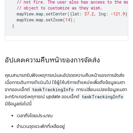
// not fire. The user also has access to the map
// object to customize as they wish.
mapView
.
map
.
setCenter
({
lat
:
37.2
,
lng
:
-
121.9
});
mapView
.
map
.
setZoom
(
14
);
}
อัปเดตความคืบหน้าของการจัดส่ง
คุณสามารถรับฟังเหตุการณ์และอัปเดตความคืบหน้าของการจัดส่ง
เมื่อการเดินทางดำเนินไป ใช้ผู้ให้บริการตำแหน่งเพื่อดึงข้อมูลเมตา
จากออบเจ็กต์
taskTrackingInfo
การเปลี่ยนแปลงข้อมูลเมตา
จะทริกเกอร์เหตุการณ์
update
ออบเจ็กต์
taskTrackingInfo
มีข้อมูลต่อไปนี้
เวลาถึงโดยประมาณ
จำนวนจุดแวะพักที่เหลืออยู่