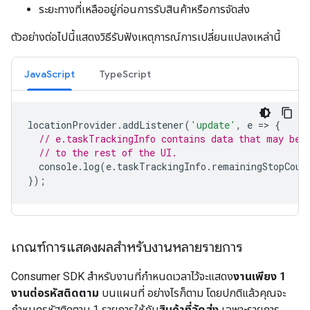
ระยะทางที่เหลืออยู่ก่อนการรับสินค้าหรือการจัดส่ง
ตัวอย่างต่อไปนี้แสดงวิธีรับฟังเหตุการณ์การเปลี่ยนแปลงเหล่านี้
JavaScript
TypeScript
locationProvider
.
addListener
(
'update'
,
e
=
>
{
// e.taskTrackingInfo contains data that may be 
// to the rest of the UI.
console
.
log
(
e
.
taskTrackingInfo
.
remainingStopCoun
});
เกณฑ์การแสดงผลสำหรับงานหลายรายการ
Consumer SDK สำหรับงานที่กำหนดเวลาไว้จะแสดง
งานเพียง 1
งานต่อรหัสติดตาม
บนแผนที่ อย่างไรก็ตาม โดยปกติแล้วคุณจะ
กำหนดรหัสติดตาม 1 รายการให้กับ
สินค้าที่จัดส่ง
เฉพาะรายการ