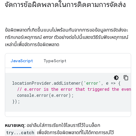
จัดการข้อผิดพลาดในการติดตามการจัดส่ง
ข้อผิดพลาดที่เกิดขึ้นแบบไม่พร้อมกันจากการขอข้อมูลการจัดส่งจะ
ทริกเกอร์เหตุการณ์
error
ตัวอย่างต่อไปนี้แสดงวิธีรับฟังเหตุการณ์
เหล่านี้เพื่อจัดการข้อผิดพลาด
JavaScript
TypeScript
locationProvider
.
addListener
(
'error'
,
e
=
>
{
// e.error is the error that triggered the event.
console
.
error
(
e
.
error
);
});
หมายเหตุ:
อย่าลืมใส่การเรียกใช้ไลบรารีไว้ในบล็อก
try...catch
เพื่อจัดการข้อผิดพลาดที่ไม่ได้คาดการณ์ไว้