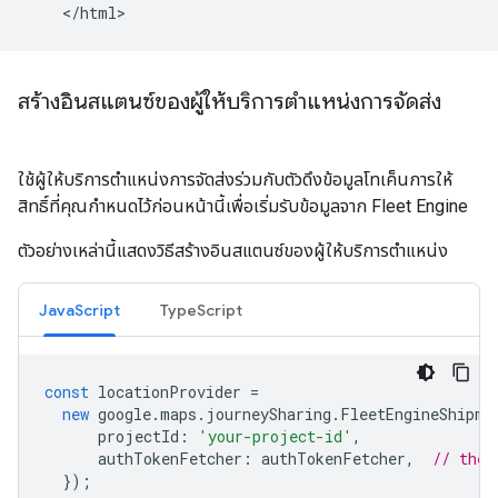
สร้างอินสแตนซ์ของผู้ให้บริการตำแหน่งการจัดส่ง
ใช้ผู้ให้บริการตำแหน่งการจัดส่งร่วมกับตัวดึงข้อมูลโทเค็นการให้
สิทธิ์ที่คุณกำหนดไว้ก่อนหน้านี้เพื่อเริ่มรับข้อมูลจาก Fleet Engine
ตัวอย่างเหล่านี้แสดงวิธีสร้างอินสแตนซ์ของผู้ให้บริการตำแหน่ง
JavaScript
TypeScript
const
locationProvider
=
new
google
.
maps
.
journeySharing
.
FleetEngineShipme
projectId
:
'your-project-id'
,
authTokenFetcher
:
authTokenFetcher
,
// the 
});