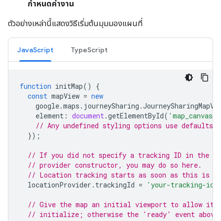
กำหนดค่างาน
ตัวอย่างเหล่านี้แสดงวิธีเริ่มต้นมุมมองแผนที่
JavaScript
TypeScript
function
initMap
()
{
const
mapView
=
new
google
.
maps
.
journeySharing
.
JourneySharingMapVi
element
:
document
.
getElementById
(
'map_canvas'
// Any undefined styling options use defaults.
});
// If you did not specify a tracking ID in the lo
// provider constructor, you may do so here.
// Location tracking starts as soon as this is s
locationProvider
.
trackingId
=
'your-tracking-id'
// Give the map an initial viewport to allow it 
// initialize; otherwise the 'ready' event above