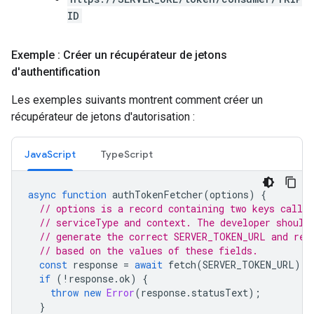
ID
Exemple : Créer un récupérateur de jetons
d'authentification
Les exemples suivants montrent comment créer un
récupérateur de jetons d'autorisation :
JavaScript
TypeScript
async
function
authTokenFetcher
(
options
)
{
// options is a record containing two keys called
// serviceType and context. The developer should
// generate the correct SERVER_TOKEN_URL and req
// based on the values of these fields.
const
response
=
await
fetch
(
SERVER_TOKEN_URL
);
if
(
!
response
.
ok
)
{
throw
new
Error
(
response
.
statusText
);
}