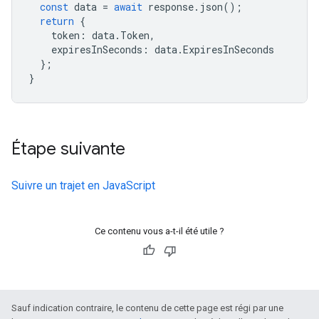
const
data
=
await
response
.
json
();
return
{
token
:
data
.
Token
,
expiresInSeconds
:
data
.
ExpiresInSeconds
};
}
Étape suivante
Suivre un trajet en JavaScript
Ce contenu vous a-t-il été utile ?
Sauf indication contraire, le contenu de cette page est régi par une