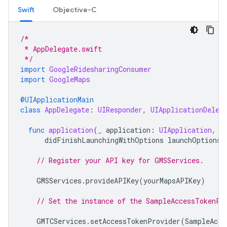
Swift
Objective-C
/*
 * AppDelegate.swift
 */
import
GoogleRidesharingConsumer
import
GoogleMaps
@UIApplicationMain
class
AppDelegate
:
UIResponder
,
UIApplicationDeleg
func
application
(
_
application
:
UIApplication
,
didFinishLaunchingWithOptions
launchOptions
:
// Register your API key for GMSServices.
GMSServices
.
provideAPIKey
(
yourMapsAPIKey
)
// Set the instance of the SampleAccessTokenPr
GMTCServices
.
setAccessTokenProvider
(
SampleAcce