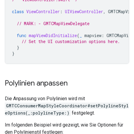
class
ViewController
:
UIViewController
,
GMTCMapVie
// MARK: - GMTCMapViewDelegate
func
mapViewDidInitialize
(
_
mapview
:
GMTCMapView
// Set the UI customization options here.
}
}
Polylinien anpassen
Die Anpassung von Polylinien wird mit
GMTCConsumerMapStyleCoordinator#setPolylineStyl
eOptions(_:polylineType:)
festgelegt.
Im folgenden Beispiel wird gezeigt, wie Sie Optionen für
den Polylinienstil festlegen: