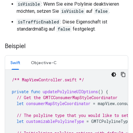
isVisible
: Wenn Sie eine Polylinie deaktivieren
möchten, setzen Sie
isVisible
auf
false
.
isTrafficEnabled
: Diese Eigenschaft ist
standardmäßig auf
false
festgelegt.
Beispiel
Swift
Objective-C
/** MapViewController.swift */
private
func
updatePolylineUIOptions
()
{
// Get the GMTCConsumerMapStyleCoordinator
let
consumerMapStyleCoordinator
=
mapView
.
consum
// The polyline type that you would like to set 
let
customizablePolylineType
=
GMTCPolylineType
.