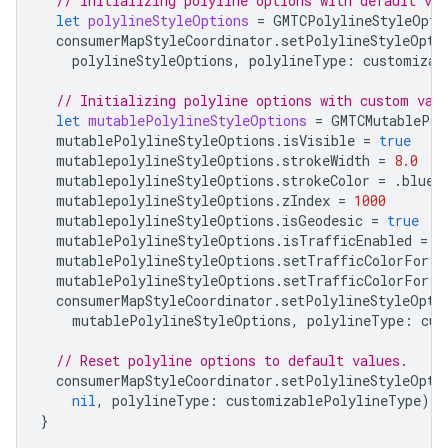
// Initializing polyline options with default va
let
polylineStyleOptions
=
GMTCPolylineStyleOpti
consumerMapStyleCoordinator
.
setPolylineStyleOpti
polylineStyleOptions
,
polylineType
:
customizab
// Initializing polyline options with custom val
let
mutablePolylineStyleOptions
=
GMTCMutablePol
mutablePolylineStyleOptions
.
isVisible
=
true
mutablepolylineStyleOptions
.
strokeWidth
=
8.0
mutablepolylineStyleOptions
.
strokeColor
=
.
blue
mutablepolylineStyleOptions
.
zIndex
=
1000
mutablepolylineStyleOptions
.
isGeodesic
=
true
mutablePolylineStyleOptions
.
isTrafficEnabled
=
t
mutablePolylineStyleOptions
.
setTrafficColorFor
(.
mutablePolylineStyleOptions
.
setTrafficColorFor
(.
consumerMapStyleCoordinator
.
setPolylineStyleOpti
mutablePolylineStyleOptions
,
polylineType
:
cus
// Reset polyline options to default values.
consumerMapStyleCoordinator
.
setPolylineStyleOpti
nil
,
polylineType
:
customizablePolylineType
)
}