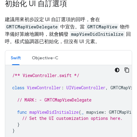
初始化 UI 自訂選項
建議用來初步設定 UI 自訂選項的回呼，會在
GMTCMapViewDelegate
中宣告。當
GMTCMapView
物件
準備好算繪地圖時，就會觸發
mapViewDidInitialize
回
呼。樣式協調器已初始化，但沒有 UI 元素。
Swift
Objective-C
/** ViewController.swift */
class
ViewController
:
UIViewController
,
GMTCMapVie
// MARK: - GMTCMapViewDelegate
func
mapViewDidInitialize
(
_
mapview
:
GMTCMapView
// Set the UI customization options here.
}
}