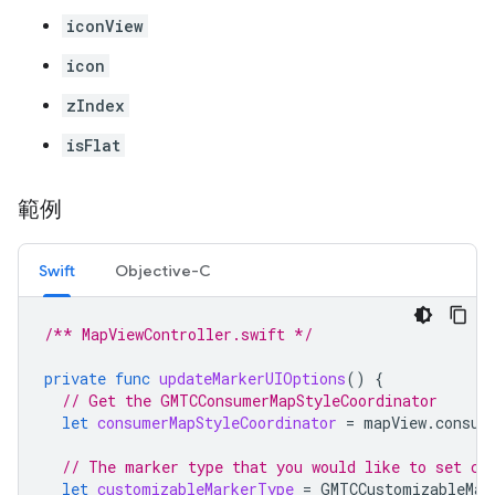
iconView
icon
zIndex
isFlat
範例
Swift
Objective-C
/** MapViewController.swift */
private
func
updateMarkerUIOptions
()
{
// Get the GMTCConsumerMapStyleCoordinator
let
consumerMapStyleCoordinator
=
mapView
.
consum
// The marker type that you would like to set cu
let
customizableMarkerType
=
GMTCCustomizableMar