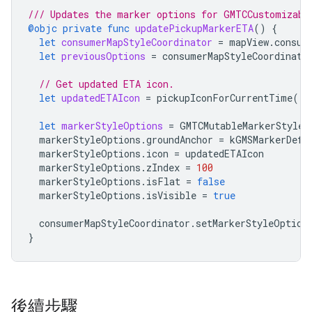
/// Updates the marker options for GMTCCustomizabl
@objc
private
func
updatePickupMarkerETA
()
{
let
consumerMapStyleCoordinator
=
mapView
.
consum
let
previousOptions
=
consumerMapStyleCoordinato
// Get updated ETA icon.
let
updatedETAIcon
=
pickupIconForCurrentTime
()
let
markerStyleOptions
=
GMTCMutableMarkerStyleO
markerStyleOptions
.
groundAnchor
=
kGMSMarkerDefa
markerStyleOptions
.
icon
=
updatedETAIcon
markerStyleOptions
.
zIndex
=
100
markerStyleOptions
.
isFlat
=
false
markerStyleOptions
.
isVisible
=
true
consumerMapStyleCoordinator
.
setMarkerStyleOption
}
後續步驟