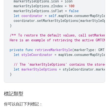
markerStyleOptions
.
icon
=
icon
markerStyleOptions
.
zIndex
=
100
markerStyleOptions
.
isFlat
=
false
let
coordinator
=
self
.
mapView
.
consumerMapStyleC
coordinator
.
setMarkerStyleOptions
(
markerStyleOpt
}
/** To restore the default values, call setMarkerS
Here is an example of retrieving the active GMTCMa
private
func
retrieveMarkerStyle
(
markerType
:
GMTCC
let
styleCoordinator
=
mapView
.
consumerMapStyleC
// The 'markerStyleOptions' contains the stored 
let
markerStyleOptions
=
styleCoordinator
.
marker
}
標記類型
你可以自訂下列標記：