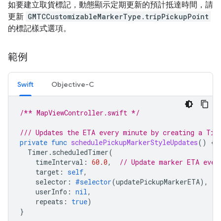
如要建立取貨標記，動態顯示定期更新的預計抵達時間，請
更新
GMTCCustomizableMarkerType.tripPickupPoint
的標記樣式選項。
範例
Swift
Objective-C
/** MapViewController.swift */
/// Updates the ETA every minute by creating a Tim
private
func
schedulePickupMarkerStyleUpdates
()
{
Timer
.
scheduledTimer
(
timeInterval
:
60.0
,
// Update marker ETA ever
target
:
self
,
selector
:
#selector
(
updatePickupMarkerETA
),
userInfo
:
nil
,
repeats
:
true
)
}