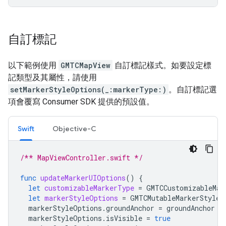
自訂標記
以下範例使用
GMTCMapView
自訂標記樣式。如要設定標
記類型及其屬性，請使用
setMarkerStyleOptions(_:markerType:)
。自訂標記選
項會覆寫 Consumer SDK 提供的預設值。
Swift
Objective-C
/** MapViewController.swift */
func
updateMarkerUIOptions
()
{
let
customizableMarkerType
=
GMTCCustomizableMar
let
markerStyleOptions
=
GMTCMutableMarkerStyleO
markerStyleOptions
.
groundAnchor
=
groundAnchor
markerStyleOptions
.
isVisible
=
true