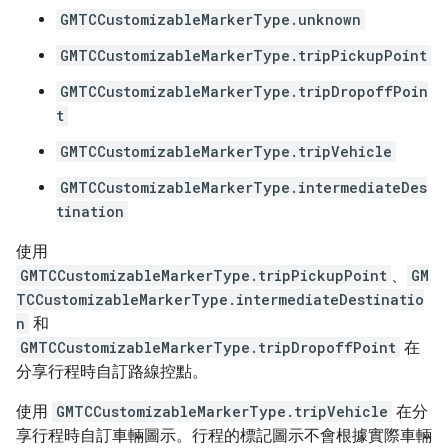
GMTCCustomizableMarkerType.unknown
GMTCCustomizableMarkerType.tripPickupPoint
GMTCCustomizableMarkerType.tripDropoffPoin
t
GMTCCustomizableMarkerType.tripVehicle
GMTCCustomizableMarkerType.intermediateDes
tination
使用
GMTCCustomizableMarkerType.tripPickupPoint
、
GM
TCCustomizableMarkerType.intermediateDestinatio
n
和
GMTCCustomizableMarkerType.tripDropoffPoint
在
分享行程時自訂路線控點。
使用
GMTCCustomizableMarkerType.tripVehicle
在分
享行程時自訂車輛圖示。行程的標記圖示不會根據實際車輛