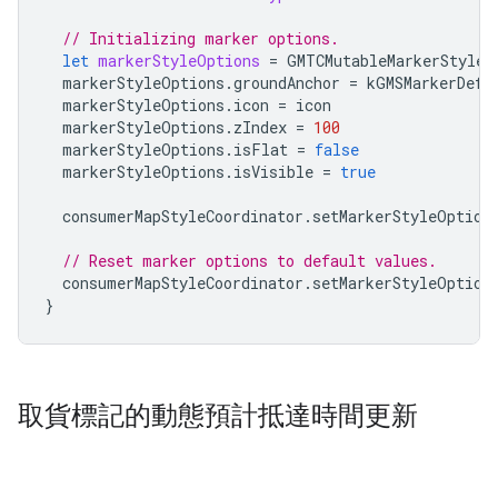
// Initializing marker options.
let
markerStyleOptions
=
GMTCMutableMarkerStyleO
markerStyleOptions
.
groundAnchor
=
kGMSMarkerDefa
markerStyleOptions
.
icon
=
icon
markerStyleOptions
.
zIndex
=
100
markerStyleOptions
.
isFlat
=
false
markerStyleOptions
.
isVisible
=
true
consumerMapStyleCoordinator
.
setMarkerStyleOption
// Reset marker options to default values.
consumerMapStyleCoordinator
.
setMarkerStyleOption
}
取貨標記的動態預計抵達時間更新