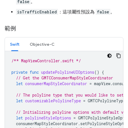
false
。
isTrafficEnabled
：這項屬性預設為
false
。
範例
Swift
Objective-C
/** MapViewController.swift */
private
func
updatePolylineUIOptions
()
{
// Get the GMTCConsumerMapStyleCoordinator
let
consumerMapStyleCoordinator
=
mapView
.
consum
// The polyline type that you would like to set 
let
customizablePolylineType
=
GMTCPolylineType
.
// Initializing polyline options with default va
let
polylineStyleOptions
=
GMTCPolylineStyleOpti
consumerMapStyleCoordinator
.
setPolylineStyleOpti