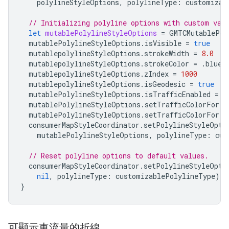
polylineStyleOptions
,
polylineType
:
customizab
// Initializing polyline options with custom val
let
mutablePolylineStyleOptions
=
GMTCMutablePol
mutablePolylineStyleOptions
.
isVisible
=
true
mutablepolylineStyleOptions
.
strokeWidth
=
8.0
mutablepolylineStyleOptions
.
strokeColor
=
.
blue
mutablepolylineStyleOptions
.
zIndex
=
1000
mutablepolylineStyleOptions
.
isGeodesic
=
true
mutablePolylineStyleOptions
.
isTrafficEnabled
=
t
mutablePolylineStyleOptions
.
setTrafficColorFor
(.
mutablePolylineStyleOptions
.
setTrafficColorFor
(.
consumerMapStyleCoordinator
.
setPolylineStyleOpti
mutablePolylineStyleOptions
,
polylineType
:
cus
// Reset polyline options to default values.
consumerMapStyleCoordinator
.
setPolylineStyleOpti
nil
,
polylineType
:
customizablePolylineType
)
}
可顯示車流量的折線