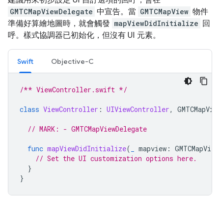
GMTCMapViewDelegate
中宣告。當
GMTCMapView
物件
準備好算繪地圖時，就會觸發
mapViewDidInitialize
回
呼。樣式協調器已初始化，但沒有 UI 元素。
Swift
Objective-C
/** ViewController.swift */
class
ViewController
:
UIViewController
,
GMTCMapVie
// MARK: - GMTCMapViewDelegate
func
mapViewDidInitialize
(
_
mapview
:
GMTCMapView
// Set the UI customization options here.
}
}