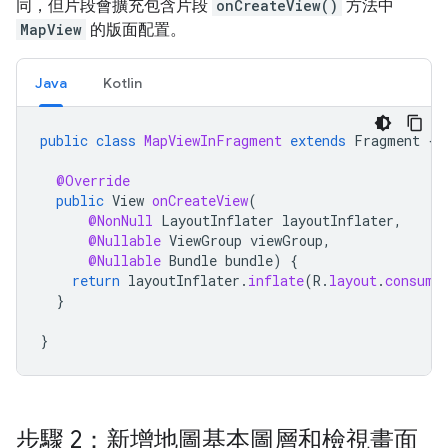
同，但片段會擴充包含片段
onCreateView()
方法中
MapView
的版面配置。
Java
Kotlin
public
class
MapViewInFragment
extends
Fragment
{
@Override
public
View
onCreateView
(
@NonNull
LayoutInflater
layoutInflater
,
@Nullable
ViewGroup
viewGroup
,
@Nullable
Bundle
bundle
)
{
return
layoutInflater
.
inflate
(
R
.
layout
.
consume
}
}
步驟 2：新增地圖基本圖層和檢視畫面