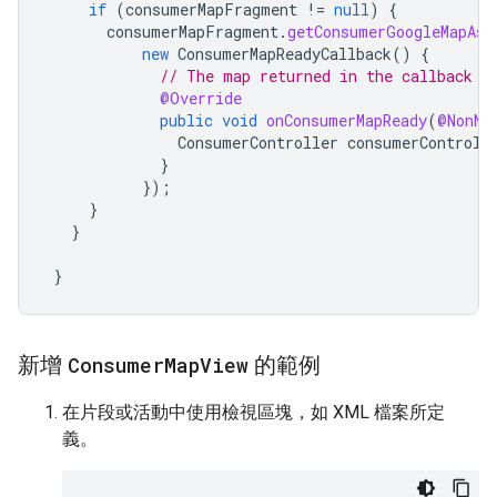
if
(
consumerMapFragment
!=
null
)
{
consumerMapFragment
.
getConsumerGoogleMapAsy
new
ConsumerMapReadyCallback
()
{
// The map returned in the callback i
@Override
public
void
onConsumerMapReady
(
@NonNu
ConsumerController
consumerControll
}
});
}
}
}
新增
Consumer
Map
View
的範例
在片段或活動中使用檢視區塊，如 XML 檔案所定
義。