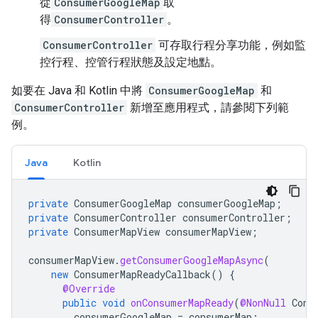
從
ConsumerGoogleMap
取
得
ConsumerController
。
ConsumerController
可存取行程分享功能，例如監
控行程、控管行程狀態及設定地點。
如要在 Java 和 Kotlin 中將
ConsumerGoogleMap
和
ConsumerController
新增至應用程式，請參閱下列範
例。
Java
Kotlin
private
ConsumerGoogleMap
consumerGoogleMap
;
private
ConsumerController
consumerController
;
private
ConsumerMapView
consumerMapView
;
consumerMapView
.
getConsumerGoogleMapAsync
(
new
ConsumerMapReadyCallback
()
{
@Override
public
void
onConsumerMapReady
(
@NonNull
Cons
consumerGoogleMap
=
consumerMap
;