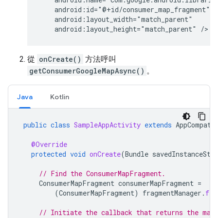
android:layout_height="match_parent"
從
onCreate()
方法呼叫
getConsumerGoogleMapAsync()
。
Java
Kotlin
public
class
SampleAppActivity
extends
AppCompatA
@Override
protected
void
onCreate
(
Bundle
savedInstanceSta
// Find the ConsumerMapFragment.
ConsumerMapFragment
consumerMapFragment
=
(
ConsumerMapFragment
)
fragmentManager
.
fin
// Initiate the callback that returns the map