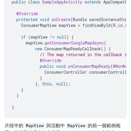
public
class
SampleAppActivity
extends
AppCompatAc
@Override
protected
void
onCreate
(
Bundle
savedInstanceStat
ConsumerMapView
mapView
=
findViewById
(
R
.
id
.
co
if
(
mapView
!=
null
)
{
mapView
.
getConsumerGoogleMapAsync
(
new
ConsumerMapReadyCallback
()
{
// The map returned in the callback is
@Override
public
void
onConsumerMapReady
(
@NonNul
ConsumerController
consumerControlle
}
},
this
,
null
);
}
}
}
片段中的
MapView
與活動中
MapView
的前一個範例相