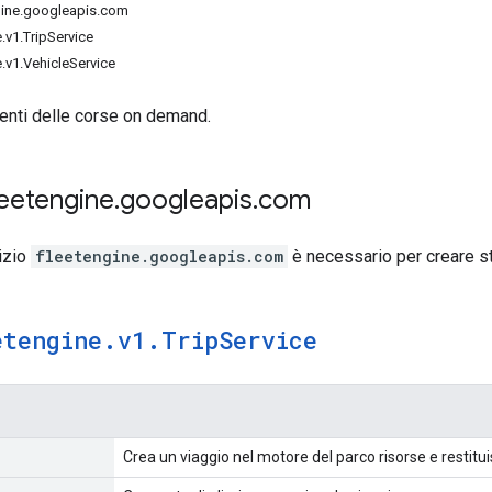
ngine.googleapis.com
.v1.TripService
.v1.VehicleService
utenti delle corse on demand.
leetengine
.
googleapis
.
com
izio
fleetengine.googleapis.com
è necessario per creare st
etengine
.
v1
.
Trip
Service
Crea un viaggio nel motore del parco risorse e restitui