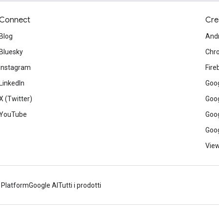
Connect
Cre
Blog
And
Bluesky
Chr
Instagram
Fire
LinkedIn
Goog
X (Twitter)
Goog
YouTube
Goog
Goog
View
 Platform
Google AI
Tutti i prodotti