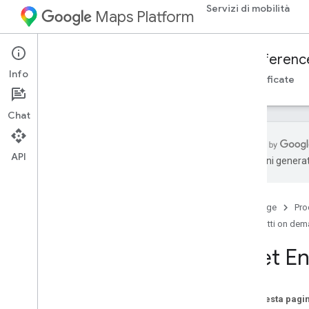
Servizi di mobilità
Maps Platform
Mobility Services
Fleet Engine
Referenc
Info
Panoramica
Tragitti on demand
Attività pianificate
Chat
API
traduzioni generat
API Fleet Engine - Riferimento RPC
Panoramica
Home page
Pro
google
.
geo
.
type
Tragitti on de
google
.
type
mappe
.
fleetengine
.
v1
Fleet E
API Fleet Engine - Riferimento REST
Su questa pagi