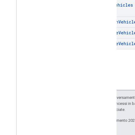
List
Vehicles
Search
Vehicl
Update
Vehicl
Update
Vehicl
Salvo quando diversamente 
codice sono concessi in b
delle sue consociate.
Ultimo aggiornamento 202