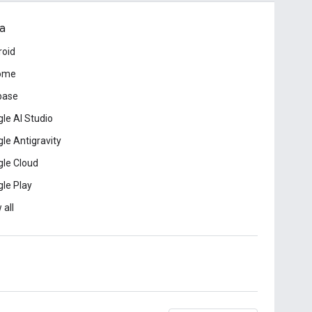
a
roid
ome
base
le AI Studio
le Antigravity
le Cloud
le Play
 all