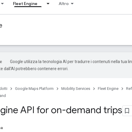
Fleet Engine
Altro
e
Google utilizza la tecnologia AI per tradurre i contenuti nella tua li
e dall'AI potrebbero contenere errori.
dotti
Google Maps Platform
Mobility Services
Fleet Engine
Ref
mand
ngine API for on-demand trips
na