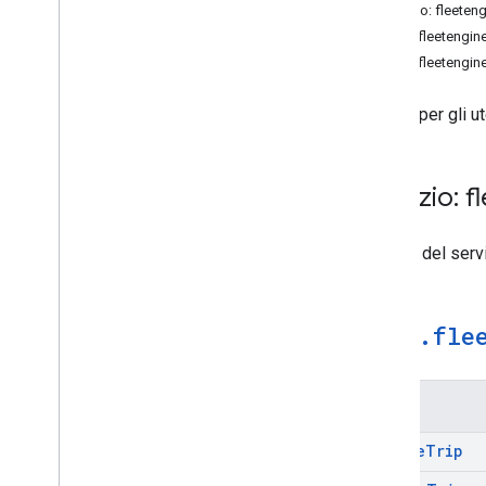
Servizio: fleete
maps.fleetengine
maps.fleetengine
Servizi per gli 
Servizio: f
Il nome del serv
maps
.
fle
Metodi
Create
Trip