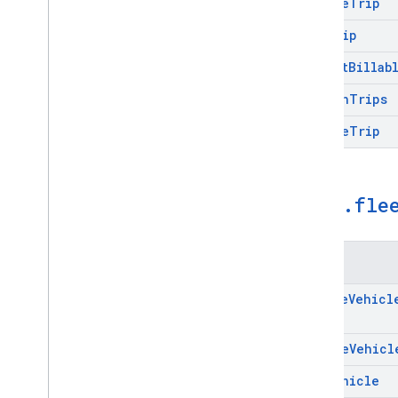
Delete
Trip
Get
Trip
Report
Billab
Search
Trips
Update
Trip
maps
.
fle
Metodi
Create
Vehicl
Delete
Vehicl
Get
Vehicle