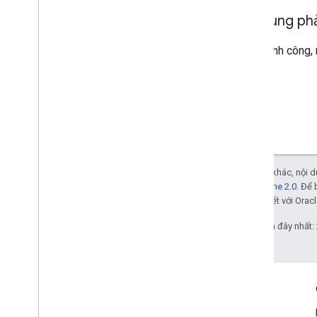
Nội dung ph
Nếu thành công, 
Trừ phi có lưu ý khác, nội
Giấy phép Apache 2.0
. Để 
các đơn vị liên kết với Oracl
Cập nhật lần gần đây nhất:
Tương tác
Google Developer Program