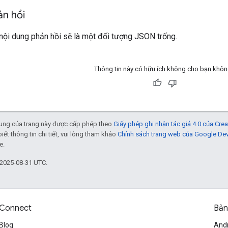
ản hồi
nội dung phản hồi sẽ là một đối tượng JSON trống.
Thông tin này có hữu ích không cho bạn khô
 dung của trang này được cấp phép theo
Giấy phép ghi nhận tác giả 4.0 của Cr
biết thông tin chi tiết, vui lòng tham khảo
Chính sách trang web của Google De
e.
 2025-08-31 UTC.
Connect
Bản
Blog
And