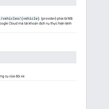
}/vehicles/{vehicle}
. {provider} phải là Mã
oogle Cloud mà tài khoản dịch vụ thực hiện lệnh
ng cụ của đội xe.