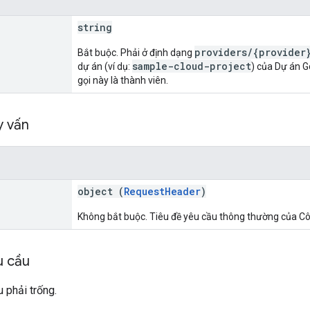
string
providers/{provider
Bắt buộc. Phải ở định dạng
sample-cloud-project
dự án (ví dụ:
) của Dự án G
gọi này là thành viên.
y vấn
object (
RequestHeader
)
Không bắt buộc. Tiêu đề yêu cầu thông thường của Cô
u cầu
 phải trống.