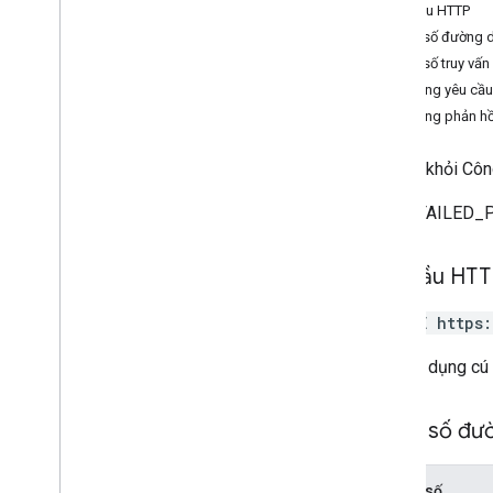
Yêu cầu HTTP
Tổng quan
Tham số đường 
create
Tham số truy vấn
xóa
Nội dung yêu cầu
get
Nội dung phản hồ
danh sách
tìm-kiếm
Xoá Xe khỏi Công
cập nhật
update
Attributes
Trả về FAILED_P
Loại
Yêu cầu HT
Tiêu hao lưu lượng truy cập tiêu hao
Lat
Lng
DELETE https
Tiêu đề của yêu cầu
Địa điểm nhà ga
URL sử dụng cú
Trip
Type
Điểm tham quan ba chiều
Tham số đư
Vị trí xe
Loại điểm
Thông số