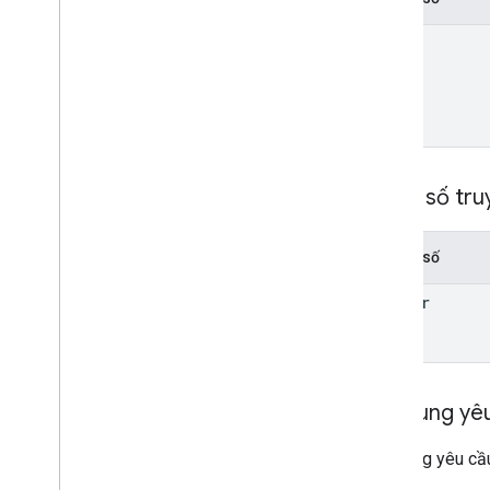
name
Tham số tru
Thông số
header
Nội dung yê
Nội dung yêu cầu