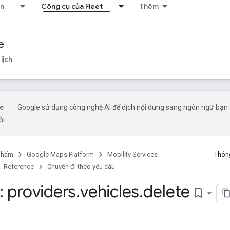
ển
Công cụ của Fleet
Thêm
e
lịch
Google sử dụng công nghệ AI để dịch nội dung sang ngôn ngữ bạn ư
ỗi.
phẩm
Google Maps Platform
Mobility Services
Thông
Reference
Chuyến đi theo yêu cầu
 providers
.
vehicles
.
delete