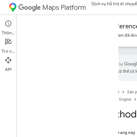
Dịch vụ hỗ trợ di chuy
Maps Platform
Mobility Services
Fleet Engine
Referenc
Thông tin
Tổng quan
Chuyến đi theo yêu cầu
Việc cần làm đã lên 
Trò chuyện
API
bằng AI có thể có l
Fleet Engine API – Tài liệu tham khảo
RPC
API Fleet Engine – Tài liệu tham khảo
Trang chủ
Sản 
REST
Fleet Engine
Tổng quan
Method:
Tài nguyên REST
provider
.
billing
Trips
provider
.
trips
Trên trang này
provider
.
vehicles