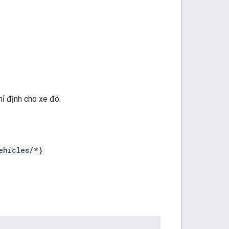
 định cho xe đó.
ehicles/*}