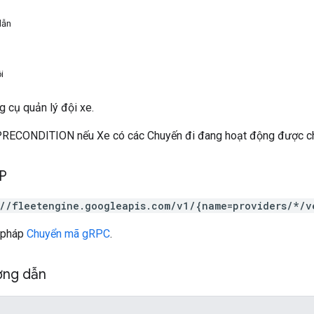
dẫn
i
 cụ quản lý đội xe.
RECONDITION nếu Xe có các Chuyến đi đang hoạt động được chỉ
TP
://fleetengine.googleapis.com/v1/{name=providers/*/v
 pháp
Chuyển mã gRPC
.
ờng dẫn