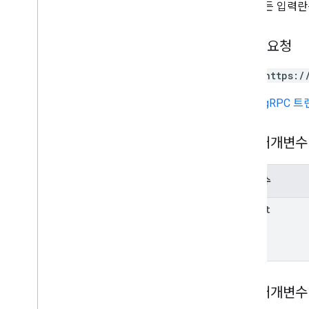
다른 모든 입력란
HTTP 요청
POST https:/
URL은
gRPC 
경로 매개변수
매개변수
parent
쿼리 매개변수