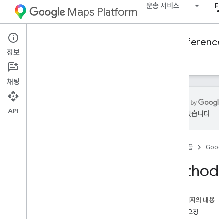
운송 서비스
F
Maps Platform
Mobility Services
Fleet Engine
Referenc
정보
개요
주문형 경로
예약된 작업
채팅
API
있을 수 있습니다.
Fleet Engine API - RPC 참조
Fleet Engine API - REST 참조
홈
제품
Goog
개요
Method:
REST 리소스
provider
.
billable
Trips
provider
.
trips
이 페이지의 내용
provider
.
vehicles
HTTP 요청
개요