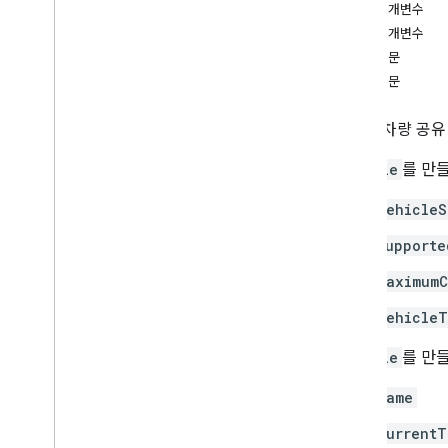
경로 매개변수
create
쿼리 매개변수
delete
요청 본문
get
응답 본문
list
search
주문형 차량 공유
update
update
Attributes
Vehicle
를 만
유형
vehicleS
Consumable
Traffic다중선
Lat
Lng
supporte
Request
Header
maximumC
터미널 위치
Trip
Type
vehicle
트립웨이포인트
Vehicle
를 만
차량 위치
경유지 유형
name
currentT