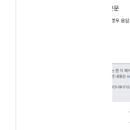
응답 본문
성공한 경우 응답
달리 명시되지 않는 한 이 
부여됩니다. 자세한 내용은
G
최종 업데이트: 2025-08-31(
참여
Google Developer Program