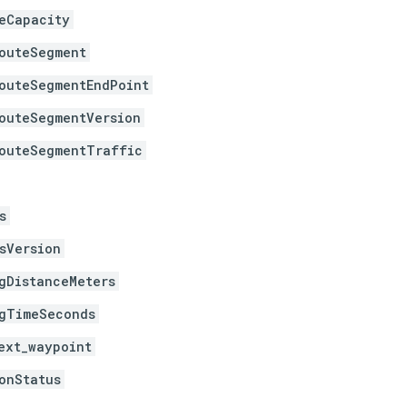
eCapacity
outeSegment
outeSegmentEndPoint
outeSegmentVersion
outeSegmentTraffic
s
sVersion
gDistanceMeters
gTimeSeconds
ext_waypoint
onStatus