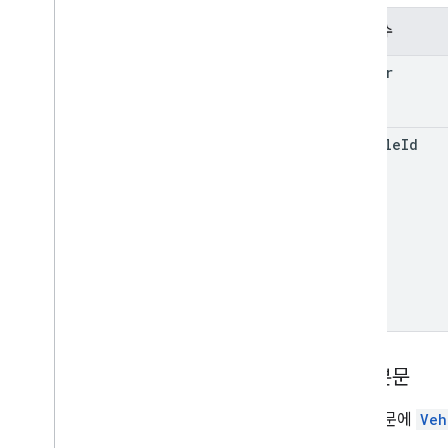
매개변수
header
vehicle
Id
요청 본문
요청 본문에
Veh