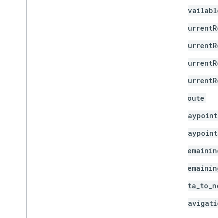
availabl
currentR
currentR
currentR
currentR
route
waypoint
waypoint
remainin
remainin
eta_to_n
navigati