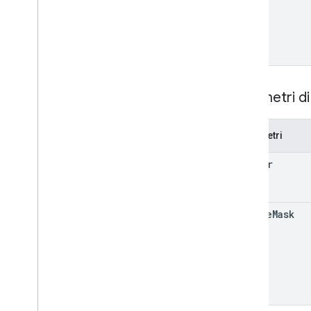
Parametri di
Parametri
header
update
Mask