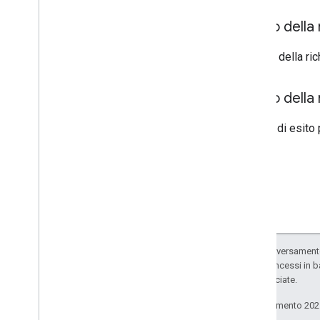
Corpo della 
Il corpo della ri
Corpo della 
In caso di esito 
Salvo quando diversamente 
codice sono concessi in b
delle sue consociate.
Ultimo aggiornamento 202