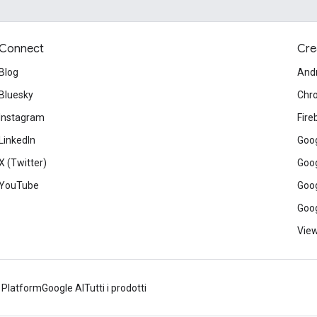
Connect
Cre
Blog
And
Bluesky
Chr
Instagram
Fire
LinkedIn
Goog
X (Twitter)
Goog
YouTube
Goog
Goog
View
 Platform
Google AI
Tutti i prodotti