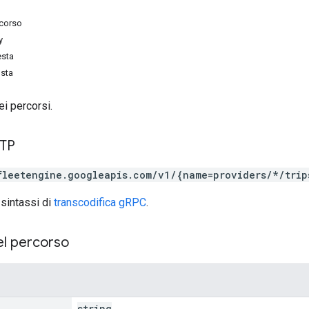
rcorso
y
esta
osta
ei percorsi.
TTP
fleetengine.googleapis.com/v1/{name=providers/*/trip
 sintassi di
transcodifica gRPC
.
el percorso
string