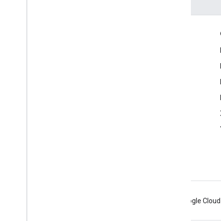
Coinvolgi
Google Developer Program
Google Developer Groups
Google Developer Experts
Accelerators
Google Cloud & NVIDIA
Android
Chrome
Firebase
Google Cloud