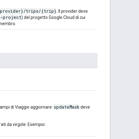
provider}/trips/{trip}
. Il provider deve
r-project
) del progetto Google Cloud di cui
è membro.
updateMask
campi di Viaggio aggiornare.
deve
rati da virgole. Esempio: