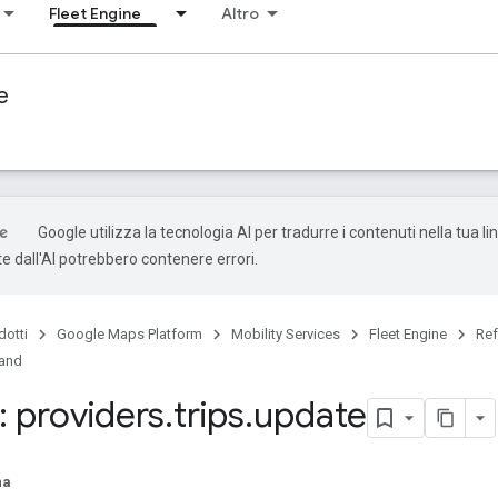
Fleet Engine
Altro
e
Google utilizza la tecnologia AI per tradurre i contenuti nella tua li
e dall'AI potrebbero contenere errori.
dotti
Google Maps Platform
Mobility Services
Fleet Engine
Ref
mand
 providers
.
trips
.
update
na