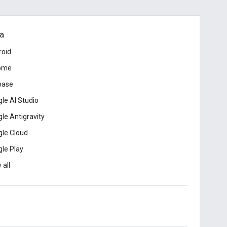
a
roid
ome
base
le AI Studio
le Antigravity
le Cloud
le Play
 all