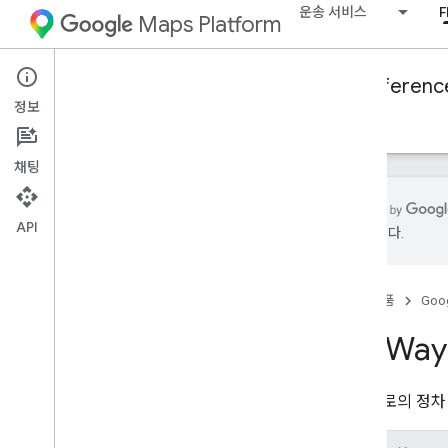
운송 서비스
F
Maps Platform
Mobility Services
Fleet Engine
Referenc
정보
개요
주문형 경로
예약된 작업
채팅
API
수 있습니다.
Fleet Engine API - RPC 참조
Fleet Engine API - REST 참조
홈
제품
Goog
개요
Trip
Way
REST 리소스
provider
.
billable
Trips
provider
.
trips
차량 경로의 정차
provider
.
vehicles