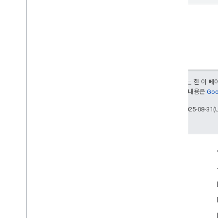
달리 명시되지 않는 한 이 
여됩니다. 자세한 내용은
Goo
최종 업데이트: 2025-08-31(
참여
Google Developer Program
Google Developer Groups
Google Developer Experts
Accelerators