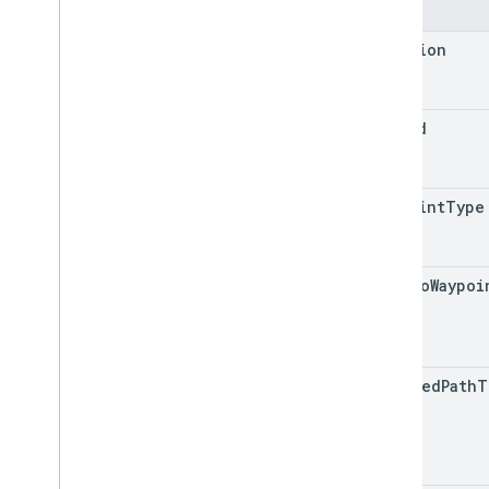
필드
location
trip
Id
waypoint
Type
path
To
Waypoi
encoded
Path
T