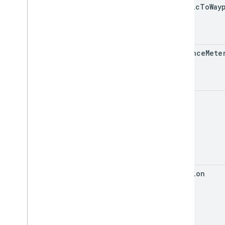
traffic
To
Way
distance
Mete
eta
duration