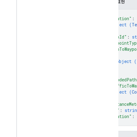
유형
JSON 표현
Consumable
Traffic다중선
{
Lat
Lng
"location"
: 
Request
Header
object (
Te
터미널 위치
}
,
"tripId"
: 
st
Trip
Type
"waypointTyp
트립웨이포인트
"pathToWaypo
차량 위치
{
경유지 유형
object (
}
]
,
"encodedPath
"trafficToWa
object (
Co
}
,
"distanceMet
"eta"
: 
strin
"duration"
: 
}