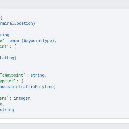
{
rminalLocation
)
ring
,
e"
: 
enum (
WaypointType
)
,
int"
: 
[
LatLng
)
ToWaypoint"
: 
string
,
ypoint"
: 
{
nsumableTrafficPolyline
)
ers"
: 
integer
,
g
,
string