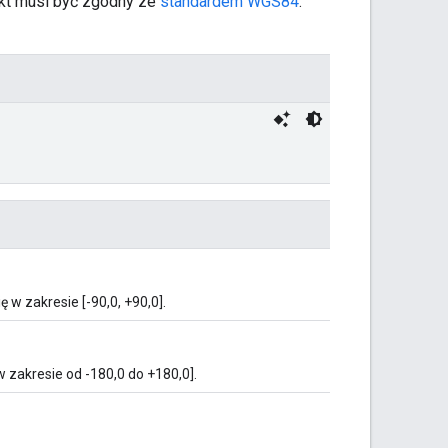
iekt musi być zgodny ze
standardem WGS84
.
 w zakresie [-90,0, +90,0].
 zakresie od -180,0 do +180,0].