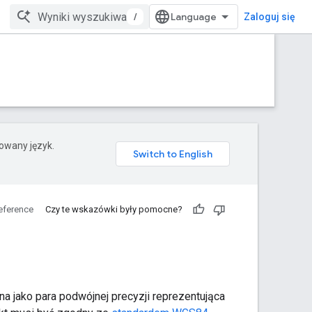
/
Zaloguj się
rowany język.
eference
Czy te wskazówki były pomocne?
na jako para podwójnej precyzji reprezentująca