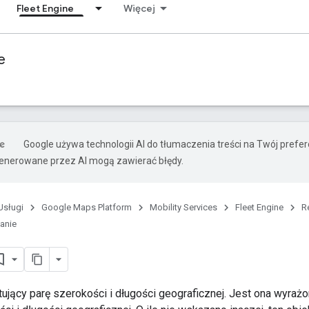
Fleet Engine
Więcej
e
Google używa technologii AI do tłumaczenia treści na Twój prefe
nerowane przez AI mogą zawierać błędy.
Usługi
Google Maps Platform
Mobility Services
Fleet Engine
R
anie
ujący parę szerokości i długości geograficznej. Jest ona wyrażo