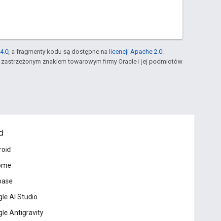
4.0
, a fragmenty kodu są dostępne na
licencji Apache 2.0
.
st zastrzeżonym znakiem towarowym firmy Oracle i jej podmiotów
d
roid
ome
base
le AI Studio
le Antigravity