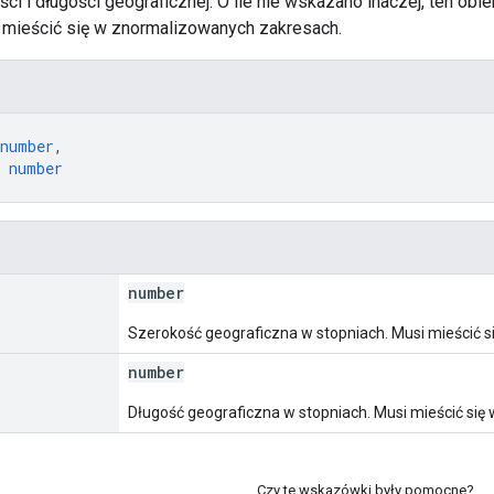
ci i długości geograficznej. O ile nie wskazano inaczej, ten ob
mieścić się w znormalizowanych zakresach.
number
,
 
number
number
Szerokość geograficzna w stopniach. Musi mieścić się
number
Długość geograficzna w stopniach. Musi mieścić się w
Czy te wskazówki były pomocne?