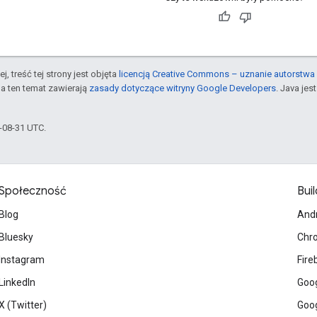
j, treść tej strony jest objęta
licencją Creative Commons – uznanie autorstwa 
a ten temat zawierają
zasady dotyczące witryny Google Developers
. Java je
5-08-31 UTC.
Społeczność
Buil
Blog
And
Bluesky
Chr
Instagram
Fire
LinkedIn
Goog
X (Twitter)
Goog