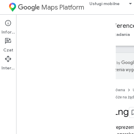
Usługi mobilne
Maps Platform
Mobility Services
Fleet Engine
Referenc
Informacje
Przegląd
Podróże na żądanie
Zaplanowane zadania
Czat
Interfejs API
Tłumaczenia wyge
Fleet Engine API – dokumentacja RPC
Fleet Engine API – informacje o REST
Strona główna
Informacje ogólne
Podróże na żąd
Zasoby REST
Lat
Lng
dostawcy
.
płatnetrasy
provider
.
trips
dostawcy
.
pojazdy
Obiekt reprezent