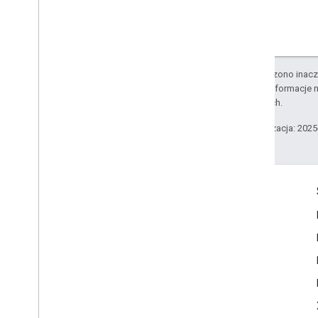
O ile nie stwierdzono inacze
Szczegółowe informacje n
stowarzyszonych.
Ostatnia aktualizacja: 202
Komunikacja
Google Developer Program
Google Developer Groups
Google Developer Experts
Accelerators
Google Cloud & NVIDIA