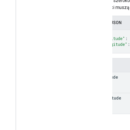
stopnie szerokoś
Typy
Wartości muszą 
Linia konsumpcyjna ruchu
Lat
Lng
Nagłówek żądania
Zapis JSON
Lokalizacja terminala
{
Trip
Type
"latitude"
: 
Punkt Trip
Waypoint
"longitude"
:
Lokalizacja pojazdu
}
Typ punktu końcowego
Pola
latitude
longitude