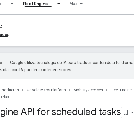
d
Fleet Engine
Más
e
madas
Google utiliza tecnología de IA para traducir contenido a tu idioma
izadas con IA pueden contener errores.
Productos
Google Maps Platform
Mobility Services
Fleet Engine
madas
ngine API for scheduled tasks