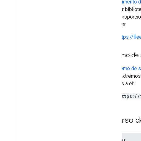
Un
Documento d
compilar bibliot
puede proporcio
siguiente:
https://fl
Extremo de 
Un
extremo de s
varios extremos 
relativos a él:
https://
Recurso d
Métodos