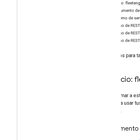
Tipos
Servicio: fleete
Encabezado de la solicitud de
Documento de 
entrega
Extremo de ser
Lugar de entrega de vehículos
Recurso de REST:
Lat
Lng
Recurso de REST:
Location
Info
Recurso de REST:
Estado
Atributo de la tarea
Servicios para 
Resultados de tareas
Time
Window
Segmento Viaje del vehículo
Servicio: 
Para llamar a e
necesita usar tu
a la API.
Documento 