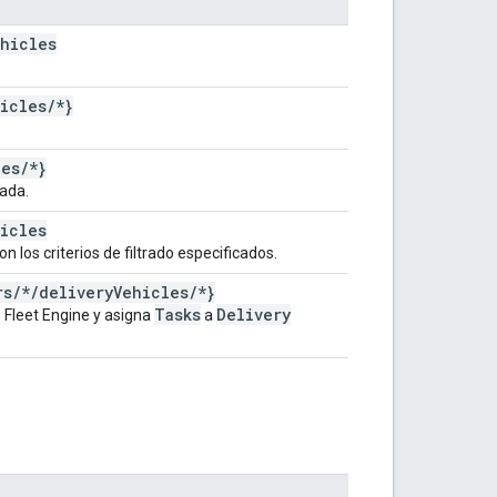
hicles
icles
/
*}
les
/
*}
ada.
icles
 los criterios de filtrado especificados.
rs
/
*
/
delivery
Vehicles
/
*}
Tasks
Delivery
 Fleet Engine y asigna
a