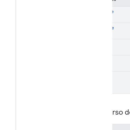
create
delete
get
list
patch
Recurso d