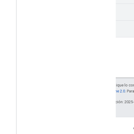
list
patch
Salvo que se indique lo con
la
licencia Apache 2.0
. Par
Última actualización: 2025
Interactúa