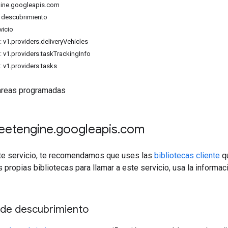
ngine.googleapis.com
descubrimiento
vicio
 v1.providers.deliveryVehicles
 v1.providers.taskTrackingInfo
 v1.providers.tasks
tareas programadas
fleetengine
.
googleapis
.
com
ste servicio, te recomendamos que uses las
bibliotecas cliente
qu
s propias bibliotecas para llamar a este servicio, usa la informac
de descubrimiento