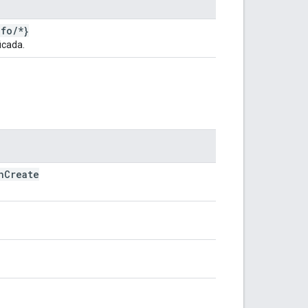
nfo
/
*}
icada.
h
Create