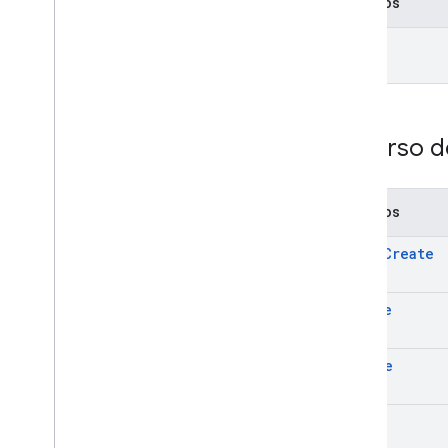
Métodos
get
Recurso d
Métodos
batch
Create
create
delete
get