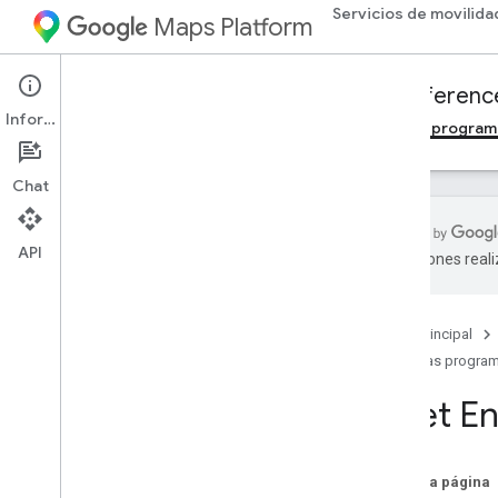
Servicios de movilida
Maps Platform
Mobility Services
Fleet Engine
Referenc
Información
Descripción general
Viajes a pedido
Tareas progra
Chat
API
traducciones real
API de Fleet Engine: Referencia de RPC
API de Fleet Engine: Referencia de REST
Página principal
Descripción general
Tareas progra
Recursos de REST
Fleet E
proveedores
.
delivery
Vehicles
providers
.
task
Tracking
Info
.
proveedores
.
tasks
En esta página