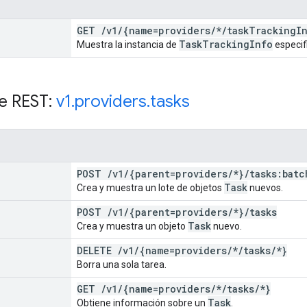
GET
/
v1
/
{name=providers
/
*
/
task
Tracking
I
Task
Tracking
Info
Muestra la instancia de
especif
e REST:
v1
.
providers
.
tasks
POST
/
v1
/
{parent=providers
/
*}
/
tasks:batc
Task
Crea y muestra un lote de objetos
nuevos.
POST
/
v1
/
{parent=providers
/
*}
/
tasks
Task
Crea y muestra un objeto
nuevo.
DELETE
/
v1
/
{name=providers
/
*
/
tasks
/
*}
Borra una sola tarea.
GET
/
v1
/
{name=providers
/
*
/
tasks
/
*}
Task
Obtiene información sobre un
.