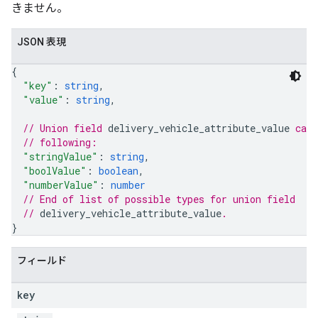
きません。
JSON 表現
{
"key"
: 
string
,
"value"
: 
string
,
// Union field 
delivery_vehicle_attribute_value
 can 
// following:
"stringValue"
: 
string
,
"boolValue"
: 
boolean
,
"numberValue"
: 
number
// End of list of possible types for union field
// 
delivery_vehicle_attribute_value
.
}
フィールド
key