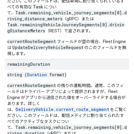
ださい。このフィールドは、配信車両に割り当てられているす
Task
べての有効な
につい
Task.remaining_vehicle_journey_segments[0].d
て、
riving_distance_meters
（gRPC）または
Task.remainingVehicleJourneySegments[0].drivin
gDistanceMeters
（REST）で返されます。
currentRouteSegment
フィールドが空の場合、Fleet Engine
UpdateDeliveryVehicleRequest
は
のこのフィールドを無
視します。
remaining
Duration
string (
Duration
format)
currentRouteSegment
の残りの運転時間。通常、このフィ
ールドはドライバー アプリによって提供されますが、Fleet
Engine がアプリから送信された値をオーバーライドする場合が
あります。詳しく
DeliveryVehicle.current_route_segment
は、
をご覧く
ださい。このフィールドは、配信メディアに割り当てられたす
べてのアクティブなタスクについ
Task.remaining_vehicle_journey_segments[0].d
て、
riving_duration
（gRPC）または