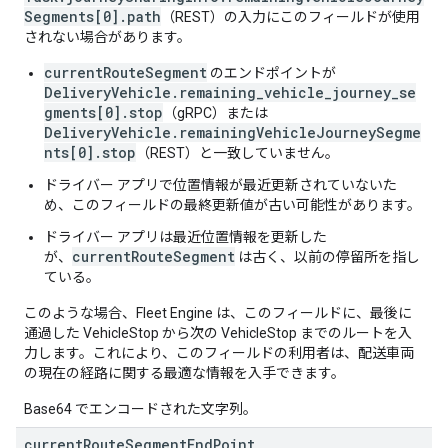
Segments[0].path
（REST）の入力にこのフィールドが使用
されない場合があります。
currentRouteSegment
のエンドポイントが
DeliveryVehicle.remaining_vehicle_journey_se
gments[0].stop
（gRPC）または
DeliveryVehicle.remainingVehicleJourneySegme
nts[0].stop
（REST）と一致していません。
ドライバー アプリで位置情報が最近更新されていないた
め、このフィールドの最終更新値が古い可能性があります。
ドライバー アプリは最近位置情報を更新した
currentRouteSegment
が、
は古く、以前の停留所を指し
ている。
このような場合、Fleet Engine は、このフィールドに、最後に
通過した VehicleStop から次の VehicleStop までのルートを入
力します。これにより、このフィールドの利用者は、配送車両
の現在の経路に関する最適な情報を入手できます。
Base64 でエンコードされた文字列。
current
Route
Segment
End
Point