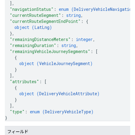
]
,
"navigationStatus"
: 
enum (
DeliveryVehicleNavigation
"currentRouteSegment"
: 
string
,
"currentRouteSegmentEndPoint"
: 
{
object (
LatLng
)
}
,
"remainingDistanceMeters"
: 
integer
,
"remainingDuration"
: 
string
,
"remainingVehicleJourneySegments"
: 
[
{
object (
VehicleJourneySegment
)
}
]
,
"attributes"
: 
[
{
object (
DeliveryVehicleAttribute
)
}
]
,
"type"
: 
enum (
DeliveryVehicleType
)
}
フィールド