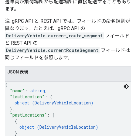
送車両が集荷場所から配達場所に直接配送することもあり
ます。
注: gRPC API と REST API では、フィールドの命名規則が
異なります。たとえば、gRPC API の
DeliveryVehicle.current_route_segment
フィールド
と REST API の
DeliveryVehicle.currentRouteSegment
フィールドは
同じフィールドを参照します。
JSON 表現
{
"name"
: 
string
,
"lastLocation"
: 
{
object (
DeliveryVehicleLocation
)
}
,
"pastLocations"
: 
[
{
object (
DeliveryVehicleLocation
)
}