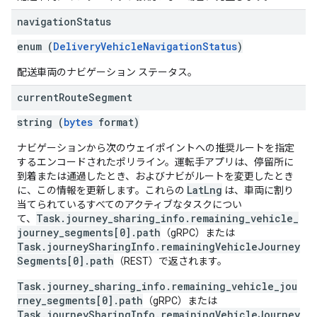
navigation
Status
enum (
DeliveryVehicleNavigationStatus
)
配送車両のナビゲーション ステータス。
current
Route
Segment
string (
bytes
format)
ナビゲーションから次のウェイポイントへの推奨ルートを指定
するエンコードされたポリライン。運転手アプリは、停留所に
到着または通過したとき、およびナビがルートを変更したとき
LatLng
に、この情報を更新します。これらの
は、車両に割り
当てられているすべてのアクティブなタスクについ
Task.journey_sharing_info.remaining_vehicle_
て、
journey_segments[0].path
（gRPC）または
Task.journeySharingInfo.remainingVehicleJourney
Segments[0].path
（REST）で返されます。
Task.journey_sharing_info.remaining_vehicle_jou
rney_segments[0].path
（gRPC）または
Task.journeySharingInfo.remainingVehicleJourney