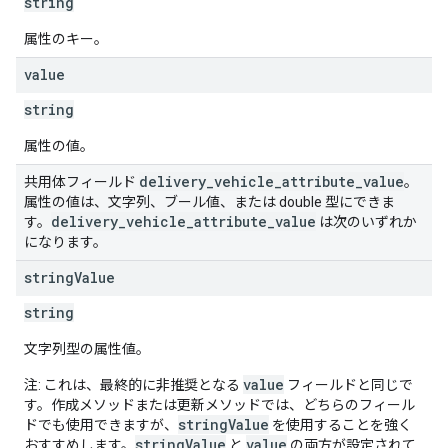
string
属性のキー。
value
string
属性の値。
delivery
_
vehicle
_
attribute
_
value
共用体フィールド
。
属性の値は、文字列、ブール値、または double 型にできま
delivery
_
vehicle
_
attribute
_
value
す。
は次のいずれか
になります。
string
Value
string
文字列型の属性値。
value
注: これは、最終的に非推奨となる
フィールドと同じで
す。作成メソッドまたは更新メソッドでは、どちらのフィール
stringValue
ドでも使用できますが、
を使用することを強く
stringValue
value
おすすめします。
と
の両方が設定されて