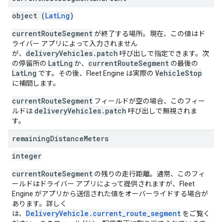
object (
LatLng
)
currentRouteSegment
が終了する場所。現在、この値はド
ライバー アプリによって入力されません
deliveryVehicles.patch
が、
呼び出しで指定できます。次
LatLng
currentRouteSegment
の停留所の
か、
の最後の
LatLng
VehicleStop
です。その後、Fleet Engine は実際の
に補間します。
currentRouteSegment
フィールドが空の場合、このフィー
deliveryVehicles.patch
ルドは
呼び出しで無視されま
す。
remaining
Distance
Meters
integer
currentRouteSegment
の残りの走行距離。通常、このフィ
ールドはドライバー アプリによって提供されますが、Fleet
Engine がアプリから送信された値をオーバーライドする場合が
あります。詳しく
DeliveryVehicle.current_route_segment
は、
をご覧く