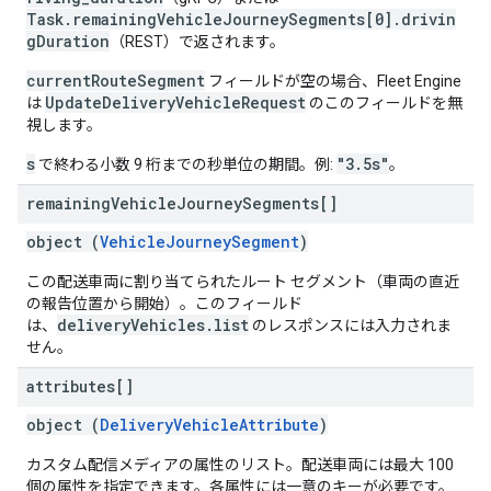
Task.remainingVehicleJourneySegments[0].drivin
gDuration
（REST）で返されます。
currentRouteSegment
フィールドが空の場合、Fleet Engine
UpdateDeliveryVehicleRequest
は
のこのフィールドを無
視します。
s
"3.5s"
で終わる小数 9 桁までの秒単位の期間。例:
。
remaining
Vehicle
Journey
Segments[]
object (
VehicleJourneySegment
)
この配送車両に割り当てられたルート セグメント（車両の直近
の報告位置から開始）。このフィールド
deliveryVehicles.list
は、
のレスポンスには入力されま
せん。
attributes[]
object (
DeliveryVehicleAttribute
)
カスタム配信メディアの属性のリスト。配送車両には最大 100
個の属性を指定できます。各属性には一意のキーが必要です。