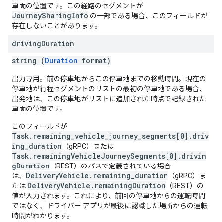
車両の位置です。この経路のセグメントが
JourneySharingInfo
の一部である場合、このフィールドが
存在しないことがあります。
driving
Duration
string (
Duration
format)
出力専用。前の停車地からこの停車地までの移動時間。現在の
停車地が行程セグメントのリストの最初の停車地である場合、
出発地は、この停車地がリストに追加された時点で記録された
車両の位置です。
このフィールドが
Task.remaining_vehicle_journey_segments[0].driv
ing_duration
（gRPC）または
Task.remainingVehicleJourneySegments[0].drivin
gDuration
（REST）のパスで定義されている場合
DeliveryVehicle.remaining_duration
は、
（gRPC）ま
DeliveryVehicle.remainingDuration
たは
（REST）の
値が入力されます。これにより、前回の停車地からの運転時間
ではなく、ドライバー アプリが最後に認識した場所からの運転
時間がわかります。