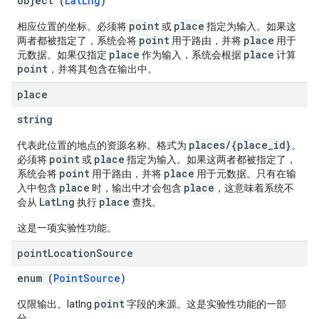
object (
LatLng
)
point
place
相应位置的坐标。必须将
或
指定为输入。如果这
point
place
两者都被指定了，系统会将
用于路由，并将
用于
place
place
元数据。如果仅指定
作为输入，系统会根据
计算
point
，并将其包含在输出中。
place
string
places/{place_id}
代表此位置的地点的资源名称。格式为
。
point
place
必须将
或
指定为输入。如果这两者都被指定了，
point
place
系统会将
用于路由，并将
用于元数据。只有在输
place
place
入中包含
时，输出中才会包含
，这意味着系统不
LatLng
place
会从
执行
查找。
这是一项实验性功能。
point
Location
Source
enum (
PointSource
)
point
仅限输出。latlng
字段的来源。这是实验性功能的一部
分。