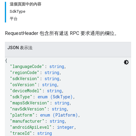
這個頁面中的內容
SdkType
平台
RequestHeader 包含所有遞送 RPC 要求通用的欄位。
JSON 表示法
{
"languageCode"
: 
string
,
"regionCode"
: 
string
,
"sdkVersion"
: 
string
,
"osVersion"
: 
string
,
"deviceModel"
: 
string
,
"sdkType"
: 
enum (
SdkType
)
,
"mapsSdkVersion"
: 
string
,
"navSdkVersion"
: 
string
,
"platform"
: 
enum (
Platform
)
,
"manufacturer"
: 
string
,
"androidApiLevel"
: 
integer
,
"traceId"
: 
string