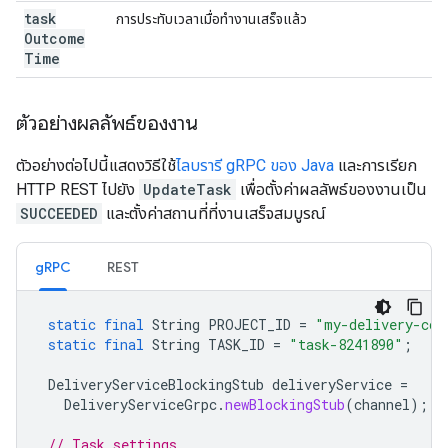
task
การประทับเวลาเมื่อทำงานเสร็จแล้ว
Outcome
Time
ตัวอย่างผลลัพธ์ของงาน
ตัวอย่างต่อไปนี้แสดงวิธีใช้
ไลบรารี gRPC ของ Java
และการเรียก
HTTP REST ไปยัง
UpdateTask
เพื่อตั้งค่าผลลัพธ์ของงานเป็น
SUCCEEDED
และตั้งค่าสถานที่ที่งานเสร็จสมบูรณ์
gRPC
REST
static
final
String
PROJECT_ID
=
"my-delivery-co-
static
final
String
TASK_ID
=
"task-8241890"
;
DeliveryServiceBlockingStub
deliveryService
=
DeliveryServiceGrpc
.
newBlockingStub
(
channel
);
// Task settings