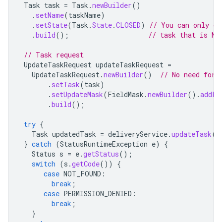
Task
task
=
Task
.
newBuilder
()
.
setName
(
taskName
)
.
setState
(
Task
.
State
.
CLOSED
)
// You can only di
.
build
();
// task that is NO
// Task request
UpdateTaskRequest
updateTaskRequest
=
UpdateTaskRequest
.
newBuilder
()
// No need for 
.
setTask
(
task
)
.
setUpdateMask
(
FieldMask
.
newBuilder
().
addPa
.
build
();
try
{
Task
updatedTask
=
deliveryService
.
updateTask
(
u
}
catch
(
StatusRuntimeException
e
)
{
Status
s
=
e
.
getStatus
();
switch
(
s
.
getCode
())
{
case
NOT_FOUND
:
break
;
case
PERMISSION_DENIED
:
break
;
}