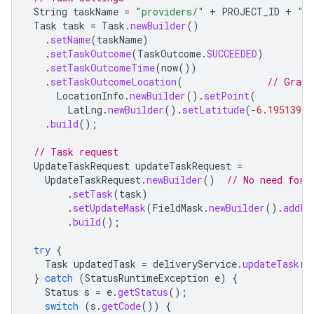
String
taskName
=
"providers/"
+
PROJECT_ID
+
"/
Task
task
=
Task
.
newBuilder
()
.
setName
(
taskName
)
.
setTaskOutcome
(
TaskOutcome
.
SUCCEEDED
)
.
setTaskOutcomeTime
(
now
())
.
setTaskOutcomeLocation
(
// Grand
LocationInfo
.
newBuilder
().
setPoint
(
LatLng
.
newBuilder
().
setLatitude
(
-
6.195139
).
.
build
();
// Task request
UpdateTaskRequest
updateTaskRequest
=
UpdateTaskRequest
.
newBuilder
()
// No need for 
.
setTask
(
task
)
.
setUpdateMask
(
FieldMask
.
newBuilder
().
addPa
.
build
();
try
{
Task
updatedTask
=
deliveryService
.
updateTask
(
u
}
catch
(
StatusRuntimeException
e
)
{
Status
s
=
e
.
getStatus
();
switch
(
s
.
getCode
())
{