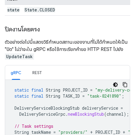
state
State
.
CLOSED
ปิดงานโดยตรง
ตัวอย่างต่อไปนี้แสดงวิธีกำหนดสถานะของงานที่ไม่ได้กำหนดให้เป็น
"ปิด" ไม่ว่าจะใน gRPC หรือใช้การเรียกคำขอ HTTP REST ไปยัง
UpdateTask
gRPC
REST
static
final
String
PROJECT_ID
=
"my-delivery-co-
static
final
String
TASK_ID
=
"task-8241890"
;
DeliveryServiceBlockingStub
deliveryService
=
DeliveryServiceGrpc
.
newBlockingStub
(
channel
);
// Task settings
String
taskName
=
"providers/"
+
PROJECT_ID
+
"/