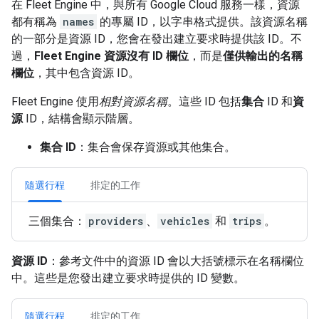
在 Fleet Engine 中，與所有 Google Cloud 服務一樣，資源
都有稱為
names
的專屬 ID，以字串格式提供。該資源名稱
的一部分是資源 ID，您會在發出建立要求時提供該 ID。不
過，
Fleet Engine 資源沒有 ID 欄位
，而是
僅供輸出的名稱
欄位
，其中包含資源 ID。
Fleet Engine 使用
相對資源名稱
。這些 ID 包括
集合
ID 和
資
源
ID，結構會顯示階層。
集合 ID
：集合會保存資源或其他集合。
隨選行程
排定的工作
三個集合：
providers
、
vehicles
和
trips
。
資源 ID
：參考文件中的資源 ID 會以大括號標示在名稱欄位
中。這些是您發出建立要求時提供的 ID 變數。
隨選行程
排定的工作