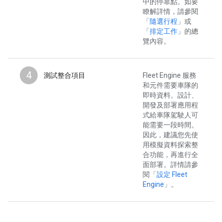
中的停靠點。如要
瞭解詳情，請參閱
「
隨選行程
」或
「
排定工作
」的總
覽內容。
4
測試整合項目
Fleet Engine 服務
和元件需要車隊的
即時資料。設計、
開發及部署應用程
式給車隊駕駛人可
能需要一段時間。
因此，建議您先使
用模擬資料探索整
合功能，再進行全
面部署。詳情請參
閱「
設定 Fleet
Engine
」。