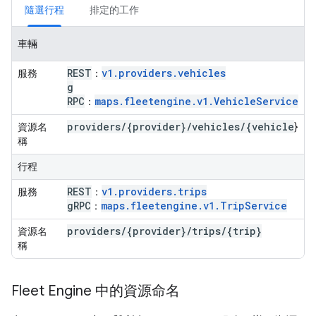
隨選行程
排定的工作
車輛
REST
v1.providers.vehicles
服務
：
g
RPC
maps.fleetengine.v1.VehicleService
：
providers
/
{provider}
/
vehicles
/
{vehicle
資源名
}
稱
行程
REST
v1.providers.trips
服務
：
g
RPC
maps.fleetengine.v1.TripService
：
providers
/
{provider}
/
trips
/
{trip}
資源名
稱
Fleet Engine 中的資源命名