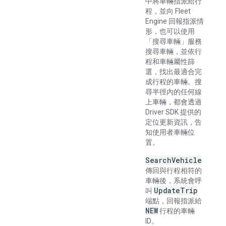
中將車輛指派給行
程，並向 Fleet
Engine 回報指派情
形，也可以使用
「搜尋車輛」
服務
搜尋車輛，並依行
程和車輛屬性篩
選，找出最適合完
成行程的車輛。搜
尋半徑內的任何線
上車輛，都會透過
Driver SDK 提供的
定位更新資訊，告
知使用者車輛位
置。
SearchVehicle
傳回與行程相符的
車輛後，系統會呼
UpdateTrip
叫
端點，回報指派給
NEW
行程的車輛
ID。