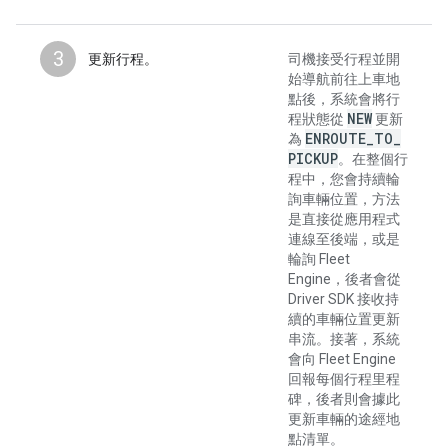
3
更新行程
。
司機接受行程並開
始導航前往上車地
點後，系統會將行
NEW
程狀態從
更新
ENROUTE
_
TO
_
為
PICKUP
。在整個行
程中，您會持續輪
詢車輛位置，方法
是直接從應用程式
連線至後端，或是
輪詢 Fleet
Engine，後者會從
Driver SDK 接收持
續的車輛位置更新
串流。接著，系統
會向 Fleet Engine
回報每個行程里程
碑，後者則會據此
更新車輛的途經地
點清單。