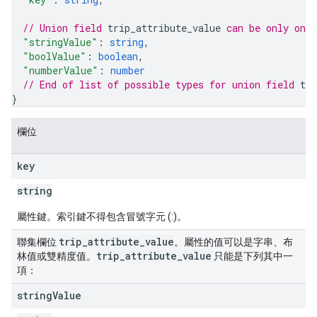
// Union field 
trip_attribute_value
 can be only one
"stringValue"
: 
string
,
"boolValue"
: 
boolean
,
"numberValue"
: 
number
// End of list of possible types for union field 
tri
}
欄位
key
string
屬性鍵。索引鍵不得包含冒號字元 (:)。
trip
_
attribute
_
value
聯集欄位
。屬性的值可以是字串、布
trip
_
attribute
_
value
林值或雙精度值。
只能是下列其中一
項：
string
Value