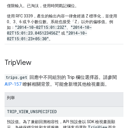
僅限輸入。已淘汰，使用時間戳記欄位。
使用 RFC 3339，產生的輸出內容一律會經過 Z 標準化，並使用
0、3、6 或 9 小數位數。系統也接受「Z」以外的偏移值。例
"2014-10-02T15:01:23Z"
"2014-10-
如：
、
02T15:01:23.045123456Z"
"2014-10-
或
02T15:01:23+05:30"
。
Trip
View
trips.get
回應中不同組別的 Trip 欄位選擇器。請參閱
AIP-157
瞭解相關背景。可能會新增其他檢視畫面。
列舉
TRIP
_
VIEW
_
UNSPECIFIED
預設值。為了兼顧回溯相容性，API 預設會以 SDK 檢視畫面顯
Trip
View
示。為確保穩定性和支援服務，建議客戶選取
而非