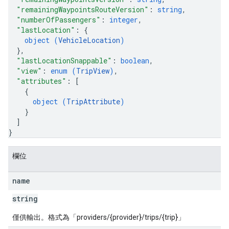
"remainingWaypointsRouteVersion"
: 
string
,
"numberOfPassengers"
: 
integer
,
"lastLocation"
: 
{
object (
VehicleLocation
)
}
,
"lastLocationSnappable"
: 
boolean
,
"view"
: 
enum (
TripView
)
,
"attributes"
: 
[
{
object (
TripAttribute
)
}
]
}
欄位
name
string
僅供輸出。格式為「providers/{provider}/trips/{trip}」