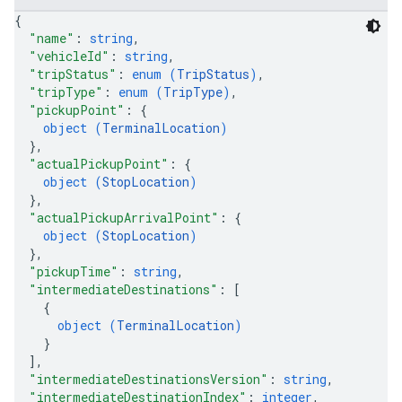
{
"name"
: 
string
,
"vehicleId"
: 
string
,
"tripStatus"
: 
enum (
TripStatus
)
,
"tripType"
: 
enum (
TripType
)
,
"pickupPoint"
: 
{
object (
TerminalLocation
)
}
,
"actualPickupPoint"
: 
{
object (
StopLocation
)
}
,
"actualPickupArrivalPoint"
: 
{
object (
StopLocation
)
}
,
"pickupTime"
: 
string
,
"intermediateDestinations"
: 
[
{
object (
TerminalLocation
)
}
]
,
"intermediateDestinationsVersion"
: 
string
,
"intermediateDestinationIndex"
: 
integer
,