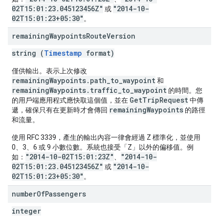
02T15:01:23.045123456Z"
"2014-10-
或
02T15:01:23+05:30"
。
remaining
Waypoints
Route
Version
string (
Timestamp
format)
僅供輸出。表示上次修改
remainingWaypoints.path_to_waypoint
和
remainingWaypoints.traffic_to_waypoint
的時間。您
GetTripRequest
的用戶端應用程式應快取這個值，並在
中傳
remainingWaypoints
遞，確保只有在更新時才會傳回
的路徑
和流量。
使用 RFC 3339，產生的輸出內容一律會經過 Z 標準化，並使用
0、3、6 或 9 小數位數。系統也接受「Z」以外的偏移值。例
"2014-10-02T15:01:23Z"
"2014-10-
如：
、
02T15:01:23.045123456Z"
"2014-10-
或
02T15:01:23+05:30"
。
number
Of
Passengers
integer