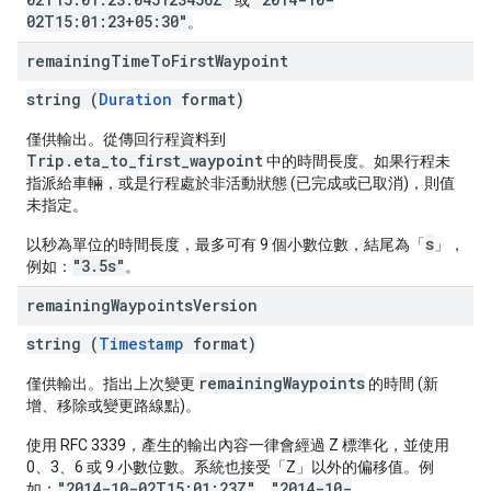
或
02T15:01:23+05:30"
。
remaining
Time
To
First
Waypoint
string (
Duration
format)
僅供輸出。從傳回行程資料到
Trip.eta_to_first_waypoint
中的時間長度。如果行程未
指派給車輛，或是行程處於非活動狀態 (已完成或已取消)，則值
未指定。
s
以秒為單位的時間長度，最多可有 9 個小數位數，結尾為「
」，
"3.5s"
例如：
。
remaining
Waypoints
Version
string (
Timestamp
format)
remainingWaypoints
僅供輸出。指出上次變更
的時間 (新
增、移除或變更路線點)。
使用 RFC 3339，產生的輸出內容一律會經過 Z 標準化，並使用
0、3、6 或 9 小數位數。系統也接受「Z」以外的偏移值。例
"2014-10-02T15:01:23Z"
"2014-10-
如：
、