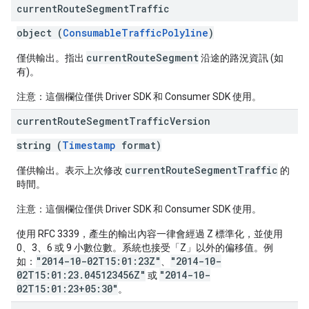
current
Route
Segment
Traffic
object (
ConsumableTrafficPolyline
)
currentRouteSegment
僅供輸出。指出
沿途的路況資訊 (如
有)。
注意：這個欄位僅供 Driver SDK 和 Consumer SDK 使用。
current
Route
Segment
Traffic
Version
string (
Timestamp
format)
currentRouteSegmentTraffic
僅供輸出。表示上次修改
的
時間。
注意：這個欄位僅供 Driver SDK 和 Consumer SDK 使用。
使用 RFC 3339，產生的輸出內容一律會經過 Z 標準化，並使用
0、3、6 或 9 小數位數。系統也接受「Z」以外的偏移值。例
"2014-10-02T15:01:23Z"
"2014-10-
如：
、
02T15:01:23.045123456Z"
"2014-10-
或
02T15:01:23+05:30"
。