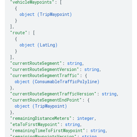
"vehicleWaypoints"
: 
[
{
object (
TripWaypoint
)
}
]
,
"route"
: 
[
{
object (
LatLng
)
}
]
,
"currentRouteSegment"
: 
string
,
"currentRouteSegmentVersion"
: 
string
,
"currentRouteSegmentTraffic"
: 
{
object (
ConsumableTrafficPolyline
)
}
,
"currentRouteSegmentTrafficVersion"
: 
string
,
"currentRouteSegmentEndPoint"
: 
{
object (
TripWaypoint
)
}
,
"remainingDistanceMeters"
: 
integer
,
"etaToFirstWaypoint"
: 
string
,
"remainingTimeToFirstWaypoint"
: 
string
,
"remainingWaypointsVersion"
: 
string
,