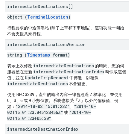
intermediate
Destinations[]
object (
TerminalLocation
)
行程要求的中途停靠站 (除了上車和下車地點)。這項功能一開始
不會支援共乘行程。
intermediate
Destinations
Version
string (
Timestamp
format)
intermediateDestinations
表示上次修改
的時間。您的伺
intermediateDestinationIndex
服器應在更新
時快取這個
UpdateTripRequest
值，並在
中傳遞，以確保
intermediateDestinations
不會變更。
使用 RFC 3339，產生的輸出內容一律會經過 Z 標準化，並使用
0、3、6 或 9 小數位數。系統也接受「Z」以外的偏移值。例
"2014-10-02T15:01:23Z"
"2014-10-
如：
、
02T15:01:23.045123456Z"
"2014-10-
或
02T15:01:23+05:30"
。
intermediate
Destination
Index