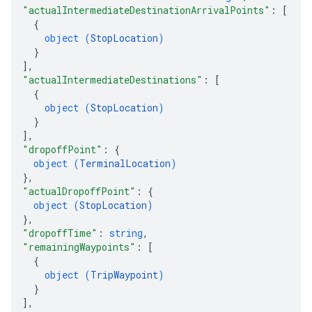
"actualIntermediateDestinationArrivalPoints"
: 
[
{
object (
StopLocation
)
}
]
,
"actualIntermediateDestinations"
: 
[
{
object (
StopLocation
)
}
]
,
"dropoffPoint"
: 
{
object (
TerminalLocation
)
}
,
"actualDropoffPoint"
: 
{
object (
StopLocation
)
}
,
"dropoffTime"
: 
string
,
"remainingWaypoints"
: 
[
{
object (
TripWaypoint
)
}
]
,