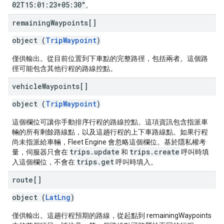
02T15:01:23+05:30"
。
remaining
Waypoints[]
object (
TripWaypoint
)
僅供輸出。從目前位置到下車點的完整路徑，包括兩者。這個路
徑可能包含其他行程的路線控點。
vehicle
Waypoints[]
object (
TripWaypoint
)
這個欄位可讓你手動排序行程的路線控點。這項資訊包含指派車
輛的所有剩餘路線點，以及這趟行程的上下車路線點。如果行程
尚未指派給車輛，Fleet Engine 會忽略這個欄位。基於隱私權考
trips.update
trips.create
量，伺服器只會在
和
呼叫時填
trips.get
入這個欄位，不會在
呼叫時填入。
route[]
object (
LatLng
)
僅供輸出。這趟行程預期的路線，從起點到 remainingWaypoints