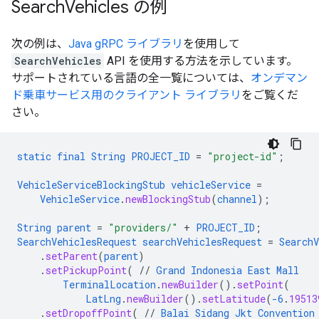
Search
Vehicles の例
次の例は、
Java gRPC ライブラリ
を使用して
SearchVehicles
API を使用する方法を示しています。
サポートされている言語の全一覧については、
オンデマン
ド乗車サービス用のクライアント ライブラリ
をご覧くだ
さい。
static
final
String
PROJECT_ID
=
"project-id"
;
VehicleServiceBlockingStub
vehicleService
=
VehicleService
.
newBlockingStub
(
channel
);
String
parent
=
"providers/"
+
PROJECT_ID
;
SearchVehiclesRequest
searchVehiclesRequest
=
SearchV
.
setParent
(
parent
)
.
setPickupPoint
(
//
Grand
Indonesia
East
Mall
TerminalLocation
.
newBuilder
()
.
setPoint
(
LatLng
.
newBuilder
()
.
setLatitude
(
-6
.
19513
.
setDropoffPoint
(
//
Balai
Sidang
Jkt
Convention