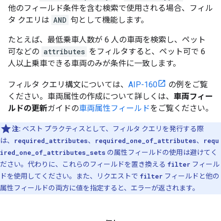
他のフィールド条件を含む検索で使用される場合、フィル
タ クエリは
AND
句として機能します。
たとえば、最低乗車人数が 6 人の車両を検索し、ペット
可などの
attributes
をフィルタすると、ペット可で 6
人以上乗車できる車両のみが条件に一致します。
フィルタ クエリ構文については、
AIP-160
の例をご覧
ください。車両属性の作成について詳しくは、
車両フィー
ルドの更新
ガイドの
車両属性フィールド
をご覧ください。
注:
ベスト プラクティスとして、フィルタ クエリを発行する際
は、
required_attributes
、
required_one_of_attributes
、
requ
ired_one_of_attributes_sets
の属性フィールドの使用は避けてく
ださい。代わりに、これらのフィールドを置き換える
filter
フィール
ドを使用してください。また、リクエストで
filter
フィールドと他の
属性フィールドの両方に値を指定すると、エラーが返されます。