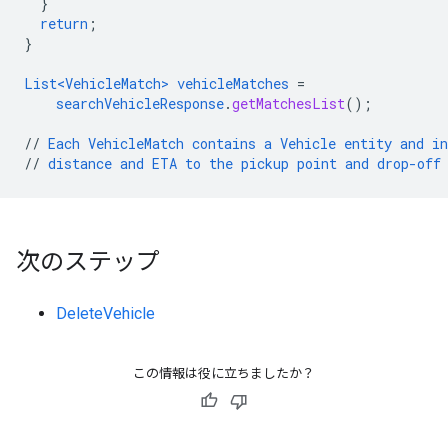
}
return
;
}
List<VehicleMatch>
vehicleMatches
=
searchVehicleResponse
.
getMatchesList
();
//
Each
VehicleMatch
contains
a
Vehicle
entity
and
i
//
distance
and
ETA
to
the
pickup
point
and
drop-off
次のステップ
DeleteVehicle
この情報は役に立ちましたか？