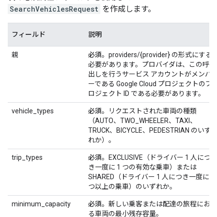
SearchVehiclesRequest
を作成します。
フィールド
説明
親
必須
。providers/{provider} の形式にする
必要があります。プロバイダは、この呼び
出しを行うサービス アカウントがメンバ
ーである Google Cloud プロジェクトのプ
ロジェクト ID である必要があります。
vehicle_types
必須
。リクエストされた車両の種類
（AUTO、TWO_WHEELER、TAXI、
TRUCK、BICYCLE、PEDESTRIAN のいず
れか）。
trip_types
必須
。EXCLUSIVE（ドライバー 1 人につ
き一度に 1 つの有効な乗車）または
SHARED（ドライバー 1 人につき一度に 1
つ以上の乗車）のいずれか。
minimum_capacity
必須
。新しい乗客または配達の旅程におけ
る車両の最小残存容量。