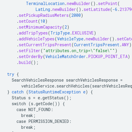
TerminalLocation
.
newBuilder
()
.
setPoint
(
LatLng
.
newBuilder
()
.
setLatitude
(
-6
.
21379
.
setPickupRadiusMeters
(
2000
)
.
setCount
(
10
)
.
setMinimumCapacity
(
2
)
.
addTripTypes
(
TripType
.
EXCLUSIVE
)
.
addVehicleTypes
(
VehicleType
.
newBuilder
()
.
setCat
.
setCurrentTripsPresent
(
CurrentTripsPresent
.
ANY
)
.
setFilter
(
"attributes.on_trip=\"false\""
)
.
setOrderBy
(
VehicleMatchOrder
.
PICKUP_POINT_ETA
)
.
build
();
try
{
SearchVehiclesResponse
searchVehiclesResponse
=
vehicleService.searchVehicles(searchVehiclesRe
}
catch
(
StatusRuntimeException
e
)
{
Status
s
=
e.getStatus()
;
switch
(s.getCode())
{
case
NOT_FOUND
:
break
;
case
PERMISSION_DENIED
:
break
;