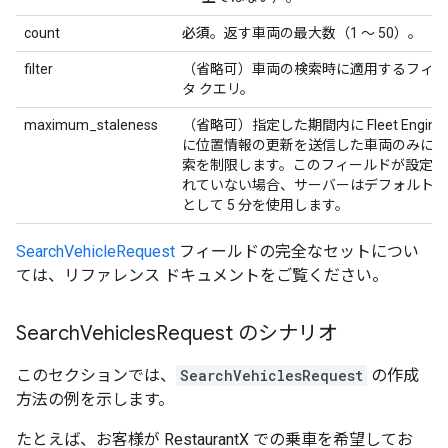
count
必須
。返す車両の最大数（1 ～ 50）。
filter
（省略可）
車両の検索時に適用するフィル
タ クエリ。
maximum_staleness
（省略可）
指定した期間内に Fleet Engine
に位置情報の更新を送信した車両のみに検
索を制限します。このフィールドが設定さ
れていない場合、サーバーはデフォルト値
として 5 分を使用します。
SearchVehicleRequest
フィールドの完全なセットについ
ては、リファレンス ドキュメントをご覧ください。
Search
Vehicles
Request のシナリオ
このセクションでは、
SearchVehiclesRequest
の作成
方法の例を示します。
たとえば、お客様が RestaurantX での乗車を希望してお