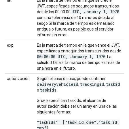
iat
Es la marca de tiempo en la que se creó el
JWT, especificada en segundos transcurridos
UTC, January 1, 1970
desde las 00:00:00
.
con una tolerancia de 10 minutos debida al
sesgo Si la marca de tiempo es demasiado
antigua o futura, es posible que el servidor
informe un error.
exp
Es la marca de tiempo en la que vence el JWT,
especificada en segundos transcurridos desde
00:00:00 UTC, January 1, 1970
. La
solicitud falla si la marca de tiempo es más de
una hora en el futuro.
autorización
Según el caso de uso, puede contener
deliveryvehicleid
trackingid
taskid
,
,
taskids
o
.
Si se especifican taskids, el alcance de
autorización debe ser un array en una de las
siguientes formas:
"taskids": ["task
_
id
_
one"
,
"task
_
id
_
two"]