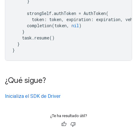
}
strongSelf
.
authToken
=
AuthToken
(
token
:
token
,
expiration
:
expiration
,
vehi
completion
(
token
,
nil
)
}
task
.
resume
()
}
}
¿Qué sigue?
Inicializa el SDK de Driver
¿Te ha resultado útil?