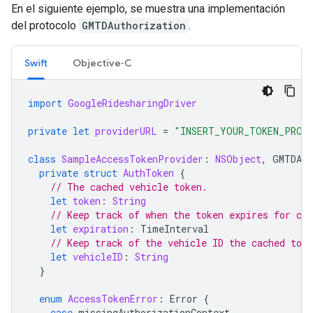
En el siguiente ejemplo, se muestra una implementación
del protocolo
GMTDAuthorization
.
Swift
Objective‑C
import
GoogleRidesharingDriver
private
let
providerURL
=
"INSERT_YOUR_TOKEN_PROV
class
SampleAccessTokenProvider
:
NSObject
,
GMTDAut
private
struct
AuthToken
{
// The cached vehicle token.
let
token
:
String
// Keep track of when the token expires for cac
let
expiration
:
TimeInterval
// Keep track of the vehicle ID the cached toke
let
vehicleID
:
String
}
enum
AccessTokenError
:
Error
{
case
missingAuthorizationContext