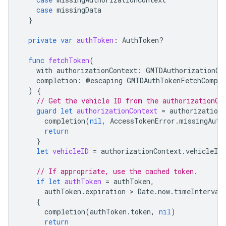
case
missingData
}
private
var
authToken
:
AuthToken
?
func
fetchToken
(
with
authorizationContext
:
GMTDAuthorizationCo
completion
:
@
escaping
GMTDAuthTokenFetchComple
)
{
// Get the vehicle ID from the authorizationCo
guard
let
authorizationContext
=
authorizationC
completion
(
nil
,
AccessTokenError
.
missingAuth
return
}
let
vehicleID
=
authorizationContext
.
vehicleID
// If appropriate, use the cached token.
if
let
authToken
=
authToken
,
authToken
.
expiration
 > 
Date
.
now
.
timeInterval
{
completion
(
authToken
.
token
,
nil
)
return