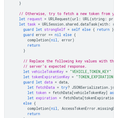
}
// Otherwise, try to fetch a new token from yo
let
request
=
URLRequest
(
url
:
URL
(
string
:
prov
let
task
=
URLSession
.
shared
.
dataTask
(
with
:
re
guard
let
strongSelf
=
self
else
{
return
}
guard
error
==
nil
else
{
completion
(
nil
,
error
)
return
}
// Replace the following key values with the 
// server's expected response.
let
vehicleTokenKey
=
"VEHICLE_TOKEN_KEY"
let
tokenExpirationKey
=
"TOKEN_EXPIRATION"
guard
let
data
=
data
,
let
fetchData
=
try
?
JSONSerialization
.
jso
let
token
=
fetchData
[
vehicleTokenKey
]
as
?
let
expiration
=
fetchData
[
tokenExpirationK
else
{
completion
(
nil
,
AccessTokenError
.
missingDa
return