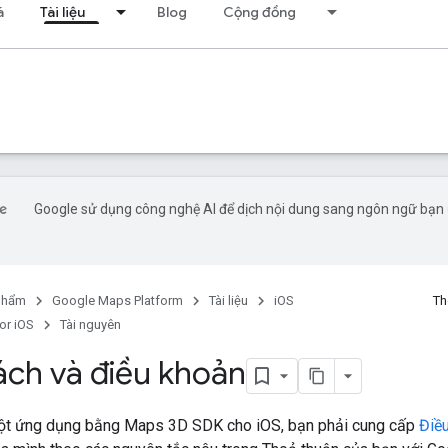
á
Tài liệu
Blog
Cộng đồng
Google sử dụng công nghệ AI để dịch nội dung sang ngôn ngữ bạn 
phẩm
Google Maps Platform
Tài liệu
iOS
Th
or iOS
Tài nguyên
ách và điều khoản
một ứng dụng bằng Maps 3D SDK cho iOS, bạn phải cung cấp
Điề