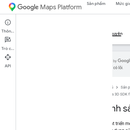
Sản phẩm
Mức gi
Maps Platform
iOS
Maps 3D SDK for iOS
Thông tin
Hướng dẫn
Tài liệu tham khảo
Mẫu
Tài nguyên
Trò chuyện
API
AI có thể có lỗi.
Chính sách và điều khoản
Chính sách và thông tin ghi công
Trang chủ
Sản 
Điều khoản dịch vụ
Maps 3D SDK f
Thông tin chi tiết về quyền riêng tư trên
Apple App Store
Chính s
Nếu phát triển 