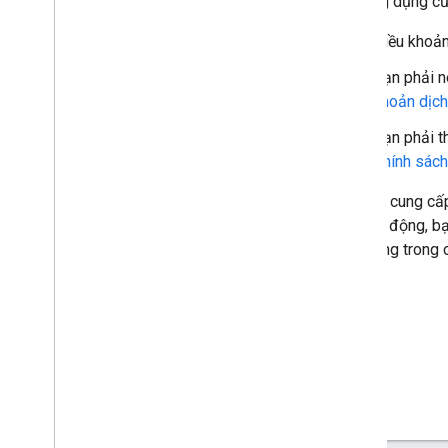
cho ứng dụng củ
Điều khoản
Bạn phải n
khoản dịch
Bạn phải t
Chính sách
Nơi nên cung c
dụng di động, b
ứng dụng trong c