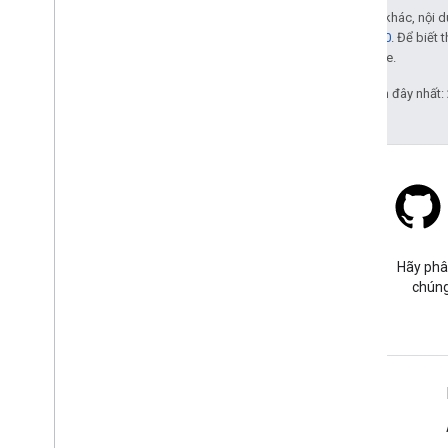
Trừ phi có lưu ý khác, nội
phép Apache 2.0
. Để biết 
liên kết với Oracle.
Cập nhật lần gần đây nhất:
Stack Overflow
Đặt câu hỏi trong thẻ google-
Hãy phâ
maps-sdk-ios.
chúng
Tìm hiểu thêm
Câu hỏi thường gặp