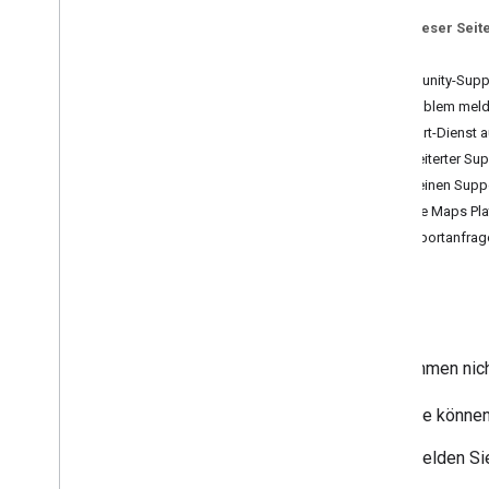
Auf dieser Seit
Abrechnung und Monitoring
Hilfe
Nutzung und Abrechnung
Community-Suppo
Berichterstellung und Monitoring
Ein Problem meld
Support-Dienst 
Datenschutzerklärung und
Erweiterter Su
Nutzungsbedingungen
Für einen Suppo
Leitfaden zur Content Security Policy
Google Maps Pla
Richtlinien und Quellenangaben
Supportanfrage
Nutzungsbedingungen
Hilfe
Sie kommen nicht
Sie können
Melden Sie