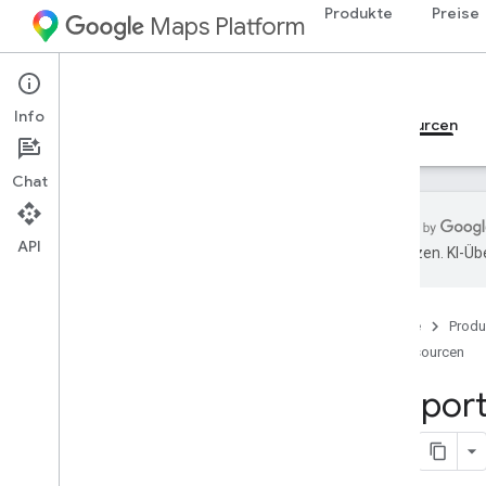
Produkte
Preise
Maps Platform
Web
Maps JavaScript API
Info
Leitfäden
Referenzen
Beispiele
Ressourcen
Chat
API
übersetzen. KI-Üb
Support
Supportoptionen
Startseite
Produ
FAQ
Ressourcen
Informiert bleiben
Fehlermeldungen
Support
Unterstützte Browser
Versionshinweise
Versionshinweise – Cloudbasiertes
Gestalten von Karteninhalten