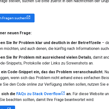
rage stellen, suchen Sie bitte zuerst in den Nachrichten der Grup
n Fragen suchen
ner neuen Frage:
en Sie Ihr Problem klar und deutlich in der Betreffzeile
– da
n möchten, und auch denen, die künftig nach Informationen such
en Sie Ihr Problem mit ausreichend vielen Details
, damit an
ode-Snippets, Protokolle oder Links zu Screenshots an.
 ein Code-Snippet ein, das das Problem veranschaulicht.
Nur
gen, wenn sich das Problem nicht anhand eines einfachen Beispie
e Sie den Code online zur Verfügung stellen sollen, nutzen Sie 
 sich die
FAQs zu Stack Overflow
an.
Für diese Website und
 Sie beachten sollten, damit Ihre Frage beantwortet wird.