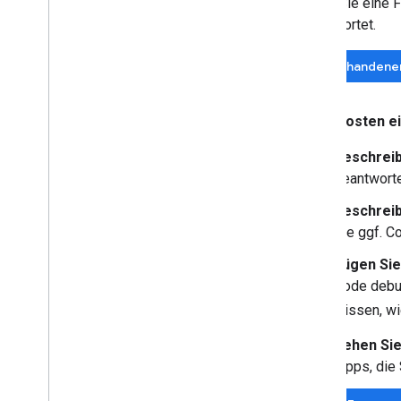
Bevor Sie eine F
beantwortet.
In vorhandene
Beim Posten ei
Beschreib
beantworte
Beschreib
Sie ggf. C
Fügen Sie
Code debug
wissen, wi
Sehen Sie
Tipps, die