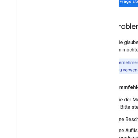
Neue Frage ste
Ein Proble
Wenn Sie glaube
mitteilen möchte
Kundenunternehmen 
Issue Tracker zu verwe
Programmfehl
Wenn Sie der Me
Tracker. Bitte s
Eine Besch
Eine Aufli
reproduzie