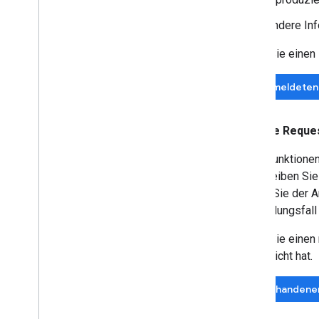
Andere Inf
Bevor Sie einen 
In gemeldeten
Feature Reque
Neue Funktionen
beschreiben Sie 
warum Sie der An
Anwendungsfall 
Bevor Sie einen 
eingereicht hat.
In vorhandene