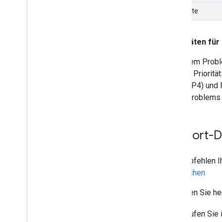
Duplicate
Prioritäten fü
Die einem Probl
höherer Prioritä
P3 und P4) und 
eines Problems k
Support-D
Wir empfehlen Ih
vergleichen
So finden Sie he
Rufen Sie 