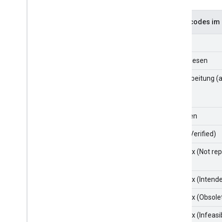
Statuscodes im 
New
Zugewiesen
In Bearbeitung
Behoben
Fixed (Verified)
Won't fix (Not re
Won't fix (Intend
Won't fix (Obsole
Won't fix (Infeasi