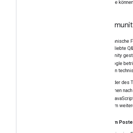
Sie könne
Community
Für technische 
eine beliebte Q
Community geste
von Google betr
Mit Ihren techni
Mitglieder des 
Sie können nac
Maps JavaScript
Frage um weiter
Vor dem Posten