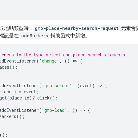
取地點類型時，
gmp-place-nearby-search-request
元素會
標記是在
addMarkers
輔助函式中新增。
teners to the type select and place search elements.
ddEventListener
(
'change'
,
()
=
>
{
aces
();
addEventListener
(
'gmp-select'
,
(
event
)
=
>
{
place
}
=
event
;
get
(
place
.
id
)
?
.
click
();
addEventListener
(
'gmp-load'
,
()
=
>
{
Markers
();
();