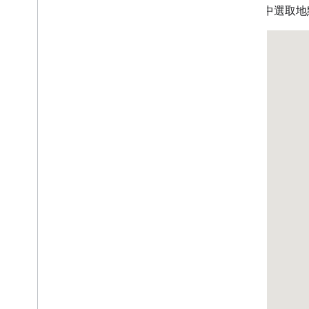
從選單中選取地
地圖控制項
控制縮放和平移
算繪類型 (光柵和向量)
地圖類型
地圖色彩配置
地圖與圖塊座標
自訂地圖
使用 3D 地圖
總覽
開始使用
概念
3D 基本地圖
標記
在地圖上繪圖
資源
標記