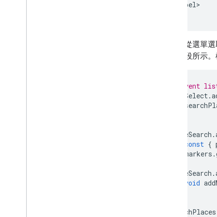
    </label>

開始使用
</div>
驗證地址
瞭解基本回應
使用者從選單選
處理驗證回應
式碼片段所示。
處理美國地址
國家
/
地區涵蓋範圍
// Add event lis
在地圖上繪圖
typeSelect
.
a
總覽
searchPl
資訊視窗
});
圖案和線條
placeSearch
.
符號
const
{
Web
GL 功能
markers
.
Deck
.
gl 資料視覺化
});
區域疊加層
placeSearch
.
void
add
自訂疊加層
});
新增自訂圖例
searchPlaces