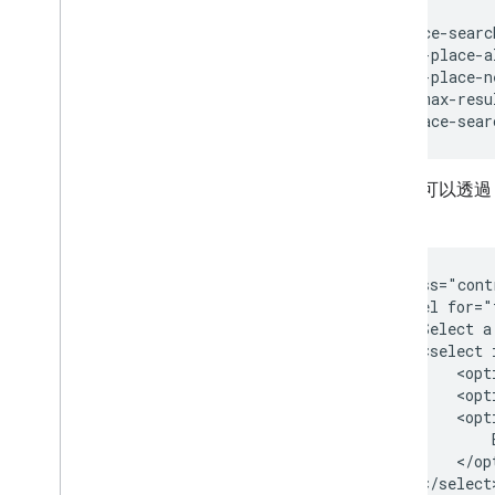
AI 生成摘要
<gmp-place-searc
Place Search
    <gmp-place-a
基本 Place Autocomplete
    <gmp-place-n
自訂樣式
        max-resu
自訂工具
</gmp-place-sear
地點指南
使用者可以透
使用路徑
站。
總覽
開始使用
立即試用
<div class="cont
路線類別
    <label for="
        Select a
Route Matrix 類別
        <select 
遷移指南
            <opt
資源
            <opt
            <opt
驗證地址
                
            </opt
總覽
        </select>
立即試用