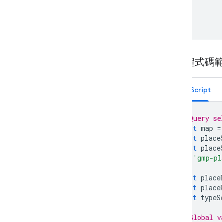
}
繪圖程式庫 (已淘汰)
}
幾何圖形程式庫
視覺化程式庫 (已淘汰)
開放原始碼程式庫
完整程式碼
更多指南
Google 載入器遷移指南
地點欄位遷移 (open
_
now、utc
_
offset)
JavaScript
從第 2 版升級至第 3 版
// Query se
const
map
=
const
place
const
place
'gmp-pl
);
const
place
const
place
const
typeS
// Global v