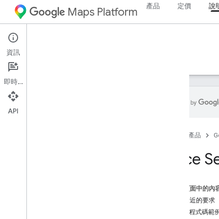
產品
定價
說
Maps Platform
Web
Maps JavaScript API
資訊
指南
參考資料
範例
資源
舊版
即時通訊
API
Maps Java
Script API
首頁
產品
G
總覽
設定 Java
Script API
Place 
取得及使用地圖示範金鑰
使用 App Check 保護 API 金鑰
載入 Maps Java
Script API
這個頁面中的內
錯誤處理
搜尋附近的要求
疑難排解
完整程式碼範