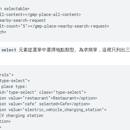
h selectable>

ll-content></gmp-place-all-content>

earby-search-request

lt-count="5"></gmp-place-nearby-search-request>

ch>
過
select
元素從選單中選擇地點類型。為求簡單，這裡只列出三
rols">

type-select">

 place type:

id="type-select" class="type-select">

ion value="restaurant">Restaurant</option>

ion value="cafe" selected>Cafe</option>

ion value="electric_vehicle_charging_station">

EV charging station

ion>


