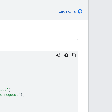
index
.
js
pact'
);
ce-request'
);