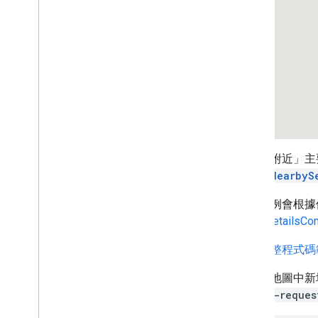
總覽
開始使用
在地圖上新增標記
自訂基本標記
使用圖形建立標記
使用 HTML 和 CSS 建立標記
控管衝突行為、海拔高度和顯示設定
將標記設計為可點擊且易於讀取
將標記設為可拖曳
改用進階標記
「搜尋附近」主
標記 (舊版)
PlaceNearbyS
這個範例會根據
使用地點
PlaceDetailsCo
總覽
地點 (新版)
查看完整程式碼
Places UI Kit
總覽
如要在地圖中新
開始使用
search-reques
Place Details