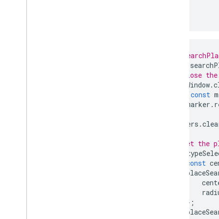
顯示資料
}
總覽
資料集資料導向樣式
界線資料導向樣式
KML
// The searchPla
Geo
JSON
function
searchP
資料圖層
// Close the
熱視圖 (已淘汰)
infoWindow
.
c
for
(
const
m
車流量、大眾運輸和單車圖層
marker
.
r
}
服務
markers
.
clea
海拔高度
地理編碼
// Set the p
if
(
typeSele
最大縮放圖像
const
ce
街景服務
placeSea
cent
其他程式庫
radi
總覽
};
placeSea
空氣品質監測計小工具 (實驗性)