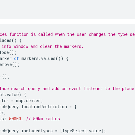
ces function is called when the user changes the type se
laces
()
{
 info window and clear the markers.
lose
();
arker
of
markers
.
values
())
{
emove
();
r
();
lace search query and add an event listener to the place
ct
.
value
)
{
nter
=
map
.
center
;
rchQuery
.
locationRestriction
=
{
er
,
us
:
50000
,
// 50km radius
rchQuery
.
includedTypes
=
[
typeSelect
.
value
];