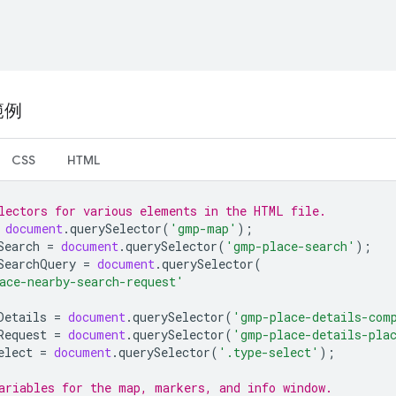
範例
CSS
HTML
lectors for various elements in the HTML file.
document
.
querySelector
(
'gmp-map'
);
Search
=
document
.
querySelector
(
'gmp-place-search'
);
SearchQuery
=
document
.
querySelector
(
ace-nearby-search-request'
Details
=
document
.
querySelector
(
'gmp-place-details-com
Request
=
document
.
querySelector
(
'gmp-place-details-pla
elect
=
document
.
querySelector
(
'.type-select'
);
ariables for the map, markers, and info window.