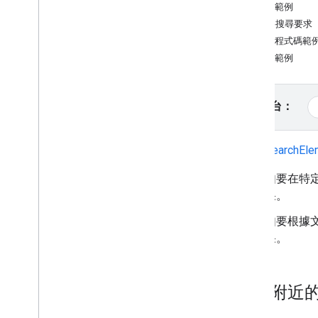
試用範例
教學課程
依文字搜尋要求
使用 HTML 加入含有標記的 Google 地
完整程式碼範
圖
試用範例
使用 Java
Script 加入含有標記的
Google 地圖
在 React 應用程式中加入 Google 地圖
選取平台：
顯示目前位置
叢集標記
PlaceSearchEle
概念
如要在特
版本管理
果。
本地化
最佳做法
如要根據
Type
Script
果。
Promise
基本地圖
搜尋附近
在網頁中新增 Google 地圖
地圖事件