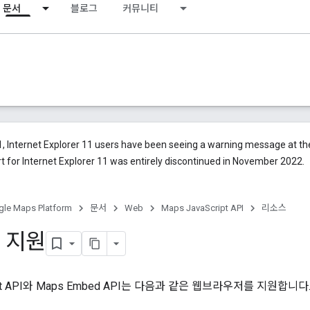
문서
블로그
커뮤니티
, Internet Explorer 11 users have been seeing a warning message at t
 for Internet Explorer 11 was entirely discontinued in November 2022.
le Maps Platform
문서
Web
Maps JavaScript API
리소스
 지원
ript API와 Maps Embed API는 다음과 같은 웹브라우저를 지원합니다