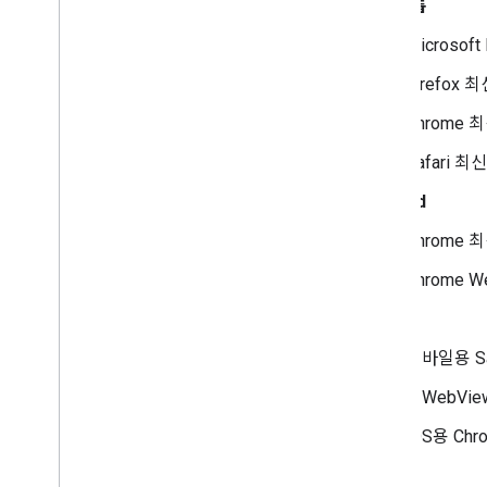
데스크톱
청구 및 모니터링
Microsof
사용량 및 결제
보고 및 모니터링
Firefox 
Chrome 최
정책 및 약관
콘텐츠 보안 정책 가이드
Safari 
정책 및 기여 분석
Android
서비스 약관
Chrome 최
Chrome We
iOS
모바일용 Sa
UIWebVi
iOS용 Ch