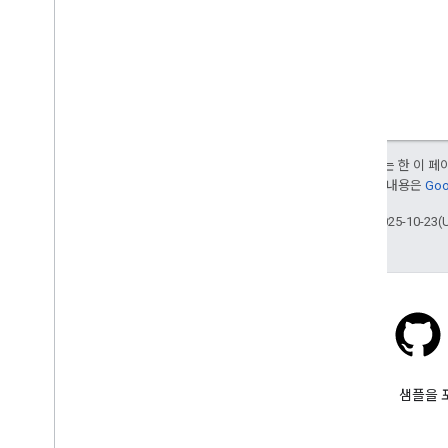
달리 명시되지 않는 한 이 
여됩니다. 자세한 내용은
Goo
최종 업데이트: 2025-10-23(
Stack Overflow
google-maps 태그를 붙여 질문
샘플을 
합니다.