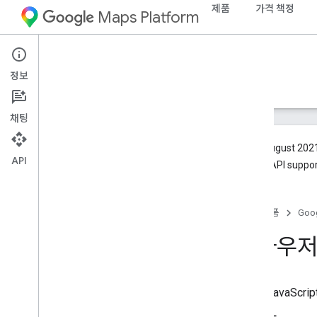
제품
가격 책정
Maps Platform
Web
Maps JavaScript API
정보
가이드
참조
샘플
리소스
기존
채팅
Since August 2021
API
Embed API support
지원
지원 옵션
홈
제품
Goog
FAQ
최신 소식 받기
브라우저
오류 메시지
브라우저 지원
출시 노트
Maps JavaSc
출시 노트 - 클라우드 기반 지도 스타일 지정