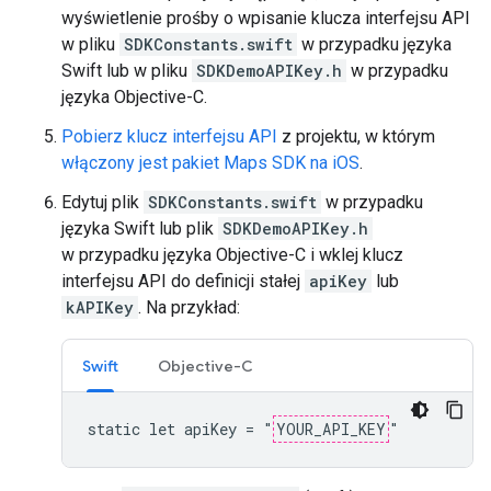
wyświetlenie prośby o wpisanie klucza interfejsu API
w pliku
SDKConstants.swift
w przypadku języka
Swift lub w pliku
SDKDemoAPIKey.h
w przypadku
języka Objective-C.
Pobierz klucz interfejsu API
z projektu, w którym
włączony jest pakiet Maps SDK na iOS
.
Edytuj plik
SDKConstants.swift
w przypadku
języka Swift lub plik
SDKDemoAPIKey.h
w przypadku języka Objective-C i wklej klucz
interfejsu API do definicji stałej
apiKey
lub
kAPIKey
. Na przykład:
Swift
Objective-C
static let apiKey = "
YOUR_API_KEY
"