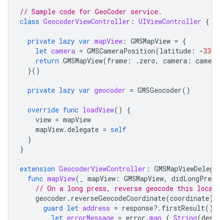
// Sample code for GeoCoder service.
class
GeocoderViewController
:
UIViewController
{
private
lazy
var
mapView
:
GMSMapView
=
{
let
camera
=
GMSCameraPosition
(
latitude
:
-
33.8
return
GMSMapView
(
frame
:
.
zero
,
camera
:
camera
}()
private
lazy
var
geocoder
=
GMSGeocoder
()
override
func
loadView
()
{
view
=
mapView
mapView
.
delegate
=
self
}
}
extension
GeocoderViewController
:
GMSMapViewDelega
func
mapView
(
_
mapView
:
GMSMapView
,
didLongPress
// On a long press, reverse geocode this locat
geocoder
.
reverseGeocodeCoordinate
(
coordinate
)
guard
let
address
=
response
?.
firstResult
()
let
errorMessage
=
error
.
map
{
String
(
desc