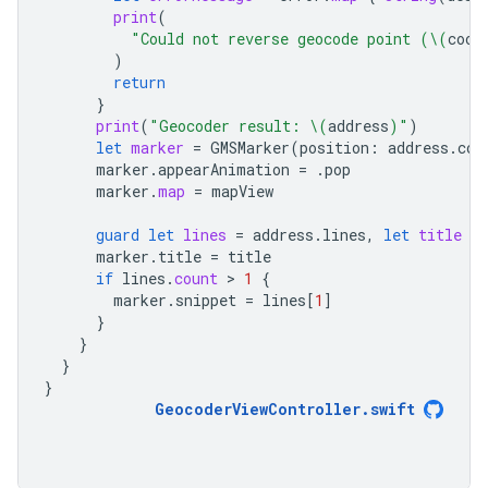
print
(
"Could not reverse geocode point (
\(
coor
)
return
}
print
(
"Geocoder result: 
\(
address
)
"
)
let
marker
=
GMSMarker
(
position
:
address
.
coo
marker
.
appearAnimation
=
.
pop
marker
.
map
=
mapView
guard
let
lines
=
address
.
lines
,
let
title
=
marker
.
title
=
title
if
lines
.
count
 > 
1
{
marker
.
snippet
=
lines
[
1
]
}
}
}
}
GeocoderViewController
.
swift