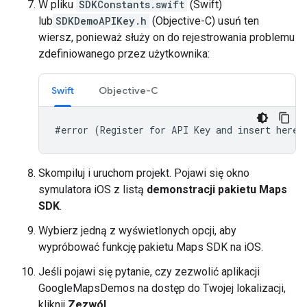
W pliku
SDKConstants.swift
(Swift)
lub
SDKDemoAPIKey.h
(Objective-C) usuń ten
wiersz, ponieważ służy on do rejestrowania problemu
zdefiniowanego przez użytkownika:
Swift
Objective-C
#error (Register for API Key and insert here.
Skompiluj i uruchom projekt. Pojawi się okno
symulatora iOS z listą
demonstracji pakietu Maps
SDK
.
Wybierz jedną z wyświetlonych opcji, aby
wypróbować funkcję pakietu Maps SDK na iOS.
Jeśli pojawi się pytanie, czy zezwolić aplikacji
GoogleMapsDemos na dostęp do Twojej lokalizacji,
kliknij
Zezwól
.