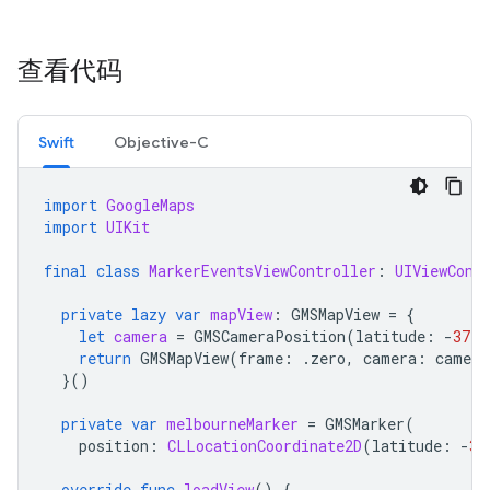
查看代码
Swift
Objective-C
import
GoogleMaps
import
UIKit
final
class
MarkerEventsViewController
:
UIViewCont
private
lazy
var
mapView
:
GMSMapView
=
{
let
camera
=
GMSCameraPosition
(
latitude
:
-
37.8
return
GMSMapView
(
frame
:
.
zero
,
camera
:
camera
}()
private
var
melbourneMarker
=
GMSMarker
(
position
:
CLLocationCoordinate2D
(
latitude
:
-
37
override
func
loadView
()
{