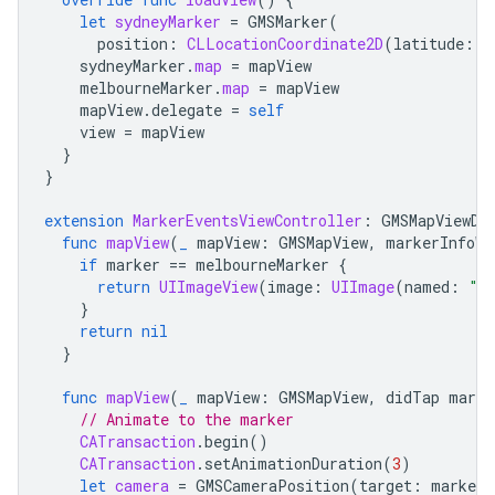
let
sydneyMarker
=
GMSMarker
(
position
:
CLLocationCoordinate2D
(
latitude
:
-
sydneyMarker
.
map
=
mapView
melbourneMarker
.
map
=
mapView
mapView
.
delegate
=
self
view
=
mapView
}
}
extension
MarkerEventsViewController
:
GMSMapViewDe
func
mapView
(
_
mapView
:
GMSMapView
,
markerInfoWi
if
marker
==
melbourneMarker
{
return
UIImageView
(
image
:
UIImage
(
named
:
"I
}
return
nil
}
func
mapView
(
_
mapView
:
GMSMapView
,
didTap
marke
// Animate to the marker
CATransaction
.
begin
()
CATransaction
.
setAnimationDuration
(
3
)
let
camera
=
GMSCameraPosition
(
target
:
marker
.