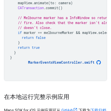
mapView
.
animate
(
to
:
camera
)
CATransaction
.
commit
()
// Melbourne marker has a InfoWindow so return
// fire. Also check that the marker isn't alre
// doesn't close.
if
marker
==
melbourneMarker
 && 
mapView
.
select
return
false
}
return
true
}
}
MarkerEventsViewController
.
swift
在本地运行完整示例应用
Maps SDK for iOS 示例应用可从
GitHub
下载为
下载归档