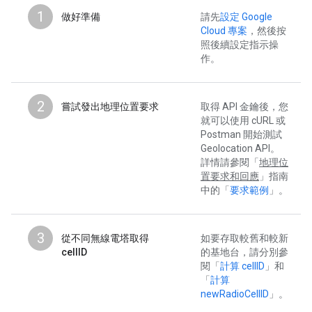
1
做好準備
請先
設定 Google
Cloud 專案
，然後按
照後續設定指示操
作。
2
嘗試發出地理位置要求
取得 API 金鑰後，您
就可以使用 cURL 或
Postman 開始測試
Geolocation API。
詳情請參閱「
地理位
置要求和回應
」指南
中的「
要求範例
」。
3
從不同無線電塔取得
如要存取較舊和較新
cellID
的基地台，請分別參
閱「
計算 cellID
」和
「
計算
newRadioCellID
」。