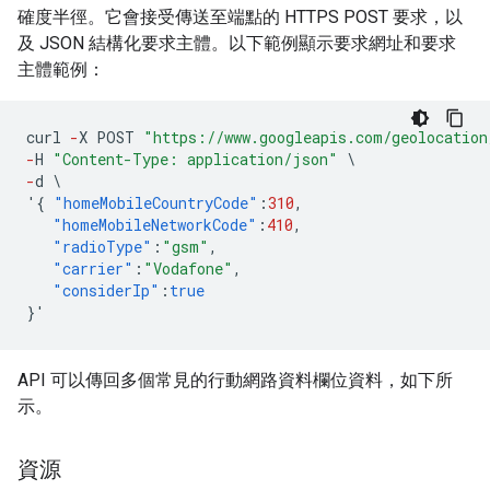
確度半徑。它會接受傳送至端點的 HTTPS POST 要求，以
及 JSON 結構化要求主體。以下範例顯示要求網址和要求
主體範例：
curl
-
X
POST
"https://www.googleapis.com/geolocation
-
H
"Content-Type: application/json"
\
-
d
\
'
{
"homeMobileCountryCode"
:
310
,
"homeMobileNetworkCode"
:
410
,
"radioType"
:
"gsm"
,
"carrier"
:
"Vodafone"
,
"considerIp"
:
true
}
'
API 可以傳回多個常見的行動網路資料欄位資料，如下所
示。
資源