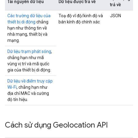
Tài nguyên dữ liệu
Dữ liệu được trả về
trả về
Các trường dữ liệu của
Toạ độ vĩ độ/kinh độ và
JSON
thiết bị di động
chẳng
bán kính độ chính xác
hạn như thông tin về
nhà mạng, thiết bị và
mạng.
Dữ liệu trạm phát sóng
,
chẳng hạn như mã
vùng vị trí và mã quốc
gia của thiết bị di động.
Dữ liệu về điểm truy cập
Wi-Fi
, chẳng hạn như
địa chỉ MAC và cường
độ tín hiệu.
Cách sử dụng Geolocation API