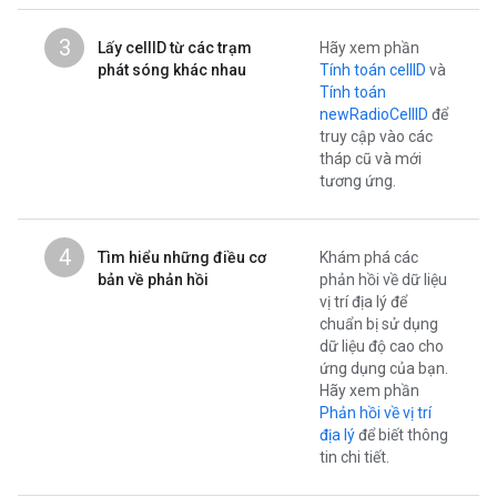
3
Lấy cellID từ các trạm
Hãy xem phần
phát sóng khác nhau
Tính toán cellID
và
Tính toán
newRadioCellID
để
truy cập vào các
tháp cũ và mới
tương ứng.
4
Tìm hiểu những điều cơ
Khám phá các
bản về phản hồi
phản hồi về dữ liệu
vị trí địa lý để
chuẩn bị sử dụng
dữ liệu độ cao cho
ứng dụng của bạn.
Hãy xem phần
Phản hồi về vị trí
địa lý
để biết thông
tin chi tiết.