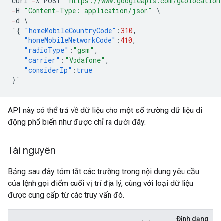
curl
-
X
POST
"https://www.googleapis.com/geolocation
-
H
"Content-Type: application/json"
\
-
d
\
'
{
"homeMobileCountryCode"
:
310
,
"homeMobileNetworkCode"
:
410
,
"radioType"
:
"gsm"
,
"carrier"
:
"Vodafone"
,
"considerIp"
:
true
}
'
API này có thể trả về dữ liệu cho một số trường dữ liệu di
động phổ biến như được chỉ ra dưới đây.
Tài nguyên
Bảng sau đây tóm tắt các trường trong nội dung yêu cầu
của lệnh gọi điểm cuối vị trí địa lý, cùng với loại dữ liệu
được cung cấp từ các truy vấn đó.
Định dạng